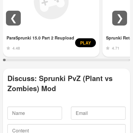
❮
❯
ParaSprunki 15.0 Part 2 Reupload
Sprunki Ret
PLAY
4.48
4.71
Discuss: Sprunki PvZ (Plant vs
Zombies) Mod