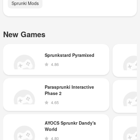
Sprunki Mods
New Games
Sprunkstard Pyramixed
4.86
Parasprunki Interactive
Phase 2
4.65
AYOCS Sprunkr Dandy's
World
4.80