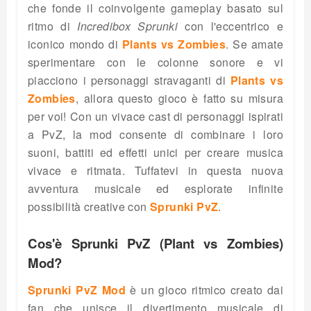
che fonde il coinvolgente gameplay basato sul
ritmo di
Incredibox Sprunki
con l'eccentrico e
iconico mondo di
Plants vs Zombies
. Se amate
sperimentare con le colonne sonore e vi
piacciono i personaggi stravaganti di
Plants vs
Zombies
, allora questo gioco è fatto su misura
per voi! Con un vivace cast di personaggi ispirati
a PvZ, la mod consente di combinare i loro
suoni, battiti ed effetti unici per creare musica
vivace e ritmata. Tuffatevi in questa nuova
avventura musicale ed esplorate infinite
possibilità creative con
Sprunki PvZ
.
Cos'è Sprunki PvZ (Plant vs Zombies)
Mod?
Sprunki PvZ Mod
è un gioco ritmico creato dai
fan che unisce il divertimento musicale di