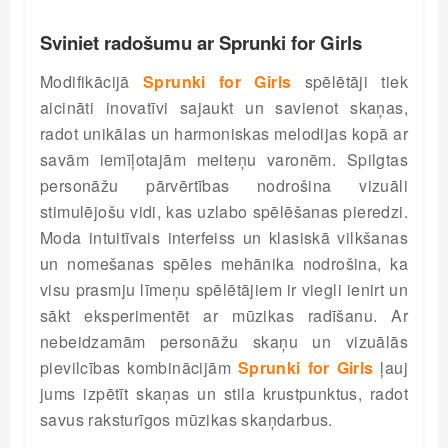
Sviniet radošumu ar Sprunki for Girls
Modifikācijā
Sprunki for Girls
spēlētāji tiek
aicināti inovatīvi sajaukt un savienot skaņas,
radot unikālas un harmoniskas melodijas kopā ar
savām iemīļotajām meiteņu varonēm. Spilgtas
personāžu pārvērtības nodrošina vizuāli
stimulējošu vidi, kas uzlabo spēlēšanas pieredzi.
Moda intuitīvais interfeiss un klasiskā vilkšanas
un nomešanas spēles mehānika nodrošina, ka
visu prasmju līmeņu spēlētājiem ir viegli ienirt un
sākt eksperimentēt ar mūzikas radīšanu. Ar
nebeidzamām personāžu skaņu un vizuālās
pievilcības kombinācijām
Sprunki for Girls
ļauj
jums izpētīt skaņas un stila krustpunktus, radot
savus raksturīgos mūzikas skaņdarbus.