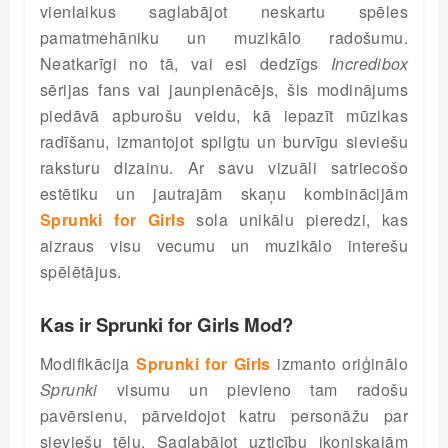
vienlaikus saglabājot neskartu spēles
pamatmehāniku un muzikālo radošumu.
Neatkarīgi no tā, vai esi dedzīgs
Incredibox
sērijas fans vai jaunpienācējs, šis modinājums
piedāvā apburošu veidu, kā iepazīt mūzikas
radīšanu, izmantojot spilgtu un burvīgu sieviešu
raksturu dizainu. Ar savu vizuāli satriecošo
estētiku un jautrajām skaņu kombinācijām
Sprunki for Girls
sola unikālu pieredzi, kas
aizraus visu vecumu un muzikālo interešu
spēlētājus.
Kas ir Sprunki for Girls Mod?
Modifikācija
Sprunki for Girls
izmanto oriģinālo
Sprunki
visumu un pievieno tam radošu
pavērsienu, pārveidojot katru personāžu par
sieviešu tēlu. Saglabājot uzticību ikoniskajām