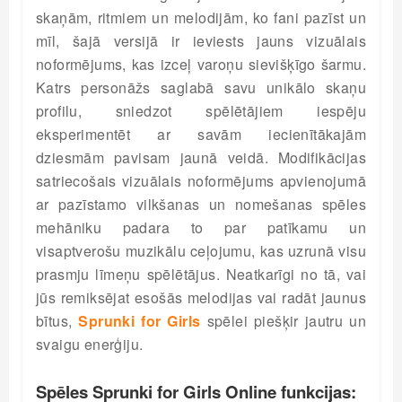
skaņām, ritmiem un melodijām, ko fani pazīst un
mīl, šajā versijā ir ieviests jauns vizuālais
noformējums, kas izceļ varoņu sievišķīgo šarmu.
Katrs personāžs saglabā savu unikālo skaņu
profilu, sniedzot spēlētājiem iespēju
eksperimentēt ar savām iecienītākajām
dziesmām pavisam jaunā veidā. Modifikācijas
satriecošais vizuālais noformējums apvienojumā
ar pazīstamo vilkšanas un nomešanas spēles
mehāniku padara to par patīkamu un
visaptverošu muzikālu ceļojumu, kas uzrunā visu
prasmju līmeņu spēlētājus. Neatkarīgi no tā, vai
jūs remiksējat esošās melodijas vai radāt jaunus
bītus,
Sprunki for Girls
spēlei piešķir jautru un
svaigu enerģiju.
Spēles Sprunki for Girls Online funkcijas: