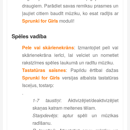
draugiem. Parādiet savas remiksu prasmes un
ļaujiet citiem baudīt mūziku, ko esat radījis ar
Sprunki for Girls
moduli!
Spēles vadība
Pele vai skārienekrāns
: Izmantojiet peli vai
skārienekrāna ierīci, lai velciet un nometiet
rakstzīmes spēles laukumā un radītu mūziku.
Tastatūras saīsnes
: Papildu ērtībai dažas
Sprunki for Girls
versijas atbalsta tastatūras
īsceļus, tostarp:
.
1-7 taustiņi
: Aktivizējiet/deaktivizējiet
skaņas katram meitenes tēlam.
Starpdevējs
: aptur spēli un mūzikas
radīšanu.