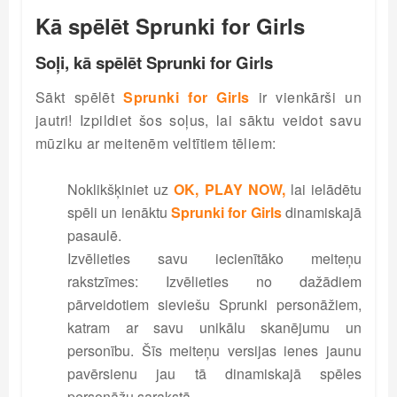
Kā spēlēt Sprunki for Girls
Soļi, kā spēlēt Sprunki for Girls
Sākt spēlēt
Sprunki for Girls
ir vienkārši un
jautri! Izpildiet šos soļus, lai sāktu veidot savu
mūziku ar meitenēm veltītiem tēliem:
Noklikšķiniet uz
OK, PLAY NOW,
lai ielādētu
spēli un ienāktu
Sprunki for Girls
dinamiskajā
pasaulē.
Izvēlieties savu iecienītāko meiteņu
rakstzīmes: Izvēlieties no dažādiem
pārveidotiem sieviešu Sprunki personāžiem,
katram ar savu unikālu skanējumu un
personību. Šīs meiteņu versijas ienes jaunu
pavērsienu jau tā dinamiskajā spēles
personāžu sarakstā.