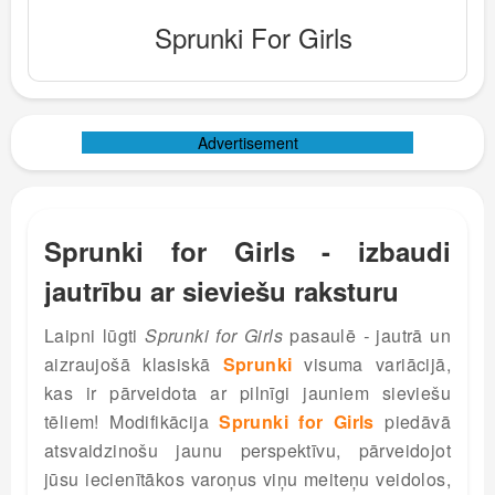
Sprunki For Girls
Advertisement
Sprunki for Girls - izbaudi
jautrību ar sieviešu raksturu
Laipni lūgti
Sprunki for Girls
pasaulē
-
jautrā un
aizraujošā klasiskā
Sprunki
visuma variācijā,
kas ir pārveidota ar pilnīgi jauniem sieviešu
tēliem! Modifikācija
Sprunki for Girls
piedāvā
atsvaidzinošu jaunu perspektīvu, pārveidojot
jūsu iecienītākos varoņus viņu meiteņu veidolos,