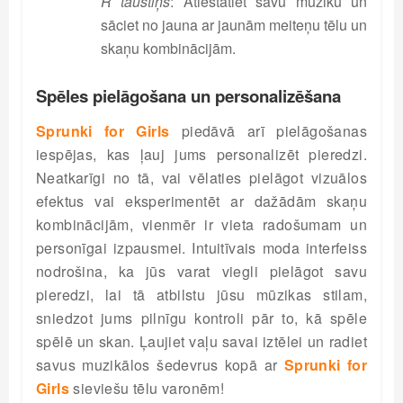
R taustiņš
: Atiestatiet savu mūziku un
sāciet no jauna ar jaunām meiteņu tēlu un
skaņu kombinācijām.
Spēles pielāgošana un personalizēšana
Sprunki for Girls
piedāvā arī pielāgošanas
iespējas, kas ļauj jums personalizēt pieredzi.
Neatkarīgi no tā, vai vēlaties pielāgot vizuālos
efektus vai eksperimentēt ar dažādām skaņu
kombinācijām, vienmēr ir vieta radošumam un
personīgai izpausmei. Intuitīvais moda interfeiss
nodrošina, ka jūs varat viegli pielāgot savu
pieredzi, lai tā atbilstu jūsu mūzikas stilam,
sniedzot jums pilnīgu kontroli pār to, kā spēle
spēlē un skan. Ļaujiet vaļu savai iztēlei un radiet
savus muzikālos šedevrus kopā ar
Sprunki for
Girls
sieviešu tēlu varonēm!