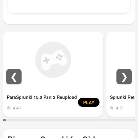
❮
❯
ParaSprunki 15.0 Part 2 Reupload
Sprunki Ret
PLAY
4.48
4.71