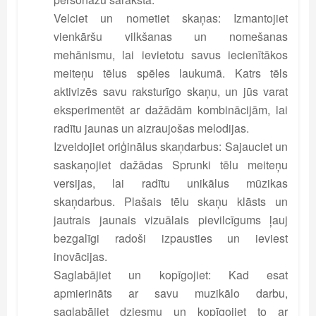
Velciet un nometiet skaņas: Izmantojiet
vienkāršu vilkšanas un nomešanas
mehānismu, lai ievietotu savus iecienītākos
meiteņu tēlus spēles laukumā. Katrs tēls
aktivizēs savu raksturīgo skaņu, un jūs varat
eksperimentēt ar dažādām kombinācijām, lai
radītu jaunas un aizraujošas melodijas.
Izveidojiet oriģinālus skaņdarbus: Sajauciet un
saskaņojiet dažādas Sprunki tēlu meiteņu
versijas, lai radītu unikālus mūzikas
skaņdarbus. Plašais tēlu skaņu klāsts un
jautrais jaunais vizuālais pievilcīgums ļauj
bezgalīgi radoši izpausties un ieviest
inovācijas.
Saglabājiet un kopīgojiet: Kad esat
apmierināts ar savu muzikālo darbu,
saglabājiet dziesmu un kopīgojiet to ar