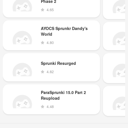
Phase 2
4.65
AYOCS Sprunkr Dandy's
World
4.80
Sprunki Resurged
4.82
ParaSprunki 15.0 Part 2
Reupload
4.48