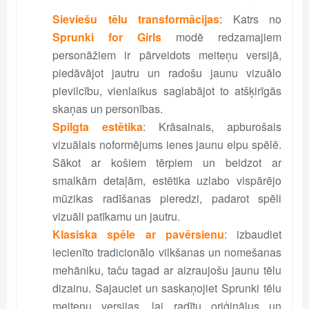
Sieviešu tēlu transformācijas
: Katrs no
Sprunki for Girls
modē redzamajiem
personāžiem ir pārveidots meiteņu versijā,
piedāvājot jautru un radošu jaunu vizuālo
pievilcību, vienlaikus saglabājot to atšķirīgās
skaņas un personības.
Spilgta estētika
: Krāsainais, apburošais
vizuālais noformējums ienes jaunu elpu spēlē.
Sākot ar košiem tērpiem un beidzot ar
smalkām detaļām, estētika uzlabo vispārējo
mūzikas radīšanas pieredzi, padarot spēli
vizuāli patīkamu un jautru.
Klasiska spēle ar pavērsienu
: izbaudiet
iecienīto tradicionālo vilkšanas un nomešanas
mehāniku, taču tagad ar aizraujošu jaunu tēlu
dizainu. Sajauciet un saskaņojiet Sprunki tēlu
meiteņu versijas, lai radītu oriģinālus un