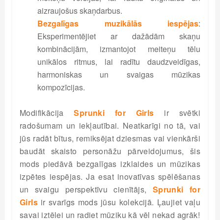
aizraujošus skaņdarbus.
Bezgalīgas muzikālās iespējas
:
Eksperimentējiet ar dažādām skaņu
kombinācijām, izmantojot meiteņu tēlu
unikālos ritmus, lai radītu daudzveidīgas,
harmoniskas un svaigas mūzikas
kompozīcijas.
Modifikācija
Sprunki for Girls
ir svētki
radošumam un iekļautībai. Neatkarīgi no tā, vai
jūs radāt bītus, remiksējat dziesmas vai vienkārši
baudāt skaisto personāžu pārveidojumus, šis
mods piedāvā bezgalīgas izklaides un mūzikas
izpētes iespējas. Ja esat inovatīvas spēlēšanas
un svaigu perspektīvu cienītājs,
Sprunki for
Girls
ir svarīgs mods jūsu kolekcijā. Ļaujiet vaļu
savai iztēlei un radiet mūziku kā vēl nekad agrāk!