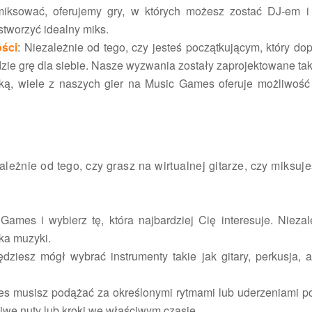
 miksować, oferujemy gry, w których możesz zostać DJ-em i 
tworzyć idealny miks.
ości
: Niezależnie od tego, czy jesteś początkującym, który 
ie grę dla siebie. Nasze wyzwania zostały zaprojektowane tak
ą, wiele z naszych gier na Music Games oferuje możliwość na
eżnie od tego, czy grasz na wirtualnej gitarze, czy miksuje
Games i wybierz tę, która najbardziej Cię interesuje. Nieza
ika muzyki.
ędziesz mógł wybrać instrumenty takie jak gitary, perkusja
 musisz podążać za określonymi rytmami lub uderzeniami pod
iwe nuty lub kroki we właściwym czasie.