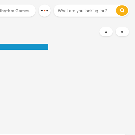
Rhythm Games
Mod Games
«
»