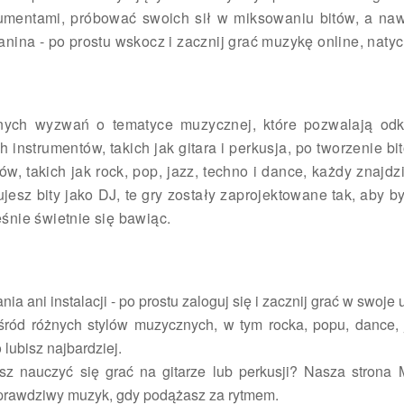
umentami, próbować swoich sił w miksowaniu bitów, a na
ianina - po prostu wskocz i zacznij grać muzykę online, naty
nych wyzwań o tematyce muzycznej, które pozwalają odk
nstrumentów, takich jak gitara i perkusja, po tworzenie bi
ów, takich jak rock, pop, jazz, techno i dance, każdy znajdz
ksujesz bity jako DJ, te gry zostały zaprojektowane tak, aby
śnie świetnie się bawiąc.
ia ani instalacji - po prostu zaloguj się i zacznij grać w swo
śród różnych stylów muzycznych, w tym rocka, popu, dance, 
lubisz najbardziej.
sz nauczyć się grać na gitarze lub perkusji? Nasza strona
k prawdziwy muzyk, gdy podążasz za rytmem.