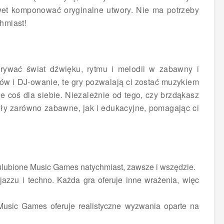
wet komponować oryginalne utwory. Nie ma potrzeby
chmiast!
rywać świat dźwięku, rytmu i melodii w zabawny i
tów i DJ-owanie, te gry pozwalają ci zostać muzykiem
ie coś dla siebie. Niezależnie od tego, czy brzdąkasz
 były zarówno zabawne, jak i edukacyjne, pomagając ci
je ulubione Music Games natychmiast, zawsze i wszędzie.
jazzu i techno. Każda gra oferuje inne wrażenia, więc
 Music Games oferuje realistyczne wyzwania oparte na