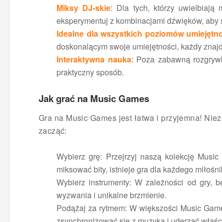
Miksy DJ-skie
: Dla tych, którzy uwielbiają
eksperymentuj z kombinacjami dźwięków, aby s
Idealne dla wszystkich poziomów umiejętn
doskonalącym swoje umiejętności, każdy znajdz
Interaktywna nauka
: Poza zabawną rozgrywk
praktyczny sposób.
Jak grać na Music Games
Gra na Music Games jest łatwa i przyjemna! Niezal
zacząć:
Wybierz grę: Przejrzyj naszą kolekcję Music 
miksować bity, istnieje gra dla każdego miłośn
Wybierz instrumenty: W zależności od gry, b
wyzwania i unikalne brzmienie.
Podążaj za rytmem: W większości Music Games
zsynchronizować się z muzyką i uderzać właśc