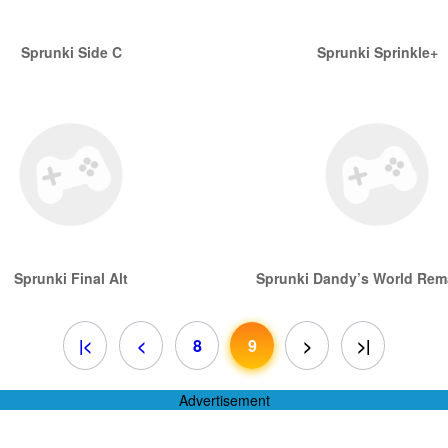
Sprunki Side C
Sprunki Sprinkle+
Sprunki Final Alt
Sprunki Dandy’s World Rem
|<
<
8
9
>
>|
Advertisement