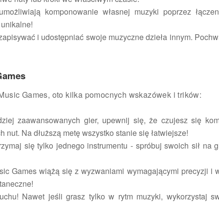
umożliwiają komponowanie własnej muzyki poprzez łączeni
 unikalne!
 zapisywać i udostępniać swoje muzyczne dzieła innym. Pochwal
 Games
Music Games, oto kilka pomocnych wskazówek i trików:
ziej zaawansowanych gier, upewnij się, że czujesz się ko
 nut. Na dłuższą metę wszystko stanie się łatwiejsze!
zymaj się tylko jednego instrumentu - spróbuj swoich sił na gi
usic Games wiążą się z wyzwaniami wymagającymi precyzji i wy
 taneczne!
u! Nawet jeśli grasz tylko w rytm muzyki, wykorzystaj sw