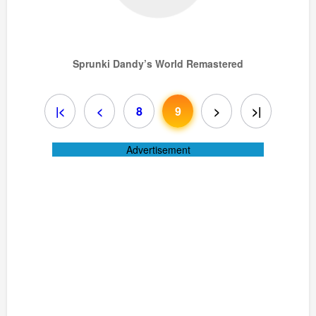
Sprunki Dandy’s World Remastered
|<
<
8
9
>
>|
Advertisement