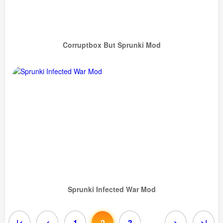
Corruptbox But Sprunki Mod
Sprunki Infected War Mod
|<
<
1
2
3
>
>|
...
...
...