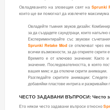
Овладяването на зловещия свят на
Sprunki 
които ще ви помогнат да извлечете максимума
Овладейте тъмния звуков дизайн: Комбинир
за да създадете саундтраци, които напълно
Експериментирайте със звукови съчетани
Sprunki Retake Mod
се отключват чрез ек
всички възможности, за да откриете скрити 
Времето е от ключово значение: Както 
значение. Последователността, в която по
вашия микс и да отключи скрити анимации.
Разгледайте скритите анимации: Следете 
добавяйки пластове интрига и разкривайки 
ЧЕСТО ЗАДАВАНИ ВЪПРОСИ: Често зад
Ето някои често задавани въпроси относно
Spr