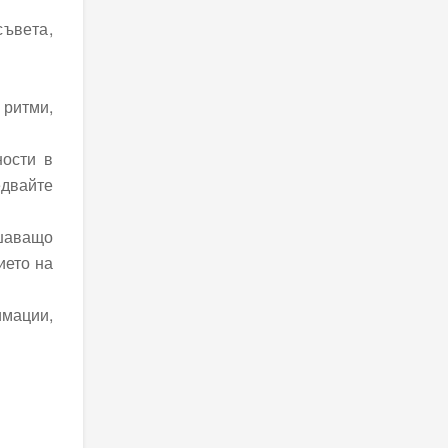
съвета,
 ритми,
ности в
едвайте
шаващо
ието на
имации,