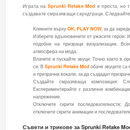
Играта на
Sprunki Retake Mod
е проста, но 
създавате смразяващи саундтраци. Следвайте те
Кликнете върху
OK, PLAY NOW,
за да зареди
Изберете вдъхновените от ужасите герои: И
подобни на призраци визуализации. Всек
атмосфера на мода.
Влачете и пускайте звуци: Точно както в о
си. В
Sprunki Retake Mod
обаче звуците са 
и призрачни вокали, за да създадат призра
Създайте смразяваща композиция: Сл
Експериментирайте с различни комбинации,
напрежение.
Отключете скрити последователности: Д
отключите скрити анимации и последователн
Съвети и трикове за Sprunki Retake Mo