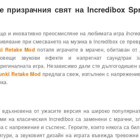
е призрачния свят на Incredibox Sp
що и иновативно преосмисляне на любимата игра
Incre
ивяване при смесването на музика в Incredibox се пре
ki Retake Mod
потапя играчите в мрачен, обитаван от
зловещи звукови ефекти и напрегнат саундтрак з
оригиналната игра. Независимо дали сте дългогодишен
unki Retake Mod
предлага свеж, изпълнен с напрежени
ка.
 вдъхновена от ужасите версия на широко популярнат
тми на класическия Incredibox са заменени с мрачни, 
а с напрежение и съспенс. Героите, които някога са би
игури, а звуковият дизайн на играта въвежда тревожни