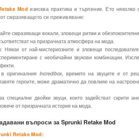
Retake Mod
изисква практика и търпение. Ето няколко 
 от смразяващото си преживяване:
айте смразяващи вокали, зловещи ритми и обезпокоителни
 съответстват на призрачната атмосфера на мода.
я: Някои от най-мистериозните и зловещи последовател
спериментиране с необичайни звукови комбинации. Изсл
ефекти.
и в оригиналния
Incredibox
, времето на звуците е от ре
ставяте героите, може драматично да повлияе на настроен
за специални двойки звуци, които задействат скрити ан
повече от призрачната история на мода.
авани въпроси за Sprunki Retake Mod
unki Retake Mod: