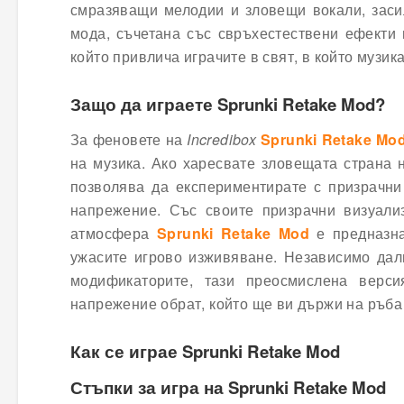
смразяващи мелодии и зловещи вокали, заси
мода, съчетана със свръхестествени ефекти 
който привлича играчите в свят, в който музик
Защо да играете Sprunki Retake Mod?
За феновете на
Incredibox
Sprunki Retake Mo
на музика. Ако харесвате зловещата страна н
позволява да експериментирате с призрачни 
напрежение. Със своите призрачни визуали
атмосфера
Sprunki Retake Mod
е предназна
ужасите игрово изживяване. Независимо дал
модификаторите, тази преосмислена верси
напрежение обрат, който ще ви държи на ръба
Как се играе Sprunki Retake Mod
Стъпки за игра на Sprunki Retake Mod