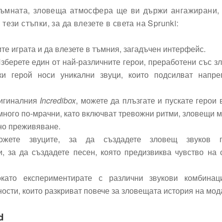
тъмната, зловеща атмосфера ще ви държи ангажирани, 
зи стъпки, за да влезете в света на Sprunki:
те играта и да влезете в тъмния, загадъчен интерфейс.
зберете един от най-различните герои, преработени със з
и герой носи уникални звуци, които подсилват напре
ригиналния
Incredibox
, можете да плъзгате и пускате герои 
много по-мрачни, като включват тревожни ритми, зловещи 
чно преживяване.
ожете звуците, за да създадете зловещ звуков п
 за да създадете песен, която предизвиква чувство на 
окато експериментирате с различни звукови комбинац
ости, които разкриват повече за зловещата история на мод
d