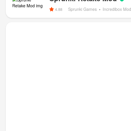
Sprunki Games
Incredibox Mo
4.88