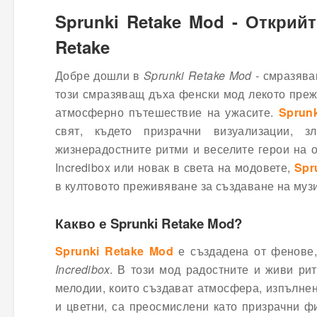
Sprunki Retake Mod - Открийт
Retake
Добре дошли в
Sprunki Retake Mod -
смразява
този смразяващ дъха фенски мод лекото преж
атмосферно пътешествие на ужасите.
Sprun
свят, където призрачни визуализации, 
жизнерадостните ритми и веселите герои на 
Incredibox или новак в света на модовете,
Spr
в култовото преживяване за създаване на музи
Какво е Sprunki Retake Mod?
Sprunki Retake Mod
е създадена от фенове,
Incredibox
. В този мод радостните и живи ри
мелодии, които създават атмосфера, изпълнен
и цветни, са преосмислени като призрачни ф