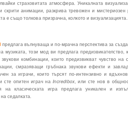
лвайки страховитата атмосфера. Уникалната визуализа
и скрити анимации, разкрива тревожен и мистериозен 
ата е също толкова призрачна, колкото и визуализацията.
d
предлага вълнуваща и по-мрачна перспектива за създ
а музиката, този мод ви предлага предизвикателство, 
звукови комбинации, които предизвикват чувство на 
зации, смразяващи гръбнака звукови ефекти и завла
чен за играчи, които търсят по-интензивно и вдъхнов
и сте опитен играч на
Incredibox
, или сте нов в общно
я на класическата игра предлага уникален и изпъ
 на седалката.