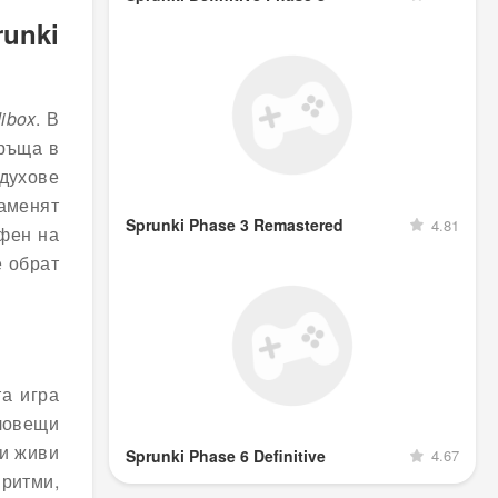
runki
dibox
. В
връща в
 духове
аменят
Sprunki Phase 3 Remastered
4.81
 фен на
е обрат
а игра
зловещи
ли живи
Sprunki Phase 6 Definitive
4.67
 ритми,