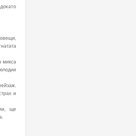
докато
ловещи,
гнатата
в микса
мелодии
ейзаж.
страх и
ии, ще
а.