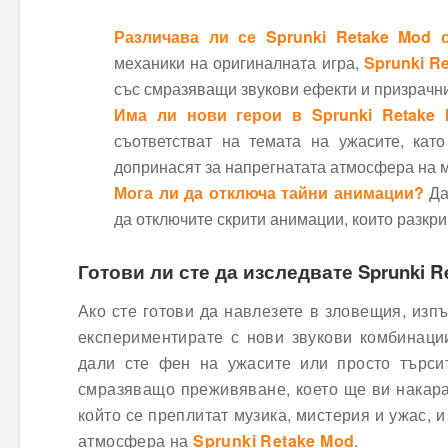
Различава ли се Sprunki Retake Mod о
механики на оригиналната игра,
Sprunki R
със смразяващи звукови ефекти и призрачн
Има ли нови герои в Sprunki Retake
съответстват на темата на ужасите, кат
допринасят за напрегнатата атмосфера на 
Мога ли да отключа тайни анимации?
Да
да отключите скрити анимации, които разкри
Готови ли сте да изследвате Sprunki R
Ако сте готови да навлезете в зловещия, из
експериментирате с нови звукови комбинации
дали сте фен на ужасите или просто търси
смразяващо преживяване, което ще ви накара 
който се преплитат музика, мистерия и ужас, и
атмосфера на
Sprunki Retake Mod
.