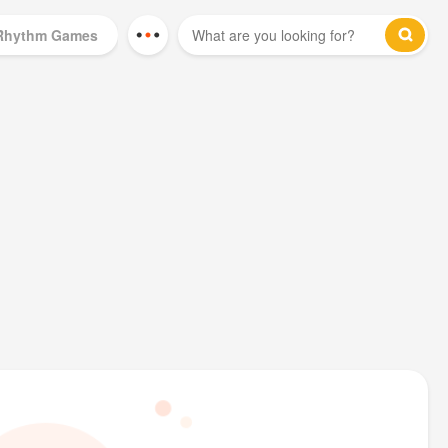
Rhythm Games
Mod Games