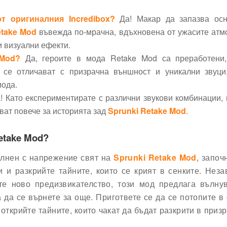
т оригиналния Incredibox?
Да! Макар да запазва осн
etake Mod
въвежда по-мрачна, вдъхновена от ужасите ат
и визуални ефекти.
 Mod?
Да, героите в мода Retake Mod са преработени,
о се отличават с призрачна външност и уникални звуци
мода.
! Като експериментирате с различни звукови комбинации,
ват повече за историята зад
Sprunki Retake Mod
.
etake Mod?
пълнен с напрежение свят на
Sprunki Retake Mod
, започ
 и разкрийте тайните, които се крият в сенките. Нез
те ново предизвикателство, този мод предлага вълну
да се върнете за още. Пригответе се да се потопите в 
 открийте тайните, които чакат да бъдат разкрити в приз