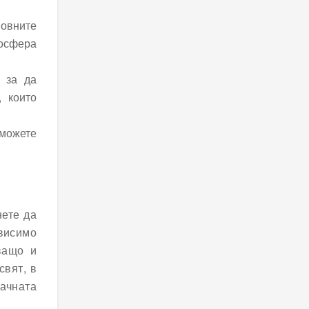
овните
мосфера
 за да
, които
 можете
нете да
ависимо
ващо и
свят, в
рачната