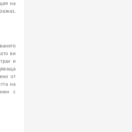
ция на
разказ,
аването
като ви
страх и
дяваща
ено от
стта на
лнен с