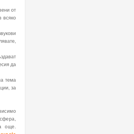
вени от
в всяко
звукови
лявате,
ъздават
есия да
на тема
ции, за
ависимо
осфера,
а още.