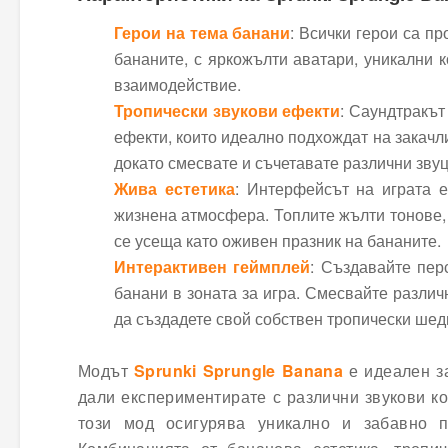
Герои на тема банани
: Всички герои са п
бананите, с яркожълти аватари, уникални 
взаимодействие.
Тропически звукови ефекти
: Саундтракът
ефекти, които идеално подхождат на закачли
докато смесвате и съчетавате различни звуц
Жива естетика
: Интерфейсът на играта е
жизнена атмосфера. Топлите жълти тонове, 
се усеща като оживен празник на бананите.
Интерактивен геймплей
: Създавайте пер
банани в зоната за игра. Смесвайте различ
да създадете свой собствен тропически шед
Модът
Sprunki Sprungle Banana
е идеален за
дали експериментирате с различни звукови к
този мод осигурява уникално и забавно 