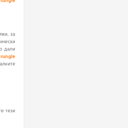
rungle
тми, за
пически
о дали
rungle
калните
те тези