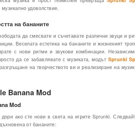
ическа музика и прост геймплей превръща
Sprunki Sp
и музикално удоволствие.
стта на бананите
ободата да смесвате и съчетавате различни звуци и ри
зиции. Веселата естетика на бананите и жизненият тро
ирате с нови ритми и звукови комбинации. Независим
просто да се забавлявате с музиката, модът
Sprunki Sp
азгръщане на творчеството ви и реализиране на музи
gle Banana Mod
nana Mod
 дори ако сте нови в света на игрите Sprunki. Следвай
вдъхновена от бананите: