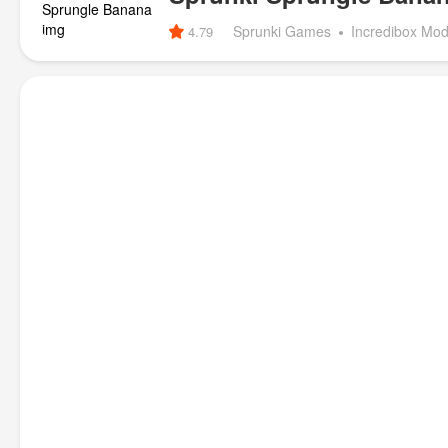
Sprunki Games
Incredibox Mo
4.79