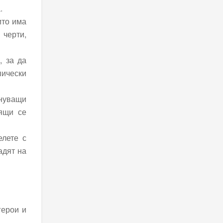
.
ито има
 черти,
, за да
пически
лнуващи
ящи се
елете с
адят на
герои и