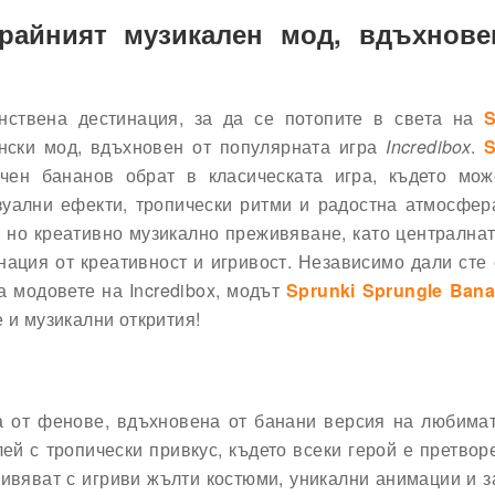
Крайният музикален мод, вдъхнове
нствена дестинация, за да се потопите в света на
S
ски мод, вдъхновен от популярната игра
Incredibox
.
S
ен бананов обрат в класическата игра, където мож
изуални ефекти, тропически ритми и радостна атмосфер
о, но креативно музикално преживяване, като централна
нация от креативност и игривост. Независимо дали сте
а модовете на Incredibox, модът
Sprunki Sprungle Ban
 и музикални открития!
 от фенове, вдъхновена от банани версия на любимат
ей с тропически привкус, където всеки герой е претвор
живяват с игриви жълти костюми, уникални анимации и 