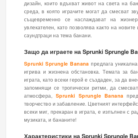
дизайн, които вдъхват живот на света на б
среда, в която играчите могат да смесват зв
същевременно се наслаждават на жизнера
увлекателен, като позволява както на новите 
саундтраци на тема банани.
Защо да играете на Sprunki Sprungle B
Sprunki Sprungle Banana
предлага уникална 
игрива и жизнена обстановка. Темата за б
играта, като всеки герой е създаден, за да в
запомнящи се тропически ритми, да смесва
атмосфера,
Sprunki Sprungle Banana
предо
творчество и забавление. Цветният интерфейс,
всеки миг, прекаран в играта, е изпълнен с ра
музиката, и бананите!
Характеристики на Sprunki Sprungle Ba