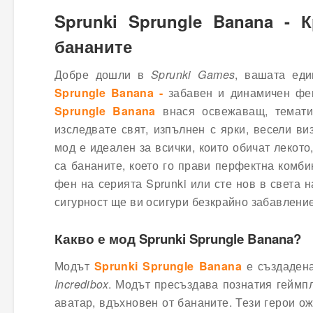
Sprunki Sprungle Banana - 
бананите
Добре дошли в
Sprunki Games
, вашата еди
Sprungle Banana -
забавен и динамичен фен
Sprungle Banana
внася освежаващ, тематич
изследвате свят, изпълнен с ярки, весели в
мод е идеален за всички, които обичат лекот
са бананите, което го прави перфектна комби
фен на серията Sprunki или сте нов в света н
сигурност ще ви осигури безкрайно забавление
Какво е мод Sprunki Sprungle Banana?
Модът
Sprunki Sprungle Banana
е създадена
Incredibox
. Модът пресъздава познатия геймпл
аватар, вдъхновен от бананите. Тези герои о