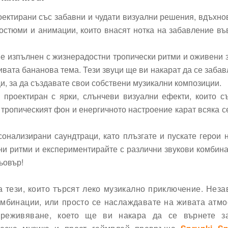
роектирани със забавни и чудати визуални решения, вдъхно
костюми и анимации, които внасят нотка на забавление въ
 е изпълнен с жизнерадостни тропически ритми и оживени 
вата бананова тема. Тези звуци ще ви накарат да се забав
и, за да създавате свои собствени музикални композиции.
 проектиран с ярки, слънчеви визуални ефекти, които с
тропическият фон и енергичното настроение карат всяка с
сонализирани саундтраци, като плъзгате и пускате герои 
ни ритми и експериментирайте с различни звукови комбина
ьовър!
 тези, които търсят леко музикално приключение. Нез
омбинации, или просто се наслаждавате на живата атм
преживяване, което ще ви накара да се върнете з