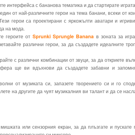
ите интерфейса с бананова тематика и да стартирате играта
един от най-различните герои на тема банани, всеки от ко
Тези герои са проектирани с яркожълти аватари и игриви
да на мода.
те героите от
Sprunki Sprungle Banana
в зоната за игра
четавайте различни герои, за да създадете идеалните тро
айте с различни комбинации от звуци, за да откриете въ
сфера ще ви вдъхнови да създадете забавни и запомн
олни от музиката си, запазете творението си и го спод
лете на другите да чуят музикалния ви талант и да се насл
 мишката или сензорния екран, за да плъзгате и пускате 
а персонализираните си миксове.