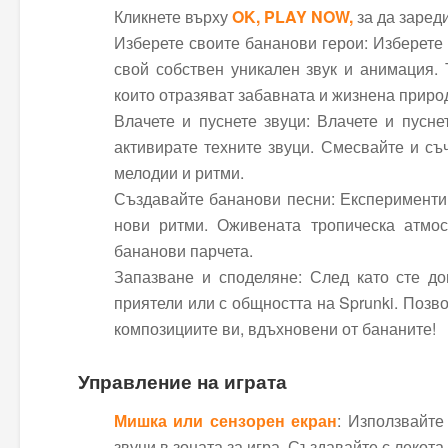
Кликнете върху
OK, PLAY NOW,
за да заред
Изберете своите бананови герои: Изберете 
свой собствен уникален звук и анимация. 
които отразяват забавната и жизнена приро
Влачете и пуснете звуци: Влачете и пусне
активирате техните звуци. Смесвайте и съ
мелодии и ритми.
Създавайте бананови песни: Експериментир
нови ритми. Оживената тропическа атмо
бананови парчета.
Запазване и споделяне: След като сте дов
приятели или с общността на Sprunki. Позво
композициите ви, вдъхновени от бананите!
Управление на играта
Мишка или сензорен екран
: Използвайте
звуци в зоната за игра. Създавайте с лекот