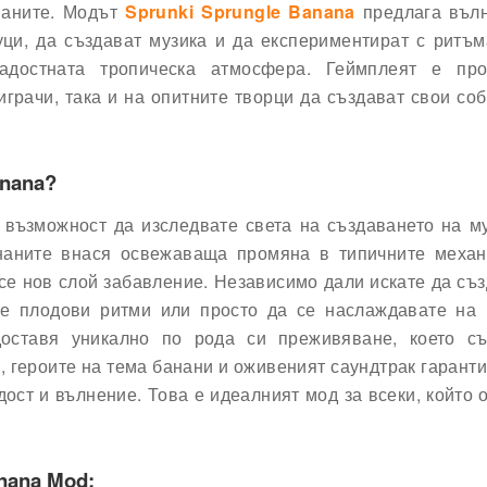
ананите. Модът
Sprunki Sprungle Banana
предлага въл
уци, да създават музика и да експериментират с ритъм
достната тропическа атмосфера. Геймплеят е про
играчи, така и на опитните творци да създават свои со
anana?
възможност да изследвате света на създаването на м
ананите внася освежаваща промяна в типичните механ
несе нов слой забавление. Независимо дали искате да съ
те плодови ритми или просто да се наслаждавате на 
ставя уникално по рода си преживяване, което съ
 героите на тема банани и оживеният саундтрак гаранти
дост и вълнение. Това е идеалният мод за всеки, който 
nana Mod: