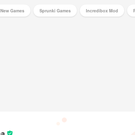
New Games
Sprunki Games
Incredibox Mod
Music Games
na