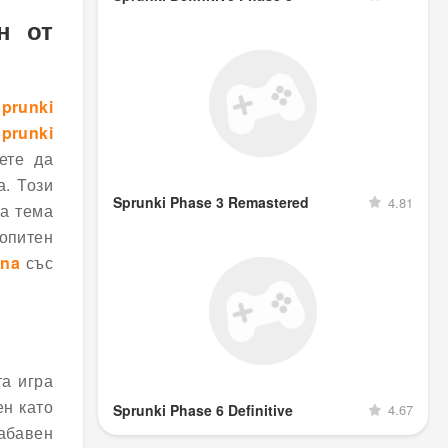
н от
prunki
prunki
ете да
а. Този
Sprunki Phase 3 Remastered
4.81
та тема
 опитен
ana
със
а игра
ен като
Sprunki Phase 6 Definitive
4.67
забавен