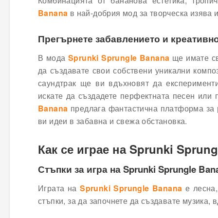
Комбинацията от бананова естетика, троп
Banana
в най-добрия мод за творческа изява 
Прегърнете забавлението и креативно
В мода
Sprunki Sprungle Banana
ще имате св
да създавате свои собствени уникални компо
саундтрак ще ви вдъхновят да експеримент
искате да създадете перфектната песен или 
Banana
предлага фантастична платформа за р
ви идеи в забавна и свежа обстановка.
Как се играе на Sprunki Sprun
Стъпки за игра на Sprunki Sprungle Ba
Играта на
Sprunki Sprungle Banana
е лесна,
стъпки, за да започнете да създавате музика, 