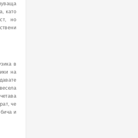
нуваща
а, като
ст, но
бствени
узика в
ики на
здавате
весела
четава
рат, че
обича и