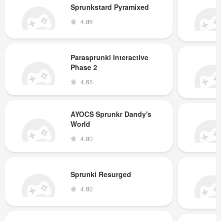
Sprunkstard Pyramixed
4.86
Parasprunki Interactive
Phase 2
4.65
AYOCS Sprunkr Dandy's
World
4.80
Sprunki Resurged
4.82