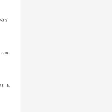
avan
 se on
sillä,