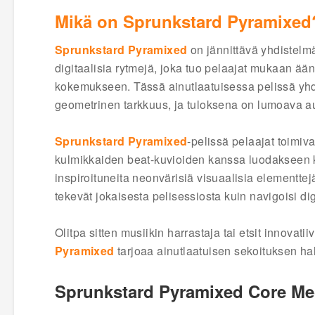
Mikä on Sprunkstard Pyramixed
Sprunkstard Pyramixed
on jännittävä yhdistelmä
digitaalisia rytmejä, joka tuo pelaajat mukaan ään
kokemukseen. Tässä ainutlaatuisessa pelissä yhd
geometrinen tarkkuus, ja tuloksena on lumoava au
Sprunkstard Pyramixed
-pelissä pelaajat toimiva
kulmikkaiden beat-kuvioiden kanssa luodakseen k
inspiroituneita neonvärisiä visuaalisia elementtejä
tekevät jokaisesta pelisessiosta kuin navigoisi dig
Olitpa sitten musiikin harrastaja tai etsit innovat
Pyramixed
tarjoaa ainutlaatuisen sekoituksen hall
Sprunkstard Pyramixed Core Mec