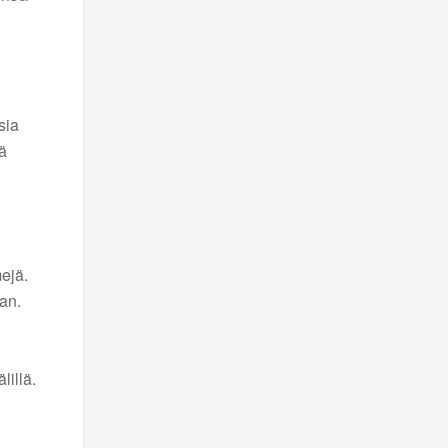
sia
ä
ejä.
man.
illä.