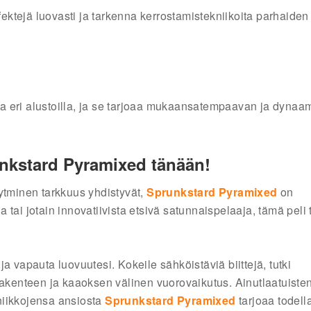
efektejä luovasti ja tarkenna kerrostamistekniikoita parhaiden
la eri alustoilla, ja se tarjoaa mukaansatempaavan ja dynaa
unkstard Pyramixed tänään!
 rytminen tarkkuus yhdistyvät,
Sprunkstard Pyramixed
on
ja tai jotain innovatiivista etsivä satunnaispelaaja, tämä peli 
 vapauta luovuutesi. Kokeile sähköistäviä biittejä, tutki
rakenteen ja kaaoksen välinen vuorovaikutus. Ainutlaatuiste
ikkojensa ansiosta
Sprunkstard Pyramixed
tarjoaa todell