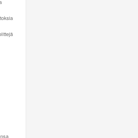
a
toksia
iittejä
ensa