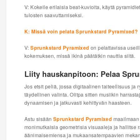
V: Kokeile erilaisia beat-kuvioita, käytä pyramidi
tulosten saavuttamiseksi.
K: Missä voin pelata Sprunkstard Pyramixed?
V:
Sprunkstard Pyramixed
on pelattavissa useil
kokemuksen, missä ikinä päätätkin nauttia siitä.
Liity hauskanpitoon: Pelaa Spr
Jos etsit peliä, jossa digitaalinen taiteellisuus ja
täydellinen valinta. Olitpa sitten musiikin harrasta
dynaamisen ja jatkuvasti kehittyvän haasteen.
Astu sisään
Sprunkstard Pyramixed
maailmaan ja
monimutkaisia geometrisia visuaaleja ja hallitse 
äänimaisemiensa ja mukaansatempaavien mekani