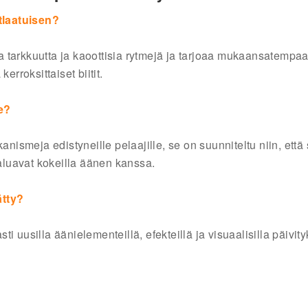
tlaatuisen?
ua tarkkuutta ja kaoottisia rytmejä ja tarjoaa mukaansatempa
erroksittaiset biitit.
e?
anismeja edistyneille pelaajille, se on suunniteltu niin, että
haluavat kokeilla äänen kanssa.
ätty?
sti uusilla äänielementeillä, efekteillä ja visuaalisilla päivityk