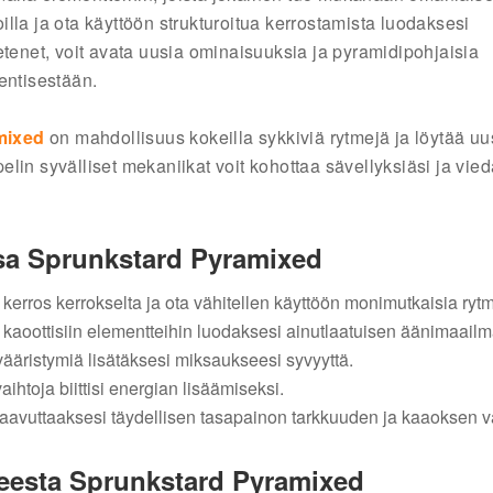
oilla ja ota käyttöön strukturoitua kerrostamista luodaksesi
etenet, voit avata uusia ominaisuuksia ja pyramidipohjaisia
 entisestään.
mixed
on mahdollisuus kokeilla sykkiviä rytmejä ja löytää uu
lin syvälliset mekaniikat voit kohottaa sävellyksiäsi ja vied
ssa Sprunkstard Pyramixed
rros kerrokselta ja ota vähitellen käyttöön monimutkaisia rytm
jä kaoottisiin elementteihin luodaksesi ainutlaatuisen äänimaail
vääristymiä lisätäksesi miksaukseesi syvyyttä.
toja biittisi energian lisäämiseksi.
vuttaaksesi täydellisen tasapainon tarkkuuden ja kaaoksen väl
teesta Sprunkstard Pyramixed