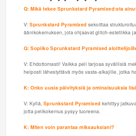
Q: Mikä tekee Sprunkstard Pyramixed:sta ainu
V:
Sprunkstard Pyramixed
sekoittaa strukturoit
äänikokemuksen, jota ohjaavat glitch-estetiikka ja k
Q: Sopiiko Sprunkstard Pyramixed aloittelijoill
V: Ehdottomasti! Vaikka peli tarjoaa syvällisiä mek
helposti lähestyttävä myös vasta-alkajille, jotka 
K: Onko uusia päivityksiä ja ominaisuuksia lis
V: Kyllä,
Sprunkstard Pyramixed
kehittyy jatkuva
jotta pelikokemus pysyy tuoreena.
K: Miten voin parantaa miksauksiani?