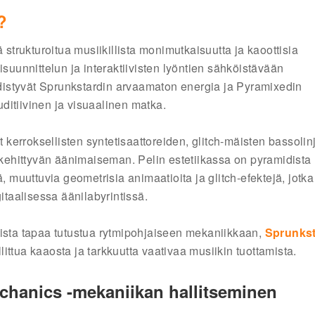
?
 strukturoitua musiikillista monimutkaisuutta ja kaoottisia
isuunnittelun ja interaktiivisten lyöntien sähköistävään
istyvät Sprunkstardin arvaamaton energia ja Pyramixedin
ditiivinen ja visuaalinen matka.
t kerroksellisten syntetisaattoreiden, glitch-mäisten bassolin
ehittyvän äänimaiseman. Pelin estetiikassa on pyramidista
, muuttuvia geometrisia animaatioita ja glitch-efektejä, jotka
itaalisessa äänilabyrintissä.
iivista tapaa tutustua rytmipohjaiseen mekaniikkaan,
Sprunks
ittua kaaosta ja tarkkuutta vaativaa musiikin tuottamista.
hanics -mekaniikan hallitseminen