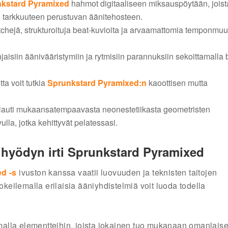
kstard Pyramixed
hahmot digitaaliseen miksauspöytään, joist
ai tarkkuuteen perustuvan äänitehosteen.
tchejä, strukturoituja beat-kuvioita ja arvaamattomia temponmuu
isiin äänivääristymiin ja rytmisiin parannuksiin sekoittamalla b
ta voit tutkia
Sprunkstard Pyramixed:n
kaoottisen mutta
auti mukaansatempaavasta neonestetiikasta geometristen
lla, jotka kehittyvät pelatessasi.
 hyödyn irti Sprunkstard Pyramixed
d -s
ivuston kanssa vaatii luovuuden ja teknisten taitojen
eilemalla erilaisia ääniyhdistelmiä voit luoda todella
tamalla elementteihin, joista jokainen tuo mukanaan omanlais