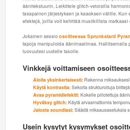
äänitekstuurin. Leikittele glitch-vetoisilla harmoni
tasapainon järjestyksen ja kaaoksen välille. Kun 
efektejä, joilla voit kehittää musiikillista matkaasi
Jokainen sessio
osoitteessa Sprunkstard Pyra
tapoja manipuloida äänimaailmaa. Hallitsemalla pe
luovuutesi uudelle tasolle.
Vinkkejä voittamiseen osoittee
Aloita yksinkertaisesti:
Rakenna miksauksesi ke
Käytä kontrastia:
Sekoita strukturoituja biitte
Avaa pyramidiefektit:
Kokeile piilotettuja ääni
Hyväksy glitch:
Käytä arvaamattomia temponvaih
Jalosta soundiasi:
Säädä miksausasetuksia saa
Usein kysytyt kysymykset osoit