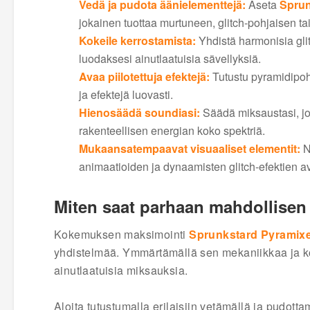
Vedä ja pudota äänielementtejä:
Aseta
Sprun
jokainen tuottaa murtuneen, glitch-pohjaisen t
Kokeile kerrostamista:
Yhdistä harmonisia gli
luodaksesi ainutlaatuisia sävellyksiä.
Avaa piilotettuja efektejä:
Tutustu pyramidipohja
ja efektejä luovasti.
Hienosäädä soundiasi:
Säädä miksaustasi, jot
rakenteellisen energian koko spektriä.
Mukaansatempaavat visuaaliset elementit:
N
animaatioiden ja dynaamisten glitch-efektien avu
Miten saat parhaan mahdollisen
Kokemuksen maksimointi
Sprunkstard Pyramixe
yhdistelmää. Ymmärtämällä sen mekaniikkaa ja kok
ainutlaatuisia miksauksia.
Aloita tutustumalla erilaisiin vetämällä ja pudot