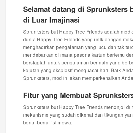
Selamat datang di Sprunksters 
di Luar Imajinasi
Sprunksters but Happy Tree Friends adalah mo
dunia Happy Tree Friends yang unik dengan meka
menghadirkan pengalaman yang lucu dan tak te
mendebarkan di mana pesona kartun bertemu deng
bersiaplah untuk pengalaman bermain yang berb
kejutan yang eksplosif menguasai hari. Baik A
Sprunksters, mod ini akan memperkenalkan And
Fitur yang Membuat Sprunksters
Sprunksters but Happy Tree Friends menonjol d
mekanisme yang sudah dikenal dan tikungan yang t
benar-benar istimewa: