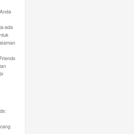
 Anda
ta-ada
ntuk
dalaman
Friends
tan
ir
ds:
ncang