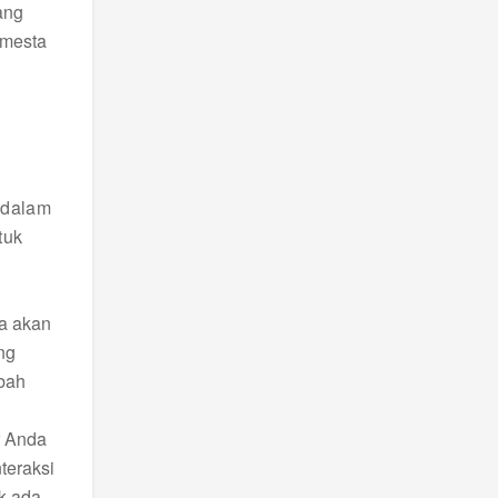
ang
emesta
 dalam
tuk
a akan
ng
bah
r Anda
teraksi
k ada