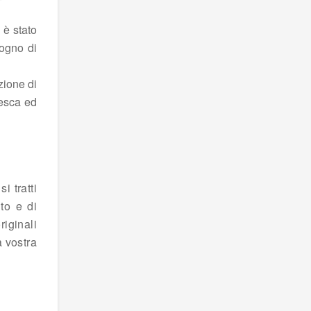
 è stato
sogno di
zione di
resca ed
i tratti
to e di
iginali
a vostra