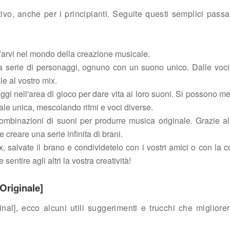
ivo, anche per i principianti. Seguite questi semplici pass
uffarvi nel mondo della creazione musicale.
na serie di personaggi, ognuno con un suono unico. Dalle voci
le al vostro mix.
aggi nell'area di gioco per dare vita ai loro suoni. Si possono m
le unica, mescolando ritmi e voci diverse.
ombinazioni di suoni per produrre musica originale. Grazie all'
e creare una serie infinita di brani.
x, salvate il brano e condividetelo con i vostri amici o con la 
sentire agli altri la vostra creatività!
Originale]
l], ecco alcuni utili suggerimenti e trucchi che migliorer