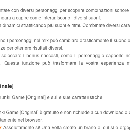
entate con diversi personaggi per scoprire combinazioni sonore
impara a capire come interagiscono i diversi suoni.
e dinamici stratificando più suoni e ritmi. Combinate diversi carat
cono i personaggi nel mix può cambiare drasticamente il suono e 
 per ottenere risultati diversi.
 sbloccare i bonus nascosti, come il personaggio cappello n
ve. Questa funzione può trasformare la vostra esperienza m
inale]
nki Game [Original] e sulle sue caratteristiche:
ki Game [Original] è gratuito e non richiede alcun download o 
ttamente nel browser.
?
Assolutamente sì! Una volta creato un brano di cui si è orgog