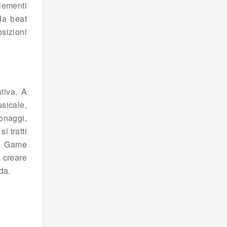
lementi
da beat
sizioni
tiva. A
sicale,
onaggi,
i tratti
ki Game
 creare
da.