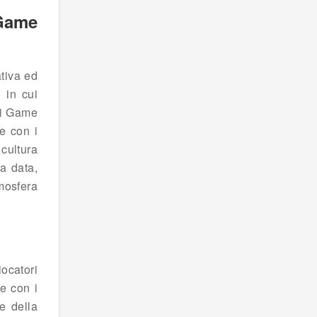
 Game
tiva ed
 in cui
ki Game
e con i
 cultura
a data,
mosfera
ocatori
e con i
 e della