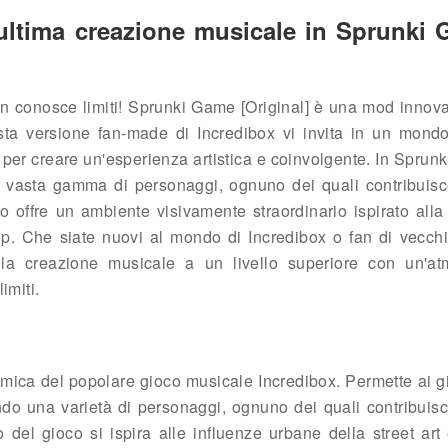
ultima creazione musicale in Sprunki
on conosce limiti! Sprunki Game [Original] è una mod innova
ta versione fan-made di Incredibox vi invita in un mondo
 per creare un'esperienza artistica e coinvolgente. In Sprun
a vasta gamma di personaggi, ognuno dei quali contribuisc
co offre un ambiente visivamente straordinario ispirato alla
-hop. Che siate nuovi al mondo di Incredibox o fan di vecchi
lla creazione musicale a un livello superiore con un'at
imiti.
ica del popolare gioco musicale Incredibox. Permette ai gi
do una varietà di personaggi, ognuno dei quali contribuisc
sivo del gioco si ispira alle influenze urbane della street art