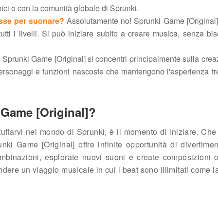
mici o con la comunità globale di Sprunki.
sse per suonare?
Assolutamente no! Sprunki Game [Original]
tutti i livelli. Si può iniziare subito a creare musica, senza bi
prunki Game [Original] si concentri principalmente sulla crea
personaggi e funzioni nascoste che mantengono l'esperienza f
i Game [Original]?
 tuffarvi nel mondo di Sprunki, è il momento di iniziare. Che s
ki Game [Original] offre infinite opportunità di divertimen
binazioni, esplorate nuovi suoni e create composizioni or
rendere un viaggio musicale in cui i beat sono illimitati come l