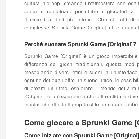
cultura hip-hop, creando un'atmosfera che esalt
sonori si combinano per offrire ai giocatori la 
rilassanti a ritmi più intensi. Che si tratti 
complesse, Sprunki Game [Original] offre una pia
Perché suonare Sprunki Game [Original]?
Sprunki Game [Original] è un gioco imperdibile 
differenza dei giochi tradizionali, questa mod 
mescolando diversi ritmi e suoni in un'interfacc
ognuno dei quali offre un suono unico, le possibil
di creare un ritmo, esplorare il mondo della 
[Original] è un'esperienza che offre sfida e div
musica che rifletta il proprio stile personale, abb
Come giocare a Sprunki Game [O
Come iniziare con Sprunki Game [Original