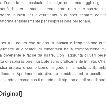
a l'esperienza musicale. Il design dei personaggi e gli e
libertà di sperimentare e creare brani unici che spaziano 
di creare musica per divertimento o di sperimentare compo
ttaforma entusiasmante per l'espressione personale.
per tutti coloro che amano la musica e l'espressione crea
permette ai giocatori di cimentarsi nella composizione mu
ia divertente e facile da usare. Con l'aggiunta di vari pers
ità di esplorazione musicale sono praticamente infinite. Che s
musica urbana o semplicemente godersi l'atmosfera, Sprun
ertimento. Sperimentando diverse combinazioni, è possibile
racciando al contempo il mondo dell'hip-hop e dell'arte di stra
riginal]
]