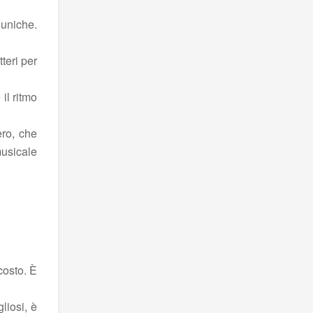
 uniche.
teri per
il ritmo
ero, che
usicale
costo. È
liosi, è