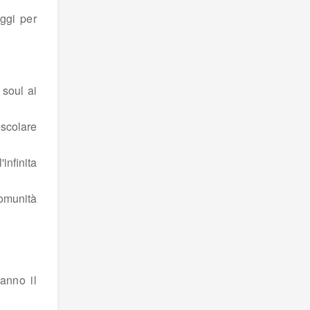
aggi per
 soul ai
escolare
infinita
comunità
anno il