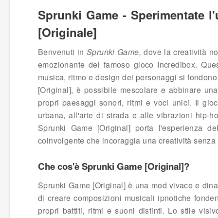
Sprunki Game - Sperimentate l'
[Originale]
Benvenuti in
Sprunki Game,
dove la creatività n
emozionante del famoso gioco Incredibox. Ques
musica, ritmo e design dei personaggi si fondono
[Original], è possibile mescolare e abbinare un
propri paesaggi sonori, ritmi e voci unici. Il gio
urbana, all'arte di strada e alle vibrazioni hip
Sprunki Game [Original] porta l'esperienza de
coinvolgente che incoraggia una creatività senza l
Che cos'è Sprunki Game [Original]?
Sprunki Game [Original] è una mod vivace e dinam
di creare composizioni musicali ipnotiche fonden
propri battiti, ritmi e suoni distinti. Lo stile vi