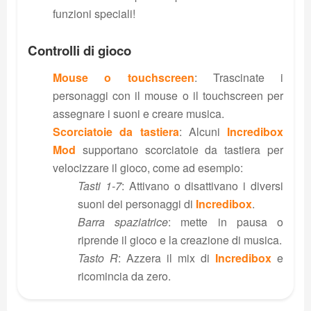
funzioni speciali!
Controlli di gioco
Mouse o touchscreen
: Trascinate i
personaggi con il mouse o il touchscreen per
assegnare i suoni e creare musica.
Scorciatoie da tastiera
: Alcuni
Incredibox
Mod
supportano scorciatoie da tastiera per
velocizzare il gioco, come ad esempio:
Tasti 1-7
: Attivano o disattivano i diversi
suoni dei personaggi di
Incredibox
.
Barra spaziatrice
: mette in pausa o
riprende il gioco e la creazione di musica.
Tasto R
: Azzera il mix di
Incredibox
e
ricomincia da zero.