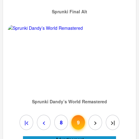
Sprunki Final Alt
Sprunki Dandy’s World Remastered
|<
<
8
9
>
>|