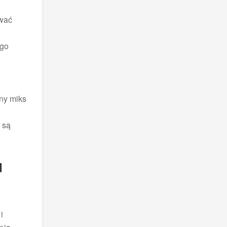
ywać
ego
ny miks
 są
d
i