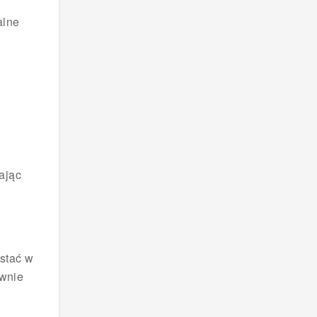
alne
ając
stać w
ównie