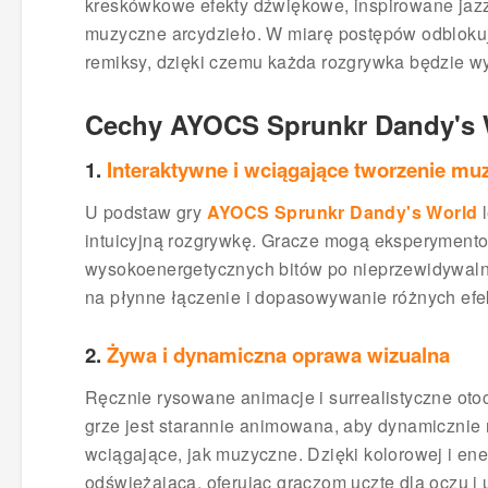
kreskówkowe efekty dźwiękowe, inspirowane jazz
muzyczne arcydzieło. W miarę postępów odblokuje
remiksy, dzięki czemu każda rozgrywka będzie 
Cechy AYOCS Sprunkr Dandy's 
1.
Interaktywne i wciągające tworzenie mu
U podstaw gry
AYOCS Sprunkr Dandy's World
l
intuicyjną rozgrywkę. Gracze mogą eksperyment
wysokoenergetycznych bitów po nieprzewidywaln
na płynne łączenie i dopasowywanie różnych ef
2.
Żywa i dynamiczna oprawa wizualna
Ręcznie rysowane animacje i surrealistyczne ot
grze jest starannie animowana, aby dynamicznie
wciągające, jak muzyczne. Dzięki kolorowej i ener
odświeżająca, oferując graczom ucztę dla oczu i 