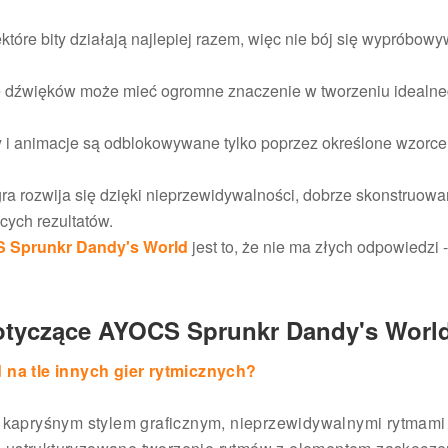
które bity działają najlepiej razem, więc nie bój się wypróbow
 dźwięków może mieć ogromne znaczenie w tworzeniu idealn
ty i animacje są odblokowywane tylko poprzez określone wzorce
a rozwija się dzięki nieprzewidywalności, dobrze skonstruowa
cych rezultatów.
 Sprunkr Dandy's World
jest to, że nie ma złych odpowiedzi -
dotyczące AYOCS Sprunkr Dandy's Worl
na tle innych gier rytmicznych?
 kapryśnym stylem graficznym, nieprzewidywalnymi rytmami 