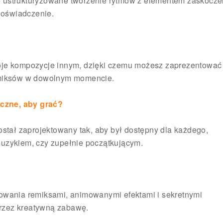
 ustrukturyzowane tworzenie rytmów z elementem zaskocze
doświadczenie.
woje kompozycje innym, dzięki czemu możesz zaprezentować
h miksów w dowolnym momencie.
czne, aby grać?
stał zaprojektowany tak, aby był dostępny dla każdego,
muzykiem, czy zupełnie początkującym.
kowania remiksami, animowanymi efektami i sekretnymi
rzez kreatywną zabawę.