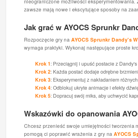
nieograniczone możliwości eksperymentowania. Ż
zawsze mają nowe i ekscytujące sposoby na zaa
Jak grać w AYOCS Sprunkr Dand
Rozpoczęcie gry na
AYOCS Sprunkr Dandy's W
wymaga praktyki. Wykonaj następujące proste kro
Krok 1
: Przeciągnij i upuść postacie z Dandy
Krok 2
: Każda postać dodaje odrębne brzmien
Krok 3
: Eksperymentuj z nakładaniem różnych
Krok 4
: Odblokuj ukryte animacje i efekty dź
Krok 5
: Dopracuj swój miks, aby uchwycić kapr
Wskazówki do opanowania AYO
Chcesz przenieść swoje umiejętności tworzenia 
pomogą ci poprawić wrażenia z gry na
AYOCS Sp