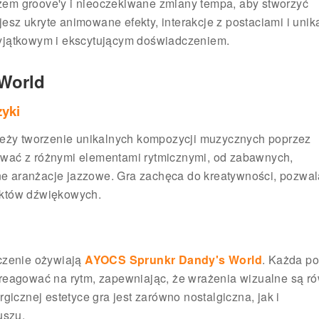
em groove'y i nieoczekiwane zmiany tempa, aby stworzyć
sz ukryte animowane efekty, interakcje z postaciami i unik
wyjątkowym i ekscytującym doświadczeniem.
World
zyki
eży tworzenie unikalnych kompozycji muzycznych poprzez
ować z różnymi elementami rytmicznymi, od zabawnych,
e aranżacje jazzowe. Gra zachęca do kreatywności, pozwal
ektów dźwiękowych.
oczenie ożywiają
AYOCS Sprunkr Dandy's World
. Każda po
 reagować na rytm, zapewniając, że wrażenia wizualne są r
gicznej estetyce gra jest zarówno nostalgiczna, jak i
uszu.