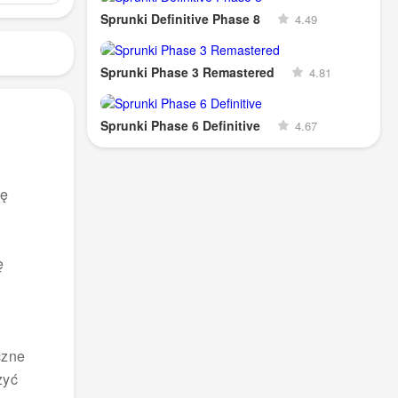
Sprunki Definitive Phase 8
4.49
Sprunki Phase 3 Remastered
4.81
Sprunki Phase 6 Definitive
4.67
ję
ę
czne
zyć