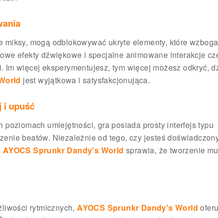
wania
e miksy, mogą odblokowywać ukryte elementy, które wzboga
owe efekty dźwiękowe i specjalne animowane interakcje cz
ci. Im więcej eksperymentujesz, tym więcej możesz odkryć, d
World
jest wyjątkowa i satysfakcjonująca.
j i upuść
poziomach umiejętności, gra posiada prosty interfejs typu
orzenie beatów. Niezależnie od tego, czy jesteś doświadczo
,
AYOCS Sprunkr Dandy's World
sprawia, że tworzenie mu
żliwości rytmicznych,
AYOCS Sprunkr Dandy's World
oferu