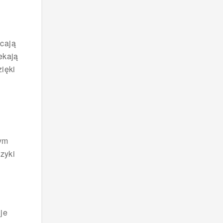
cają
ekają
zięki
nym
zyki
je