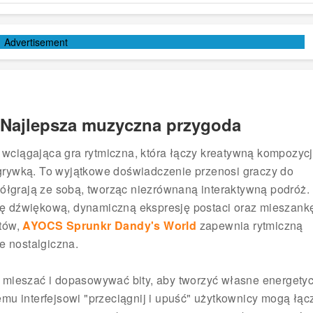
Advertisement
 Najlepsza muzyczna przygoda
i wciągająca gra rytmiczna, która łączy kreatywną kompozyc
grywką. To wyjątkowe doświadczenie przenosi graczy do
półgrają ze sobą, tworząc niezrównaną interaktywną podróż.
ę dźwiękową, dynamiczną ekspresję postaci oraz mieszank
itów,
AYOCS Sprunkr Dandy's World
zapewnia rytmiczną
e nostalgiczna.
mieszać i dopasowywać bity, aby tworzyć własne energety
mu interfejsowi "przeciągnij i upuść" użytkownicy mogą łąc