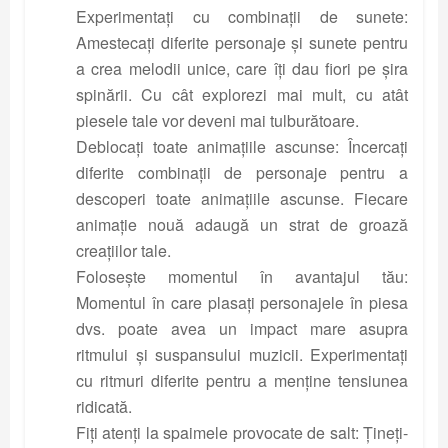
Experimentați cu combinații de sunete:
Amestecați diferite personaje și sunete pentru
a crea melodii unice, care îți dau fiori pe șira
spinării. Cu cât explorezi mai mult, cu atât
piesele tale vor deveni mai tulburătoare.
Deblocați toate animațiile ascunse: Încercați
diferite combinații de personaje pentru a
descoperi toate animațiile ascunse. Fiecare
animație nouă adaugă un strat de groază
creațiilor tale.
Folosește momentul în avantajul tău:
Momentul în care plasați personajele în piesa
dvs. poate avea un impact mare asupra
ritmului și suspansului muzicii. Experimentați
cu ritmuri diferite pentru a menține tensiunea
ridicată.
Fiți atenți la spaimele provocate de salt: Țineți-