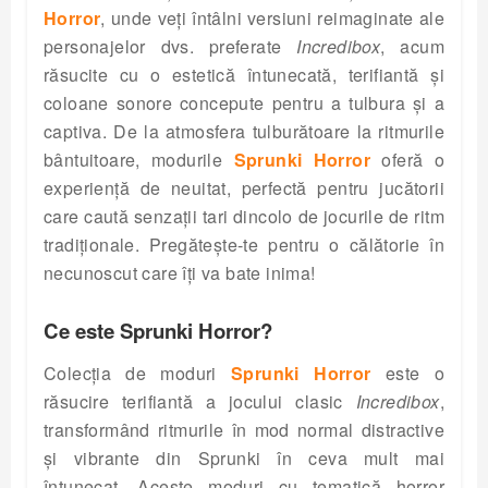
Horror
, unde veți întâlni versiuni reimaginate ale
personajelor dvs. preferate
Incredibox
, acum
răsucite cu o estetică întunecată, terifiantă și
coloane sonore concepute pentru a tulbura și a
captiva. De la atmosfera tulburătoare la ritmurile
bântuitoare, modurile
Sprunki Horror
oferă o
experiență de neuitat, perfectă pentru jucătorii
care caută senzații tari dincolo de jocurile de ritm
tradiționale. Pregătește-te pentru o călătorie în
necunoscut care îți va bate inima!
Ce este Sprunki Horror?
Colecția de moduri
Sprunki Horror
este o
răsucire terifiantă a jocului clasic
Incredibox
,
transformând ritmurile în mod normal distractive
și vibrante din Sprunki în ceva mult mai
întunecat. Aceste moduri cu tematică horror