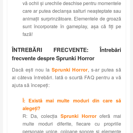
vă ochii și urechile deschise pentru momentele
care ar putea declanșa salturi neașteptate sau
animații surprinzătoare. Elementele de groază
sunt încorporate în gameplay, așa că fiți pe
fază!
ÎNTREBĂRI FRECVENTE: Întrebări
frecvente despre Sprunki Horror
Dacă ești nou la
Sprunki Horror
, s-ar putea să
ai câteva întrebări. Iată o scurtă FAQ pentru a vă
ajuta să începeți:
Î: Există mai multe moduri din care să
alegeți?
R: Da, colecția
Sprunki Horror
oferă mai
multe moduri diferite, fiecare cu propriile
personaje unice, coloane sonore și elemente