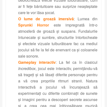
deblochează efecte vizuale tulburătoare, cum
ar fi fețe bântuitoare sau surprize neașteptate
care te vor lăsa șocat.
O lume de groază imersivă
: Lumea din
Sprunki Horror
este impregnată într-o
atmosferă de groază și suspans. Fundalurile
întunecate și sumbre, structurile întortocheate
și efectele vizuale tulburătoare fac ca mediul
jocului să fie la fel de enervant ca și coloanele
sale sonore.
Gameplay interactiv
: La fel ca în clasicul
Incredibox
, jocul este interactiv, permițându-vă
să trageți și să lăsați diferite personaje pentru
a vă crea propriile ritmuri stranii. Natura
interactivă a jocului vă încurajează să
experimentați cu diferite combinații de sunete
și imagini pentru a descoperi secrete ascunse
și a crea cea mai înfricoșătoare muzică