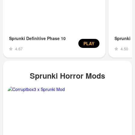
Sprunki Definitive Phase 10
Sprunki D
PLAY
4.67
4.50
Sprunki Horror Mods