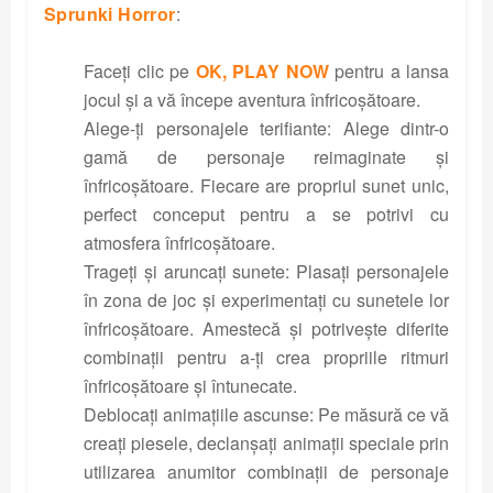
Sprunki Horror
:
Faceți clic pe
OK, PLAY NOW
pentru a lansa
jocul și a vă începe aventura înfricoșătoare.
Alege-ți personajele terifiante: Alege dintr-o
gamă de personaje reimaginate și
înfricoșătoare. Fiecare are propriul sunet unic,
perfect conceput pentru a se potrivi cu
atmosfera înfricoșătoare.
Trageți și aruncați sunete: Plasați personajele
în zona de joc și experimentați cu sunetele lor
înfricoșătoare. Amestecă și potrivește diferite
combinații pentru a-ți crea propriile ritmuri
înfricoșătoare și întunecate.
Deblocați animațiile ascunse: Pe măsură ce vă
creați piesele, declanșați animații speciale prin
utilizarea anumitor combinații de personaje