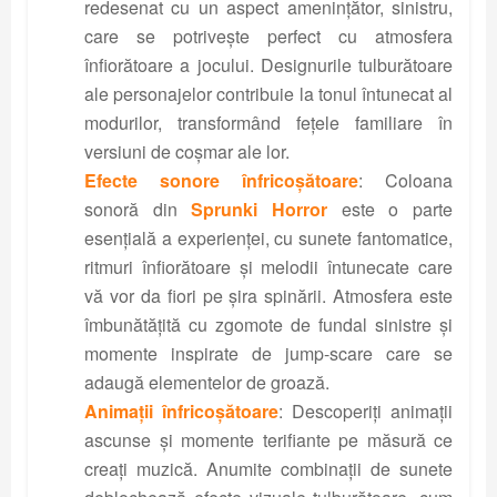
redesenat cu un aspect amenințător, sinistru,
care se potrivește perfect cu atmosfera
înfiorătoare a jocului. Designurile tulburătoare
ale personajelor contribuie la tonul întunecat al
modurilor, transformând fețele familiare în
versiuni de coșmar ale lor.
Efecte sonore înfricoșătoare
: Coloana
sonoră din
Sprunki Horror
este o parte
esențială a experienței, cu sunete fantomatice,
ritmuri înfiorătoare și melodii întunecate care
vă vor da fiori pe șira spinării. Atmosfera este
îmbunătățită cu zgomote de fundal sinistre și
momente inspirate de jump-scare care se
adaugă elementelor de groază.
Animații înfricoșătoare
: Descoperiți animații
ascunse și momente terifiante pe măsură ce
creați muzică. Anumite combinații de sunete