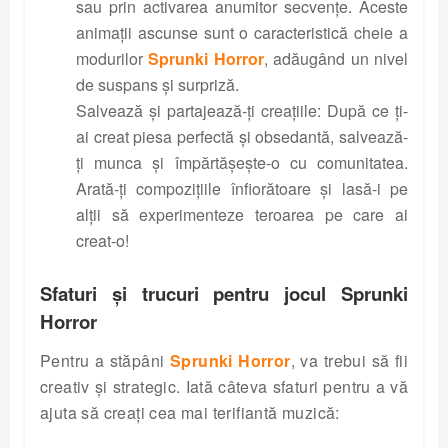
sau prin activarea anumitor secvențe. Aceste
animații ascunse sunt o caracteristică cheie a
modurilor
Sprunki Horror
, adăugând un nivel
de suspans și surpriză.
Salvează și partajează-ți creațiile: După ce ți-
ai creat piesa perfectă și obsedantă, salvează-
ți munca și împărtășește-o cu comunitatea.
Arată-ți compozițiile înfiorătoare și lasă-i pe
alții să experimenteze teroarea pe care ai
creat-o!
Sfaturi și trucuri pentru jocul Sprunki
Horror
Pentru a stăpâni
Sprunki Horror
, va trebui să fii
creativ și strategic. Iată câteva sfaturi pentru a vă
ajuta să creați cea mai terifiantă muzică: