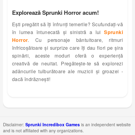
Explorează Sprunki Horror acum!
Ești pregătit să îți înfrunți temerile? Scufundați-vă
în lumea întunecată și sinistră a lui
Sprunki
Horror
. Cu personaje bântuitoare, ritmuri
înfricoșătoare și surprize care îți dau fiori pe șira
spinării, aceste moduri oferă o experiență
creativă de neuitat. Pregătește-te să explorezi
adâncurile tulburătoare ale muzicii și groazei -
dacă îndrăznești!
Disclaimer:
Sprunki Incredibox Games
is an independent website
and is not affiliated with any organizations.