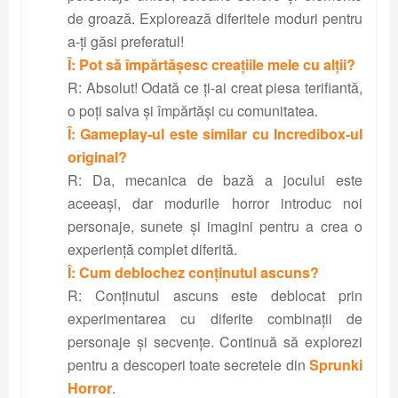
de groază. Explorează diferitele moduri pentru
a-ți găsi preferatul!
Î: Pot să împărtășesc creațiile mele cu alții?
R: Absolut! Odată ce ți-ai creat piesa terifiantă,
o poți salva și împărtăși cu comunitatea.
Î: Gameplay-ul este similar cu Incredibox-ul
original?
R: Da, mecanica de bază a jocului este
aceeași, dar modurile horror introduc noi
personaje, sunete și imagini pentru a crea o
experiență complet diferită.
Î: Cum deblochez conținutul ascuns?
R: Conținutul ascuns este deblocat prin
experimentarea cu diferite combinații de
personaje și secvențe. Continuă să explorezi
pentru a descoperi toate secretele din
Sprunki
Horror
.