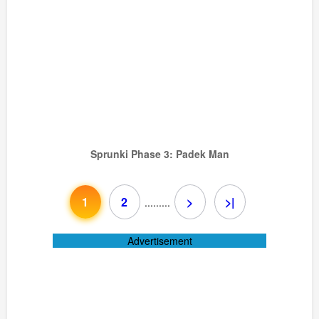
Sprunki Phase 3: Padek Man
1
2
>
>|
...
...
...
Advertisement