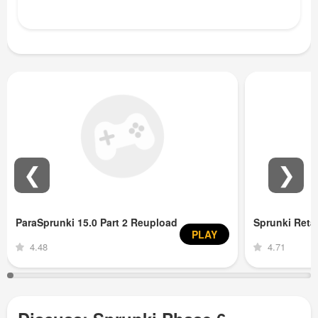
❮
❯
ParaSprunki 15.0 Part 2 Reupload
Sprunki Ret
PLAY
4.48
4.71