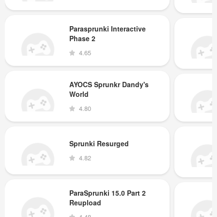
Parasprunki Interactive
Phase 2
4.65
AYOCS Sprunkr Dandy's
World
4.80
Sprunki Resurged
4.82
ParaSprunki 15.0 Part 2
Reupload
4.48