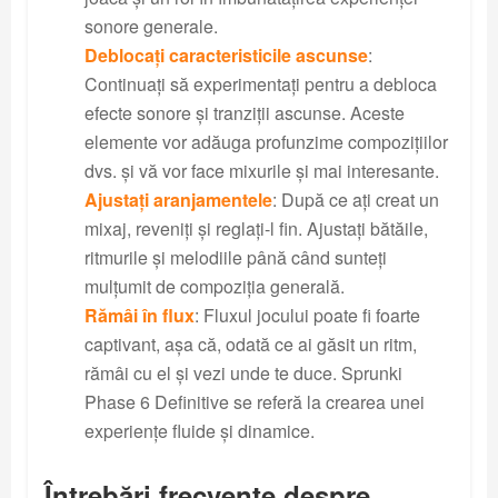
sonore generale.
Deblocați caracteristicile ascunse
:
Continuați să experimentați pentru a debloca
efecte sonore și tranziții ascunse. Aceste
elemente vor adăuga profunzime compozițiilor
dvs. și vă vor face mixurile și mai interesante.
Ajustați aranjamentele
: După ce ați creat un
mixaj, reveniți și reglați-l fin. Ajustați bătăile,
ritmurile și melodiile până când sunteți
mulțumit de compoziția generală.
Rămâi în flux
: Fluxul jocului poate fi foarte
captivant, așa că, odată ce ai găsit un ritm,
rămâi cu el și vezi unde te duce. Sprunki
Phase 6 Definitive se referă la crearea unei
experiențe fluide și dinamice.
Întrebări frecvente despre