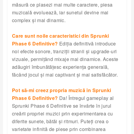
măsură ce plasezi mai multe caractere, piesa
muzicală evoluează, iar sunetul devine mai
complex și mai dinamic.
Care sunt noile caracteristici din Sprunki
Phase 6 Definitive?
Ediția definitivă introduce
noi efecte sonore, tranziții stranii și upgrade-uri
vizuale, permițând mixaje mai dinamice. Aceste
adăugiri îmbunătățesc experiența generală,
făcând jocul și mai captivant și mai satisfăcător.
Pot să-mi creez propria muzică în Sprunki
Phase 6 Definitive?
Da! Întregul gameplay al
Sprunki Phase 6 Definitive se învârte în jurul
creării propriei muzici prin experimentarea cu
diferite sunete, bătăi și ritmuri. Puteți crea o
varietate infinită de piese prin combinarea