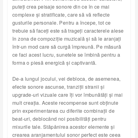
puteți crea peisaje sonore din ce în ce mai
complexe și stratificate, care să vă reflecte
gusturile personale. Pentru a începe, tot ce
trebuie să faceți este să trageți caracterele alese
în zona de compoziție muzicală și să le aranjați
într-un mod care să curgă împreună. Pe măsură
ce faci acest lucru, sunetele se îmbină pentru a
forma o piesă energică și captivantă.
De-a lungul jocului, vei debloca, de asemenea,
efecte sonore ascunse, tranziții stranii și
upgrade-uri vizuale care îți vor îmbunătăți și mai
mult creația. Aceste recompense sunt obținute
prin experimentarea cu diferite combinații de
beat-uri, deblocând noi posibilități pentru
mixurile tale. Stăpânirea acestor elemente și
crearea aranjamentului sonor perfect este ceea