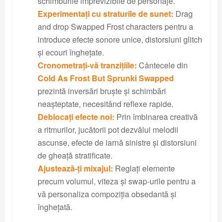
schimburile imprevizibile de personaje.
Experimentați cu straturile de sunet:
Drag
and drop Swapped Frost characters pentru a
introduce efecte sonore unice, distorsiuni glitch
și ecouri înghețate.
Cronometrați-vă tranzițiile:
Cântecele din
Cold As Frost But Sprunki Swapped
prezintă inversări bruște și schimbări
neașteptate, necesitând reflexe rapide.
Deblocați efecte noi:
Prin îmbinarea creativă
a ritmurilor, jucătorii pot dezvălui melodii
ascunse, efecte de iarnă sinistre și distorsiuni
de gheață stratificate.
Ajustează-ți mixajul:
Reglați elemente
precum volumul, viteza și swap-urile pentru a
vă personaliza compoziția obsedantă și
înghețată.