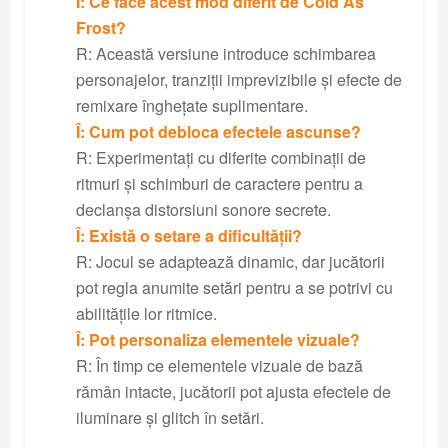
Î: Ce face acest mod diferit de Cold As
Frost?
R: Această versiune introduce schimbarea
personajelor, tranziții imprevizibile și efecte de
remixare înghețate suplimentare.
Î: Cum pot debloca efectele ascunse?
R: Experimentați cu diferite combinații de
ritmuri și schimburi de caractere pentru a
declanșa distorsiuni sonore secrete.
Î: Există o setare a dificultății?
R: Jocul se adaptează dinamic, dar jucătorii
pot regla anumite setări pentru a se potrivi cu
abilitățile lor ritmice.
Î: Pot personaliza elementele vizuale?
R: În timp ce elementele vizuale de bază
rămân intacte, jucătorii pot ajusta efectele de
iluminare și glitch în setări.