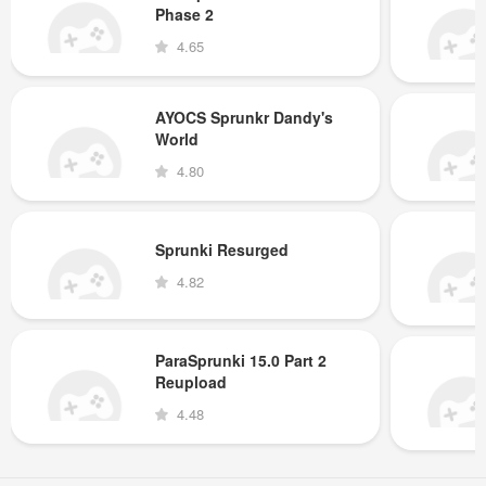
Phase 2
4.65
AYOCS Sprunkr Dandy's
World
4.80
Sprunki Resurged
4.82
ParaSprunki 15.0 Part 2
Reupload
4.48