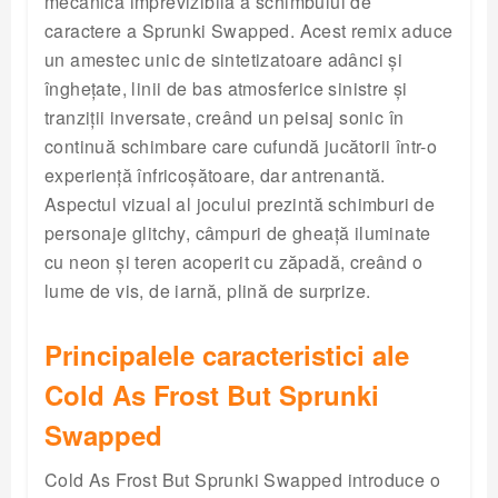
mecanica imprevizibilă a schimbului de
caractere a Sprunki Swapped. Acest remix aduce
un amestec unic de sintetizatoare adânci și
înghețate, linii de bas atmosferice sinistre și
tranziții inversate, creând un peisaj sonic în
continuă schimbare care cufundă jucătorii într-o
experiență înfricoșătoare, dar antrenantă.
Aspectul vizual al jocului prezintă schimburi de
personaje glitchy, câmpuri de gheață iluminate
cu neon și teren acoperit cu zăpadă, creând o
lume de vis, de iarnă, plină de surprize.
Principalele caracteristici ale
Cold As Frost But Sprunki
Swapped
Cold As Frost But Sprunki Swapped introduce o