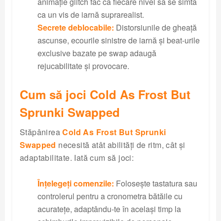
animație glitch fac ca fiecare nivel să se simtă
ca un vis de iarnă suprarealist.
Secrete deblocabile:
Distorsiunile de gheață
ascunse, ecourile sinistre de iarnă și beat-urile
exclusive bazate pe swap adaugă
rejucabilitate și provocare.
Cum să joci Cold As Frost But
Sprunki Swapped
Stăpânirea
Cold As Frost But Sprunki
Swapped
necesită atât abilități de ritm, cât și
adaptabilitate. Iată cum să joci:
Înțelegeți comenzile:
Folosește tastatura sau
controlerul pentru a cronometra bătăile cu
acuratețe, adaptându-te în același timp la