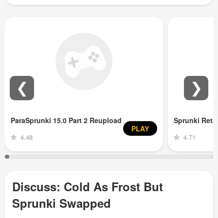
❮
❯
ParaSprunki 15.0 Part 2 Reupload
Sprunki Ret
PLAY
4.48
4.71
Discuss: Cold As Frost But
Sprunki Swapped