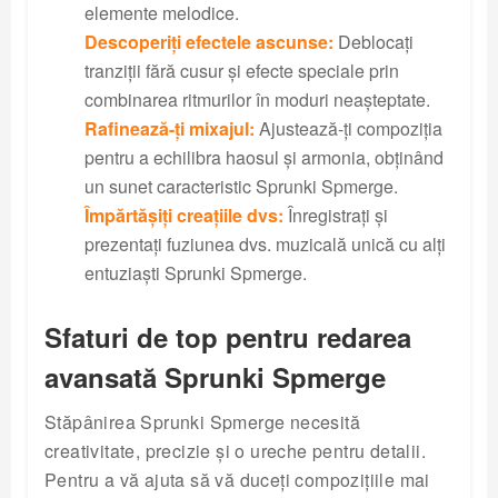
elemente melodice.
Descoperiți efectele ascunse:
Deblocați
tranziții fără cusur și efecte speciale prin
combinarea ritmurilor în moduri neașteptate.
Rafinează-ți mixajul:
Ajustează-ți compoziția
pentru a echilibra haosul și armonia, obținând
un sunet caracteristic Sprunki Spmerge.
Împărtășiți creațiile dvs:
Înregistrați și
prezentați fuziunea dvs. muzicală unică cu alți
entuziaști Sprunki Spmerge.
Sfaturi de top pentru redarea
avansată Sprunki Spmerge
Stăpânirea Sprunki Spmerge necesită
creativitate, precizie și o ureche pentru detalii.
Pentru a vă ajuta să vă duceți compozițiile mai