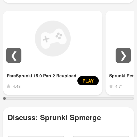
❮
❯
ParaSprunki 15.0 Part 2 Reupload
Sprunki Ret
PLAY
4.48
4.71
Discuss: Sprunki Spmerge