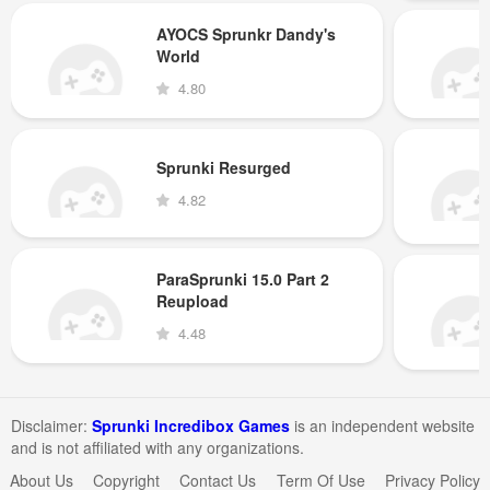
AYOCS Sprunkr Dandy's
World
4.80
Sprunki Resurged
4.82
ParaSprunki 15.0 Part 2
Reupload
4.48
Disclaimer:
Sprunki Incredibox Games
is an independent website
and is not affiliated with any organizations.
About Us
Copyright
Contact Us
Term Of Use
Privacy Policy