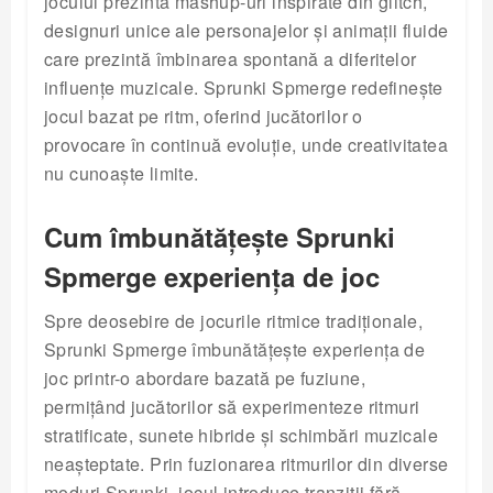
jocului prezintă mashup-uri inspirate din glitch,
designuri unice ale personajelor și animații fluide
care prezintă îmbinarea spontană a diferitelor
influențe muzicale. Sprunki Spmerge redefinește
jocul bazat pe ritm, oferind jucătorilor o
provocare în continuă evoluție, unde creativitatea
nu cunoaște limite.
Cum îmbunătățește Sprunki
Spmerge experiența de joc
Spre deosebire de jocurile ritmice tradiționale,
Sprunki Spmerge îmbunătățește experiența de
joc printr-o abordare bazată pe fuziune,
permițând jucătorilor să experimenteze ritmuri
stratificate, sunete hibride și schimbări muzicale
neașteptate. Prin fuzionarea ritmurilor din diverse
moduri Sprunki, jocul introduce tranziții fără