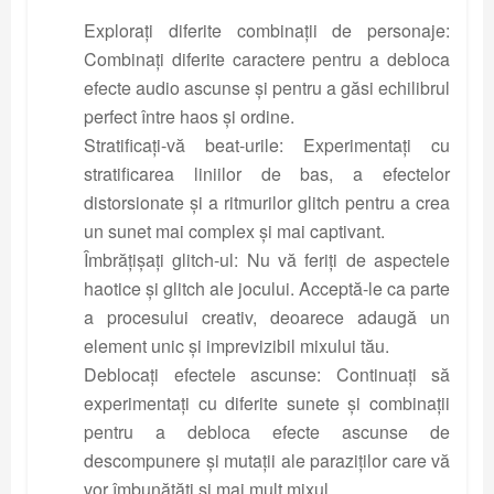
Explorați diferite combinații de personaje:
Combinați diferite caractere pentru a debloca
efecte audio ascunse și pentru a găsi echilibrul
perfect între haos și ordine.
Stratificați-vă beat-urile: Experimentați cu
stratificarea liniilor de bas, a efectelor
distorsionate și a ritmurilor glitch pentru a crea
un sunet mai complex și mai captivant.
Îmbrățișați glitch-ul: Nu vă feriți de aspectele
haotice și glitch ale jocului. Acceptă-le ca parte
a procesului creativ, deoarece adaugă un
element unic și imprevizibil mixului tău.
Deblocați efectele ascunse: Continuați să
experimentați cu diferite sunete și combinații
pentru a debloca efecte ascunse de
descompunere și mutații ale paraziților care vă
vor îmbunătăți și mai mult mixul.