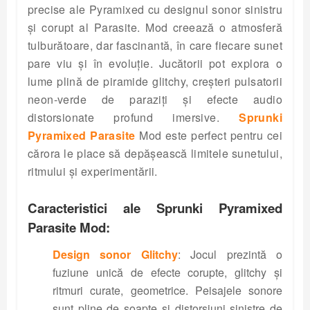
precise ale Pyramixed cu designul sonor sinistru
și corupt al Parasite. Mod creează o atmosferă
tulburătoare, dar fascinantă, în care fiecare sunet
pare viu și în evoluție. Jucătorii pot explora o
lume plină de piramide glitchy, creșteri pulsatorii
neon-verde de paraziți și efecte audio
distorsionate profund imersive.
Sprunki
Pyramixed Parasite
Mod este perfect pentru cei
cărora le place să depășească limitele sunetului,
ritmului și experimentării.
Caracteristici ale Sprunki Pyramixed
Parasite Mod:
Design sonor Glitchy
: Jocul prezintă o
fuziune unică de efecte corupte, glitchy și
ritmuri curate, geometrice. Peisajele sonore
sunt pline de șoapte și distorsiuni sinistre de