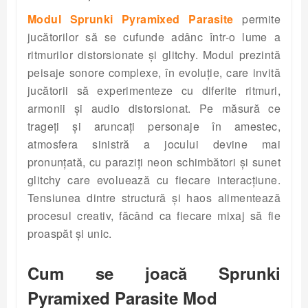
Modul Sprunki Pyramixed Parasite
permite
jucătorilor să se cufunde adânc într-o lume a
ritmurilor distorsionate și glitchy. Modul prezintă
peisaje sonore complexe, în evoluție, care invită
jucătorii să experimenteze cu diferite ritmuri,
armonii și audio distorsionat. Pe măsură ce
trageți și aruncați personaje în amestec,
atmosfera sinistră a jocului devine mai
pronunțată, cu paraziți neon schimbători și sunet
glitchy care evoluează cu fiecare interacțiune.
Tensiunea dintre structură și haos alimentează
procesul creativ, făcând ca fiecare mixaj să fie
proaspăt și unic.
Cum se joacă Sprunki
Pyramixed Parasite Mod