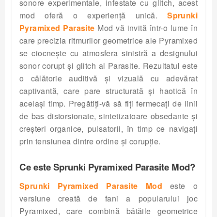
sonore experimentale, infestate cu glitch, acest
mod oferă o experiență unică.
Sprunki
Pyramixed Parasite
Mod vă invită într-o lume în
care precizia ritmurilor geometrice ale Pyramixed
se ciocnește cu atmosfera sinistră a designului
sonor corupt și glitch al Parasite. Rezultatul este
o călătorie auditivă și vizuală cu adevărat
captivantă, care pare structurată și haotică în
același timp. Pregătiți-vă să fiți fermecați de linii
de bas distorsionate, sintetizatoare obsedante și
creșteri organice, pulsatorii, în timp ce navigați
prin tensiunea dintre ordine și corupție.
Ce este Sprunki Pyramixed Parasite Mod?
Sprunki Pyramixed Parasite Mod
este o
versiune creată de fani a popularului joc
Pyramixed, care combină bătăile geometrice