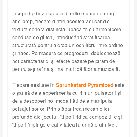
Începeți prin a explora diferite elemente drag-
and-drop, fiecare dintre acestea aducând o
textură sonoră distinctă. Joacă-te cu armonicele
conduse de glitch, introducând stratificarea
structurată pentru a crea un echilibru între ordine
și haos. Pe măsură ce progresezi, deblochează
noi caracteristici și efecte bazate pe piramide
pentru a-ți rafina și mai mult călătoria muzicală.
Fiecare sesiune în
Sprunkstard Pyramixed
este
o șansă de a experimenta cu ritmuri pulsatorii și
de a descoperi noi modalități de a manipula
peisajul sonor. Prin stăpânirea mecanicilor
profunde ale jocului, îți poți ridica compozițiile și
îți poți împinge creativitatea la următorul nivel.