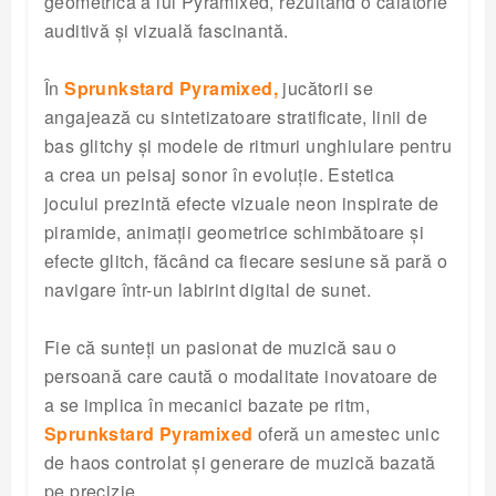
geometrică a lui Pyramixed, rezultând o călătorie
auditivă și vizuală fascinantă.
În
Sprunkstard Pyramixed,
jucătorii se
angajează cu sintetizatoare stratificate, linii de
bas glitchy și modele de ritmuri unghiulare pentru
a crea un peisaj sonor în evoluție. Estetica
jocului prezintă efecte vizuale neon inspirate de
piramide, animații geometrice schimbătoare și
efecte glitch, făcând ca fiecare sesiune să pară o
navigare într-un labirint digital de sunet.
Fie că sunteți un pasionat de muzică sau o
persoană care caută o modalitate inovatoare de
a se implica în mecanici bazate pe ritm,
Sprunkstard Pyramixed
oferă un amestec unic
de haos controlat și generare de muzică bazată
pe precizie.