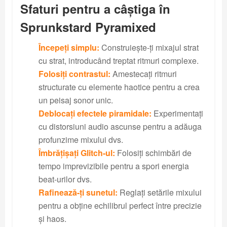
Sfaturi pentru a câștiga în
Sprunkstard Pyramixed
Începeți simplu:
Construiește-ți mixajul strat
cu strat, introducând treptat ritmuri complexe.
Folosiți contrastul:
Amestecați ritmuri
structurate cu elemente haotice pentru a crea
un peisaj sonor unic.
Deblocați efectele piramidale:
Experimentați
cu distorsiuni audio ascunse pentru a adăuga
profunzime mixului dvs.
Îmbrățișați Glitch-ul:
Folosiți schimbări de
tempo imprevizibile pentru a spori energia
beat-urilor dvs.
Rafinează-ți sunetul:
Reglați setările mixului
pentru a obține echilibrul perfect între precizie
și haos.