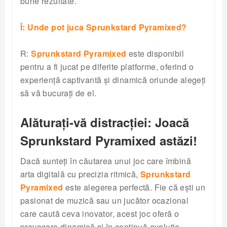
bune rezultate.
Î: Unde pot juca Sprunkstard Pyramixed?
R:
Sprunkstard Pyramixed
este disponibil
pentru a fi jucat pe diferite platforme, oferind o
experiență captivantă și dinamică oriunde alegeți
să vă bucurați de el.
Alăturați-vă distracției: Joacă
Sprunkstard Pyramixed astăzi!
Dacă sunteți în căutarea unui joc care îmbină
arta digitală cu precizia ritmică,
Sprunkstard
Pyramixed
este alegerea perfectă. Fie că ești un
pasionat de muzică sau un jucător ocazional
care caută ceva inovator, acest joc oferă o
provocare dinamică și în continuă evoluție.