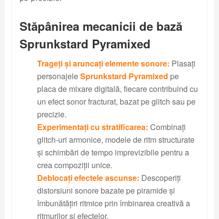
Stăpânirea mecanicii de bază
Sprunkstard Pyramixed
Trageți și aruncați elemente sonore:
Plasați
personajele
Sprunkstard Pyramixed
pe
placa de mixare digitală, fiecare contribuind cu
un efect sonor fracturat, bazat pe glitch sau pe
precizie.
Experimentați cu stratificarea:
Combinați
glitch-uri armonice, modele de ritm structurate
și schimbări de tempo imprevizibile pentru a
crea compoziții unice.
Deblocați efectele ascunse:
Descoperiți
distorsiuni sonore bazate pe piramide și
îmbunătățiri ritmice prin îmbinarea creativă a
ritmurilor și efectelor.