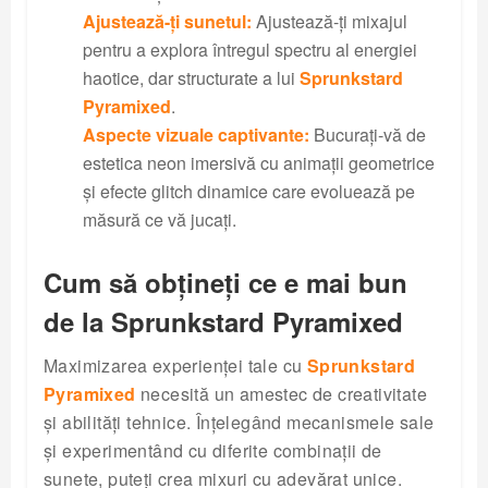
Ajustează-ți sunetul:
Ajustează-ți mixajul
pentru a explora întregul spectru al energiei
haotice, dar structurate a lui
Sprunkstard
Pyramixed
.
Aspecte vizuale captivante:
Bucurați-vă de
estetica neon imersivă cu animații geometrice
și efecte glitch dinamice care evoluează pe
măsură ce vă jucați.
Cum să obțineți ce e mai bun
de la Sprunkstard Pyramixed
Maximizarea experienței tale cu
Sprunkstard
Pyramixed
necesită un amestec de creativitate
și abilități tehnice. Înțelegând mecanismele sale
și experimentând cu diferite combinații de
sunete, puteți crea mixuri cu adevărat unice.