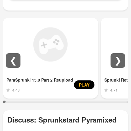
❮
❯
ParaSprunki 15.0 Part 2 Reupload
Sprunki Ret
PLAY
4.48
4.71
Discuss: Sprunkstard Pyramixed