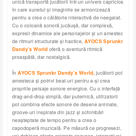
unică transportă jucătorii într-un univers capricios
în care sunetul și imaginile se armonizează
pentru a crea o călătorie interactivă de neegalat.
Cu o coloană sonoră jucăușă, dar complexă,
expresii dinamice ale personajelor și un amestec
de ritmuri structurate și haotice,
AYOCS Sprunkr
Dandy's World
oferă o aventură ritmică
proaspătă, dar nostalgică.
În
AYOCS Sprunkr Dandy's World,
jucătorii pot
amesteca și potrivi beat-uri pentru a-și crea
propriile peisaje sonore energice. Cu o interfață
drag-and-drop simplă, dar puternică, utilizatorii
pot combina efecte sonore de desene animate,
groove-uri inspirate din jazz și schimbări
neașteptate de tempo pentru a crea o
capodoperă muzicală. Pe măsură ce progresezi,
vei debloca efecte animate ascunse, interacțiuni