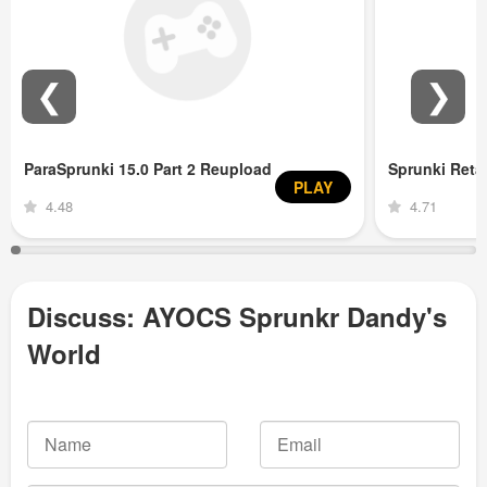
❮
❯
ParaSprunki 15.0 Part 2 Reupload
Sprunki Ret
PLAY
4.48
4.71
Discuss: AYOCS Sprunkr Dandy's
World