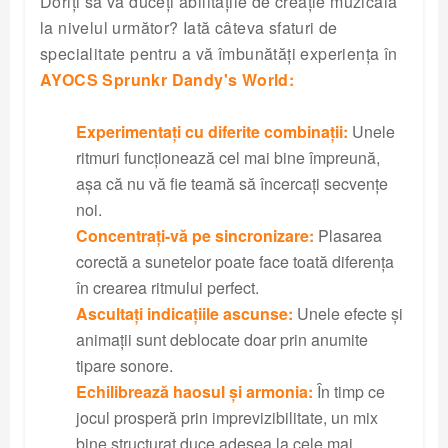
Doriți să vă duceți abilitățile de creație muzicală
la nivelul următor? Iată câteva sfaturi de
specialitate pentru a vă îmbunătăți experiența în
AYOCS Sprunkr Dandy's World:
Experimentați cu diferite combinații:
Unele
ritmuri funcționează cel mai bine împreună,
așa că nu vă fie teamă să încercați secvențe
noi.
Concentrați-vă pe sincronizare:
Plasarea
corectă a sunetelor poate face toată diferența
în crearea ritmului perfect.
Ascultați indicațiile ascunse:
Unele efecte și
animații sunt deblocate doar prin anumite
tipare sonore.
Echilibrează haosul și armonia:
În timp ce
jocul prosperă prin imprevizibilitate, un mix
bine structurat duce adesea la cele mai