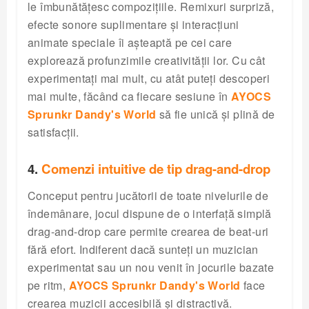
le îmbunătățesc compozițiile. Remixuri surpriză,
efecte sonore suplimentare și interacțiuni
animate speciale îi așteaptă pe cei care
explorează profunzimile creativității lor. Cu cât
experimentați mai mult, cu atât puteți descoperi
mai multe, făcând ca fiecare sesiune în
AYOCS
Sprunkr Dandy's World
să fie unică și plină de
satisfacții.
4.
Comenzi intuitive de tip drag-and-drop
Conceput pentru jucătorii de toate nivelurile de
îndemânare, jocul dispune de o interfață simplă
drag-and-drop care permite crearea de beat-uri
fără efort. Indiferent dacă sunteți un muzician
experimentat sau un nou venit în jocurile bazate
pe ritm,
AYOCS Sprunkr Dandy's World
face
crearea muzicii accesibilă și distractivă.