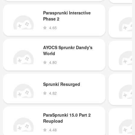
Parasprunki Interactive
Phase 2
4.65
AYOCS Sprunkr Dandy's
World
4.80
Sprunki Resurged
4.82
ParaSprunki 15.0 Part 2
Reupload
4.48