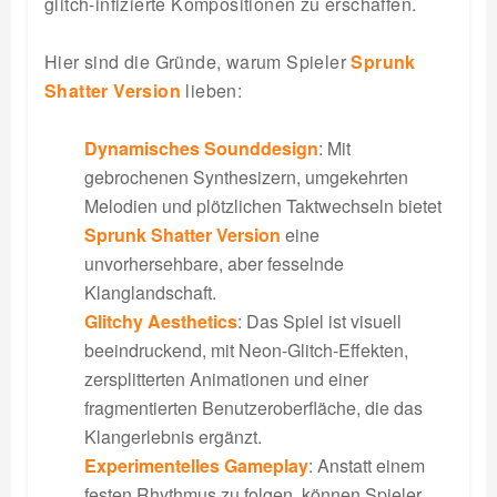
glitch-infizierte Kompositionen zu erschaffen.
Hier sind die Gründe, warum Spieler
Sprunk
Shatter Version
lieben:
Dynamisches Sounddesign
: Mit
gebrochenen Synthesizern, umgekehrten
Melodien und plötzlichen Taktwechseln bietet
Sprunk Shatter Version
eine
unvorhersehbare, aber fesselnde
Klanglandschaft.
Glitchy Aesthetics
: Das Spiel ist visuell
beeindruckend, mit Neon-Glitch-Effekten,
zersplitterten Animationen und einer
fragmentierten Benutzeroberfläche, die das
Klangerlebnis ergänzt.
Experimentelles Gameplay
: Anstatt einem
festen Rhythmus zu folgen, können Spieler