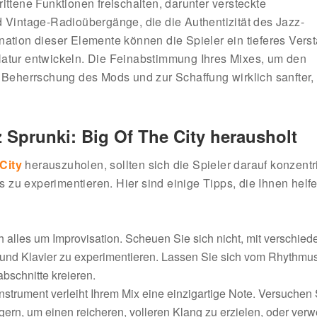
ittene Funktionen freischalten, darunter versteckte
d Vintage-Radioübergänge, die die Authentizität des Jazz-
nation dieser Elemente können die Spieler ein tieferes Vers
Natur entwickeln. Die Feinabstimmung Ihres Mixes, um den
r Beherrschung des Mods und zur Schaffung wirklich sanfter,
 Sprunki: Big Of The City herausholt
City
herauszuholen, sollten sich die Spieler darauf konzentr
zu experimentieren. Hier sind einige Tipps, die Ihnen helfe
ch alles um Improvisation. Scheuen Sie sich nicht, mit verschie
nd Klavier zu experimentieren. Lassen Sie sich vom Rhythmus 
bschnitte kreieren.
Instrument verleiht Ihrem Mix eine einzigartige Note. Versuchen 
ern, um einen reicheren, volleren Klang zu erzielen, oder ver