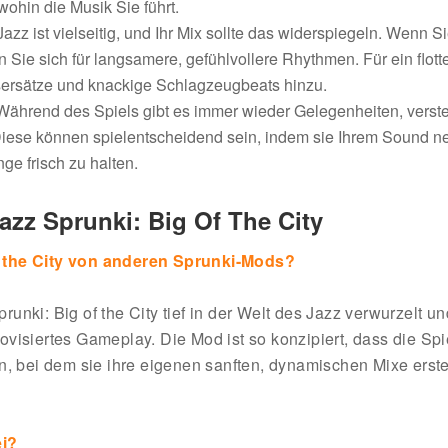
ohin die Musik Sie führt.
 Jazz ist vielseitig, und Ihr Mix sollte das widerspiegeln. Wenn S
ie sich für langsamere, gefühlvollere Rhythmen. Für ein flott
sersätze und knackige Schlagzeugbeats hinzu.
 Während des Spiels gibt es immer wieder Gelegenheiten, verst
. Diese können spielentscheidend sein, indem sie Ihrem Sound n
ge frisch zu halten.
azz Sprunki: Big Of The City
f the City von anderen Sprunki-Mods?
ki: Big of the City tief in der Welt des Jazz verwurzelt un
visiertes Gameplay. Die Mod ist so konzipiert, dass die Spie
n, bei dem sie ihre eigenen sanften, dynamischen Mixe erste
ei?