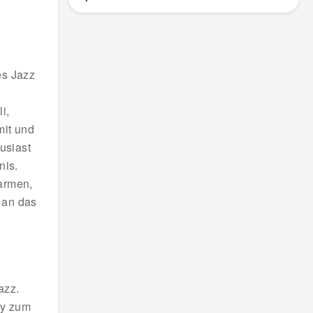
es Jazz
i,
mit und
usiast
nis.
warmen,
 an das
azz.
ay zum