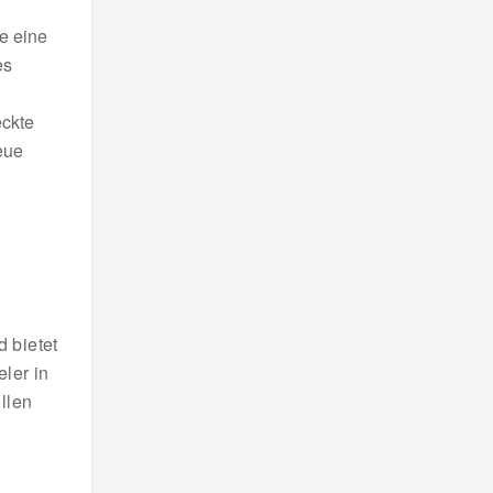
ie eine
es
eckte
eue
d bietet
ler in
llen