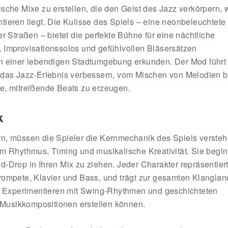
sche Mixe zu erstellen, die den Geist des Jazz verkörpern, 
ieren liegt. Die Kulisse des Spiels – eine neonbeleuchtete
r Straßen – bietet die perfekte Bühne für eine nächtliche
 Improvisationssolos und gefühlvollen Bläsersätzen
in einer lebendigen Stadtumgebung erkunden. Der Mod führt
e das Jazz-Erlebnis verbessern, vom Mischen von Melodien 
e, mitreißende Beats zu erzeugen.
k
n, müssen die Spieler die Kernmechanik des Spiels verste
um Rhythmus, Timing und musikalische Kreativität. Sie begi
-Drop in Ihren Mix zu ziehen. Jeder Charakter repräsentiert
rompete, Klavier und Bass, und trägt zur gesamten Klanglan
as Experimentieren mit Swing-Rhythmen und geschichteten
Musikkompositionen erstellen können.