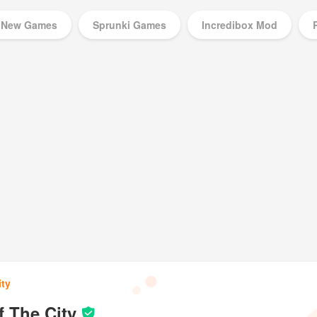
New Games
Sprunki Games
Incredibox Mod
Music Games
ity
f The City