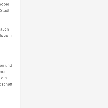
wobei
 Stadt
 auch
bis zum
hen und
nnen
 ein
dschaft