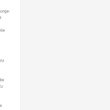
ounge-
d
lle
eht
die
zu
te