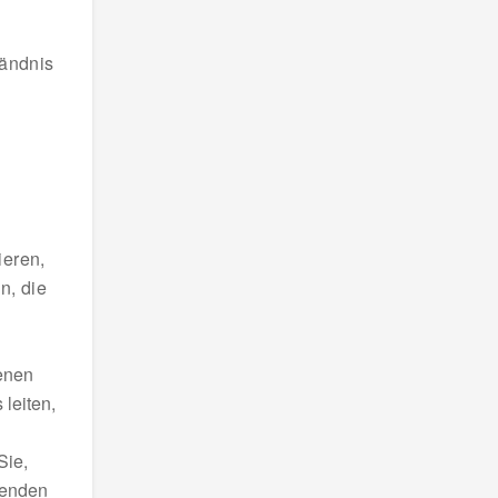
tändnis
ieren,
n, die
denen
leiten,
Sie,
wenden