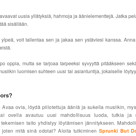
a avaavat uusia yllätyksiä, hahmoja ja äänielementtejä. Jatka pe
tää sisällään.
t ylpeä, voit tallentaa sen ja jakaa sen ystäviesi kanssa. Ann
eistä.
o oppia, mutta se tarjoaa tarpeeksi syvyyttä pitääkseen sek
siikin luomisen suhteen uusi tai asiantuntija, jokaiselle löytyy
oors?
Avaa ovia, löydä piilotettuja ääniä ja sukella musiikin, my
si ovella avautuu uusi mahdollisuus luoda, tutkia ja n
tekemisen taito yhdistyy löytämisen jännitykseen. Mahdoll
 joten mitä sinä odotat? Aloita tutkiminen
Sprunki But D