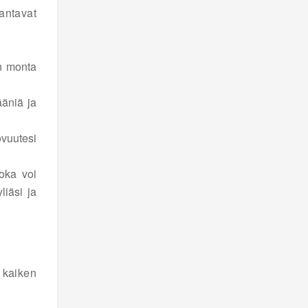
antavat
an monta
ääniä ja
ovuutesi
oka voi
liäsi ja
ä kaiken