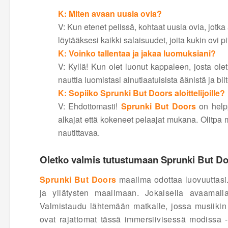
K: Miten avaan uusia ovia?
V: Kun etenet pelissä, kohtaat uusia ovia, jotk
löytääksesi kaikki salaisuudet, joita kukin ovi pi
K: Voinko tallentaa ja jakaa luomuksiani?
V: Kyllä! Kun olet luonut kappaleen, josta ole
nauttia luomistasi ainutlaatuisista äänistä ja biit
K: Sopiiko Sprunki But Doors aloittelijoille?
V: Ehdottomasti!
Sprunki But Doors
on helpp
alkajat että kokeneet pelaajat mukana. Olitpa mu
nautittavaa.
Oletko valmis tutustumaan Sprunki But D
Sprunki But Doors
maailma odottaa luovuuttasi. 
ja yllätysten maailmaan. Jokaisella avaamalla
Valmistaudu lähtemään matkalle, jossa musiikin 
ovat rajattomat tässä immersiivisessä modissa -