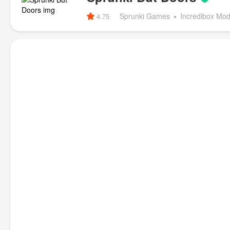
Sprunki Games
Incredibox Mo
4.75