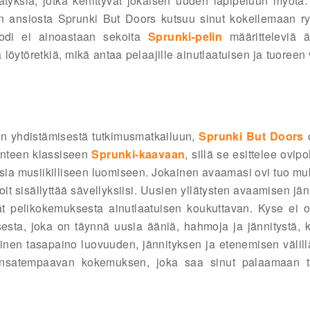
ätyksiä, jotka kehittyvät jokaisen uuden läpipeluun myötä.
ön ansiosta Sprunki But Doors kutsuu sinut kokeilemaan ry
Modi ei ainoastaan sekoita
Sprunki-pelin
määritteleviä ä
 löytöretkiä, mikä antaa pelaajille ainutlaatuisen ja tuoreen
kin yhdistämisestä tutkimusmatkailuun,
Sprunki But Doors
o
änteen klassiseen
Sprunki-kaavaan
, sillä se esittelee ovip
ksia musiikilliseen luomiseen. Jokainen avaamasi ovi tuo m
oit sisällyttää sävellyksiisi. Uusien yllätysten avaamisen jän
ät pelikokemuksesta ainutlaatuisen koukuttavan. Kyse ei o
esta, joka on täynnä uusia ääniä, hahmoja ja jännitystä, k
llinen tasapaino luovuuden, jännityksen ja etenemisen välill
nsatempaavan kokemuksen, joka saa sinut palaamaan t