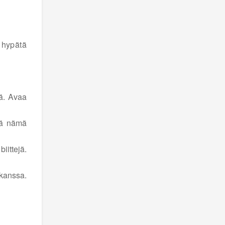
 hypätä
jä. Avaa
rää nämä
iittejä.
 kanssa.