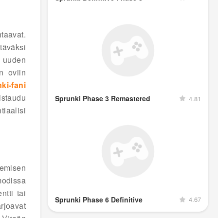
htaavat.
täväksi
n uuden
n oviin
ki-fani
istaudu
Sprunki Phase 3 Remastered
4.81
iaalisi
kemisen
modissa
tti tai
Sprunki Phase 6 Definitive
4.67
rjoavat