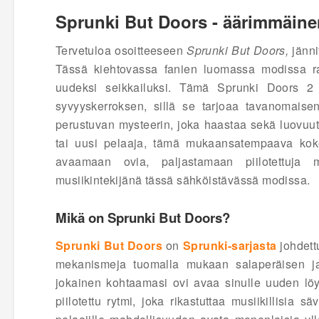
Sprunki But Doors - äärimmäine
Tervetuloa osoitteeseen
Sprunki But Doors,
jänni
Tässä kiehtovassa fanien luomassa modissa r
uudeksi seikkailuksi. Tämä Sprunki Doors 2 
syvyyskerroksen, sillä se tarjoaa tavanomaise
perustuvan mysteerin, joka haastaa sekä luovuute
tai uusi pelaaja, tämä mukaansatempaava koke
avaamaan ovia, paljastamaan piilotettuja m
musiikintekijänä tässä sähköistävässä modissa.
Mikä on Sprunki But Doors?
Sprunki But Doors
on
Sprunki-sarjasta
johdett
mekanismeja tuomalla mukaan salaperäisen ja 
jokainen kohtaamasi ovi avaa sinulle uuden löyd
piilotettu rytmi, joka rikastuttaa musiikillisia