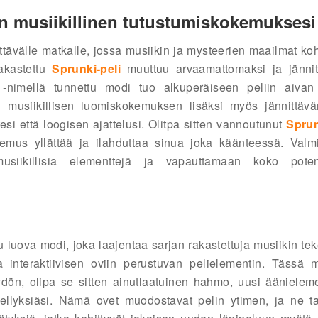
n musiikillinen tutustumiskokemuksesi
ttävälle matkalle, jossa musiikin ja mysteerien maailmat ko
akastettu
Sprunki-peli
muuttuu arvaamattomaksi ja jännit
-nimellä tunnettu modi tuo alkuperäiseen peliin aiva
n musiikillisen luomiskokemuksen lisäksi myös jännittävä
si että loogisen ajattelusi. Olitpa sitten vannoutunut
Sprun
mus yllättää ja ilahduttaa sinua joka käänteessä. Valm
usiikillisia elementtejä ja vapauttamaan koko potent
u luova modi, joka laajentaa sarjan rakastettuja musiikin te
interaktiivisen oviin perustuvan pelielementin. Tässä 
ön, olipa se sitten ainutlaatuinen hahmo, uusi äänielemen
 sävellyksiäsi. Nämä ovet muodostavat pelin ytimen, ja ne ta