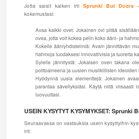
Jotta saisit kaiken irti
Sprunki But Doors 
kokemustasi:
Avaa kaikki ovet: Jokainen ovi pitää sisällää
ovea, jotta voit kokea pelin koko ääni- ja hahm
Kokeile ääniyhdistelmiä: Avain jännittävän mus
hahmoja luodaksesi innovatiivisia ja tuoreita ka
Syleile jännitystä: Jokaisen oven takana olev
polttoaineena ja uusien musiikillisten ideoiden 
Hyödynnä uusia elementtejä: Jokainen avaam
parantaa sävellyksiäsi. Käytä niitä viisaasti r
luovuuttasi.
USEIN KYSYTYT KYSYMYKSET: Sprunki B
Seuraavassa on vastauksia usein kysyttyihin ky
irti: