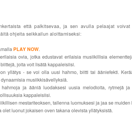
ertaista että palkitsevaa, ja sen avulla pelaajat voivat
tä ohjeita seikkailun aloittamiseksi:
aamalla
PLAY NOW
.
ilaisia ovia, jotka edustavat erilaisia musiikillisia elementte
ttejä, joita voit lisätä kappaleisiisi.
 yllätys - se voi olla uusi hahmo, biitti tai ääniefekti. Ke
ja dynaamisia musiikkisävellyksiä.
i hahmoja ja ääniä luodaksesi uusia melodioita, rytmejä ja b
llisuuksia kappaleisiisi.
iikillisen mestariteoksen, tallenna luomuksesi ja jaa se muiden
 olet luonut jokaisen oven takana olevista yllätyksistä.