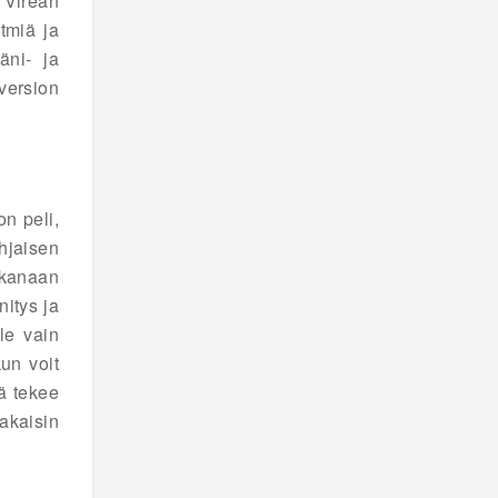
 Vireän
tmiä ja
äni- ja
 version
n peli,
ohjaisen
ukanaan
nitys ja
le vain
un voit
ä tekee
akaisin