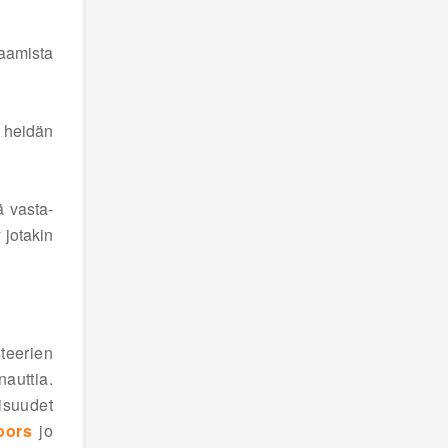
laamista
a heidän
ä vasta-
 jotakin
steerien
auttia.
isuudet
oors
jo