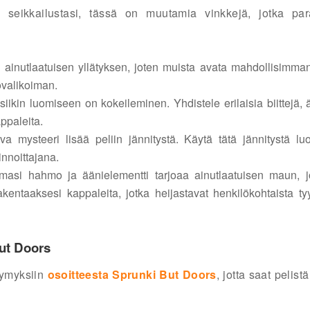
-
seikkailustasi, tässä on muutamia vinkkejä, jotka par
n ainutlaatuisen yllätyksen, joten muista avata mahdollisimm
ovalikoiman.
iikin luomiseen on kokeileminen. Yhdistele erilaisia biittejä, 
ppaleita.
a mysteeri lisää peliin jännitystä. Käytä tätä jännitystä lu
innoittajana.
asi hahmo ja äänielementti tarjoaa ainutlaatuisen maun, j
akentaaksesi kappaleita, jotka heijastavat henkilökohtaista tyy
ut Doors
symyksiin
osoitteesta Sprunki But Doors
, jotta saat pelist