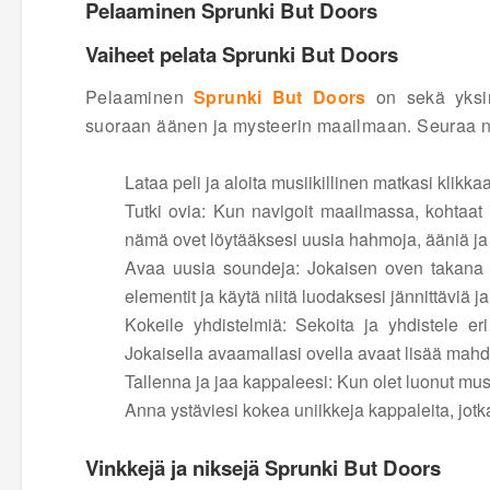
Pelaaminen Sprunki But Doors
Vaiheet pelata Sprunki But Doors
Pelaaminen
Sprunki But Doors
on sekä yksink
suoraan äänen ja mysteerin maailmaan. Seuraa näi
Lataa peli ja aloita musiikillinen matkasi klikk
Tutki ovia: Kun navigoit maailmassa, kohtaat er
nämä ovet löytääksesi uusia hahmoja, ääniä ja bii
Avaa uusia soundeja: Jokaisen oven takana on
elementit ja käytä niitä luodaksesi jännittäviä 
Kokeile yhdistelmiä: Sekoita ja yhdistele er
Jokaisella avaamallasi ovella avaat lisää mahdo
Tallenna ja jaa kappaleesi: Kun olet luonut mus
Anna ystäviesi kokea uniikkeja kappaleita, jotka
Vinkkejä ja niksejä Sprunki But Doors