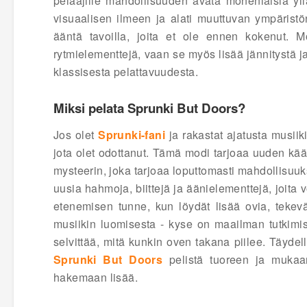
pelaajille mahdollisuuden avata monenlaisia yll
visuaalisen ilmeen ja alati muuttuvan ympärist
ääntä tavoilla, joita et ole ennen kokenut. 
rytmielementtejä, vaan se myös lisää jännitystä ja
klassisesta pelattavuudesta.
Miksi pelata Sprunki But Doors?
Jos olet
Sprunki-fani
ja rakastat ajatusta musii
jota olet odottanut. Tämä modi tarjoaa uuden kä
mysteerin, joka tarjoaa loputtomasti mahdollisuu
uusia hahmoja, biittejä ja äänielementtejä, joita v
etenemisen tunne, kun löydät lisää ovia, tekev
musiikin luomisesta - kyse on maailman tutkimis
selvittää, mitä kunkin oven takana piilee. Täyde
Sprunki But Doors
pelistä tuoreen ja mukaa
hakemaan lisää.