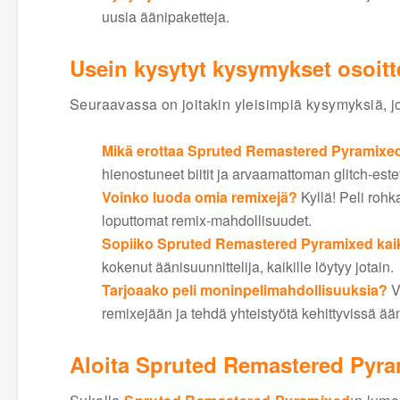
uusia äänipaketteja.
Usein kysytyt kysymykset osoit
Seuraavassa on joitakin yleisimpiä kysymyksiä, jo
Mikä erottaa Spruted Remastered Pyramixe
hienostuneet biitit ja arvaamattoman glitch-est
Voinko luoda omia remixejä?
Kyllä! Peli rohk
loputtomat remix-mahdollisuudet.
Sopiiko Spruted Remastered Pyramixed kaikil
kokenut äänisuunnittelija, kaikille löytyy jotain.
Tarjoaako peli moninpelimahdollisuuksia?
V
remixejään ja tehdä yhteistyötä kehittyvissä ää
Aloita Spruted Remastered Pyram