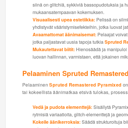
siinä on glitchiä, sykkiviä bassopudotuksia ja
mukaansatempaavan kokemuksen.
Visuaalisesti upea estetiikka:
Pelissä on silmi
yhdistyvät vääristymisefekteihin, jotka luovat 
Avaamattomat äänimaisemat:
Pelaajat voivat 
jotka paljastavat uusia tapoja tutkia
Spruted R
Mukautettavat biitit:
Hienosäädä ja manipuloi bii
luovan hallinnan, varmistaen, että jokainen mik
Pelaaminen Spruted Remastere
Pelaaminen
Spruted Remastered Pyramixed
on 
tai kokeellista äänimatkaa etsivä tulokas, prosess
Vedä ja pudota elementtejä:
Sisällytä Pyrami
rytmisiä variaatioita, glitch-elementtejä ja geomet
Kokeile äänikerroksia:
Säädä strukturoituja bii