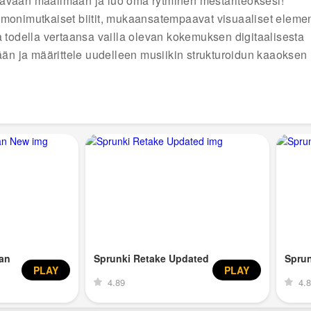
avaan maailmaan ja luo oma rytminen mestariteoksesi!
 monimutkaiset biitit, mukaansatempaavat visuaaliset element
a todella vertaansa vailla olevan kokemuksen digitaalisesta
ään ja määrittele uudelleen musiikin strukturoidun kaaoksen r
an
Sprunki Retake Updated
Spru
PLAY
PLAY
4.89
4.