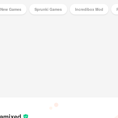
New Games
Sprunki Games
Incredibox Mod
Music Games
ramixed