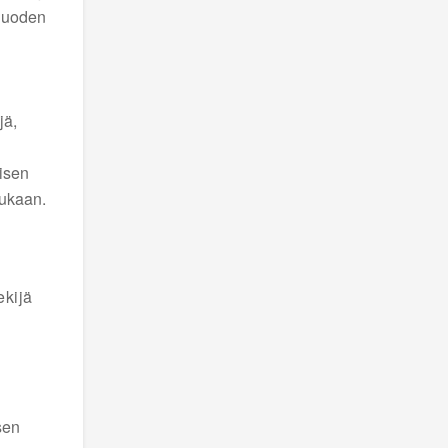
 luoden
jä,
lisen
mukaan.
ekijä
sen