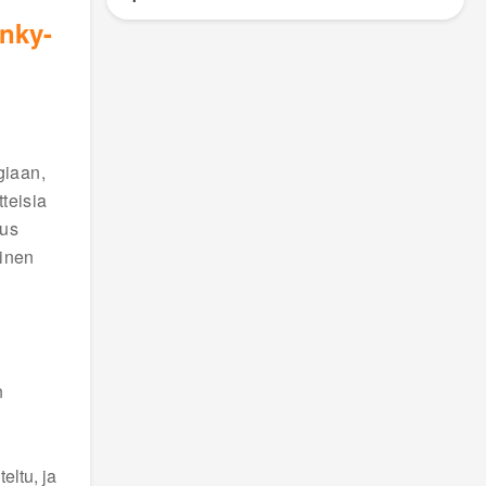
nky-
giaan,
tteisia
uus
vinen
n
eltu, ja