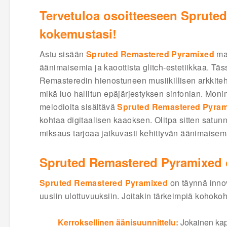
Tervetuloa osoitteeseen Sprute
kokemustasi!
Astu sisään
Spruted Remastered Pyramixed
ma
äänimaisemia ja kaoottista glitch-estetiikkaa. T
Remasteredin hienostuneen musiikillisen arkkite
mikä luo hallitun epäjärjestyksen sinfonian. Monimu
melodioita sisältävä
Spruted Remastered Pyra
kohtaa digitaalisen kaaoksen. Olitpa sitten satunn
miksaus tarjoaa jatkuvasti kehittyvän äänimaisema
Spruted Remastered Pyramixed
Spruted Remastered Pyramixed
on täynnä inno
uusiin ulottuvuuksiin. Joitakin tärkeimpiä kohoko
Kerroksellinen äänisuunnittelu:
Jokainen ka