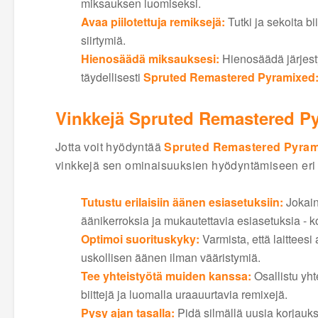
miksauksen luomiseksi.
Avaa piilotettuja remiksejä:
Tutki ja sekoita bii
siirtymiä.
Hienosäädä miksauksesi:
Hienosäädä järjesty
täydellisesti
Spruted Remastered Pyramixed
Vinkkejä Spruted Remastered Py
Jotta voit hyödyntää
Spruted Remastered Pyra
vinkkejä sen ominaisuuksien hyödyntämiseen eri ve
Tutustu erilaisiin äänen esiasetuksiin:
Jokai
äänikerroksia ja mukautettavia esiasetuksia - ko
Optimoi suorituskyky:
Varmista, että laitteesi
uskollisen äänen ilman vääristymiä.
Tee yhteistyötä muiden kanssa:
Osallistu yh
biittejä ja luomalla uraauurtavia remixejä.
Pysy ajan tasalla:
Pidä silmällä uusia korjauksi