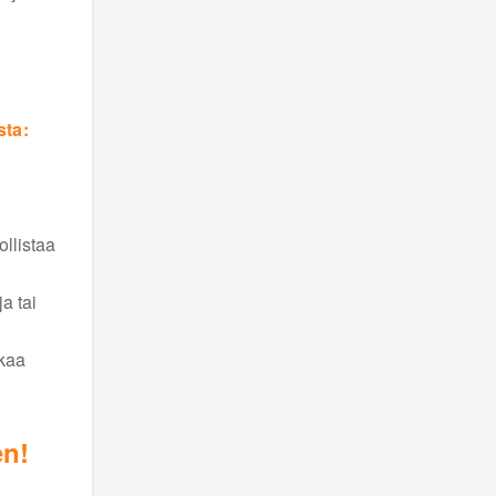
sta:
ollistaa
a tai
akaa
en!