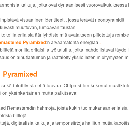
 harmonisia kaikuja, jotka ovat dynaamisesti vuorovaikutuksessa
inpistävä visuaalinen identiteetti, jossa terävät neonpyramidit
jatkuvasti muuttuvan, lumoavan taustan.
kokeilla erilaisia ääniyhdistelmiä avatakseen piilotettuja remixe
emastered Pyramixed
:n arvaamatonta energiaa
.
ttejä monilla erilaisilla työkaluilla, jotka mahdollistavat täydel
saus on ainutlaatuinen ja räätälöity yksilöllisten mieltymysten 
d Pyramixed
sekä intuitiivista että luovaa. Olitpa sitten kokenut musiikint
i on yksinkertainen mutta palkitseva:
xed Remasteredin hahmoja, joista kukin tuo mukanaan erilaisia
risia biittejä.
ttejä, digitaalisia kaikuja ja temponsiirtoja hallitun mutta kaootti