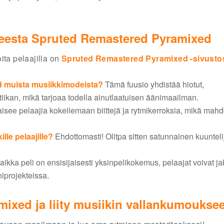
teesta Spruted Remastered Pyramixed
ita pelaajilla on
Spruted Remastered Pyramixed -sivusto
d muista musiikkimodeista?
Tämä fuusio yhdistää hiotut,
etiikan, mikä tarjoaa todella ainutlaatuisen äänimaailman.
aisee pelaajia kokeilemaan biittejä ja rytmikerroksia, mikä mahd
le pelaajille?
Ehdottomasti! Olitpa sitten satunnainen kuuntelij
aikka peli on ensisijaisesti yksinpelikokemus, pelaajat voivat j
niprojekteissa.
ixed ja liity musiikin vallankumoukse