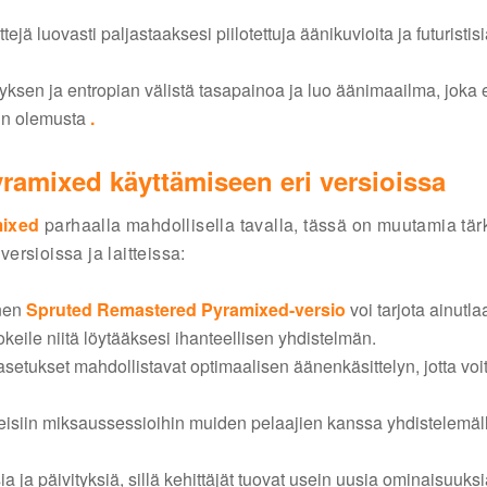
ttejä luovasti paljastaaksesi piilotettuja äänikuvioita ja futuristis
ksen ja entropian välistä tasapainoa ja luo äänimaailma, joka
:
n olemusta
.
ramixed käyttämiseen eri versioissa
mixed
parhaalla mahdollisella tavalla, tässä on muutamia tär
rsioissa ja laitteissa:
nen
Spruted Remastered Pyramixed-versio
voi tarjota ainutla
keile niitä löytääksesi ihanteellisen yhdistelmän.
 asetukset mahdollistavat optimaalisen äänenkäsittelyn, jotta voi
teisiin miksaussessioihin muiden pelaajien kanssa yhdistelemäl
a ja päivityksiä, sillä kehittäjät tuovat usein uusia ominaisuuksi