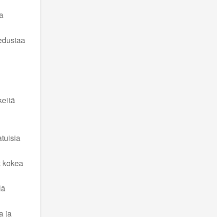
ia
 edustaa
keitä
atuisia
t kokea
lä
a ja