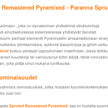
d Remastered Pyramixed - Paranna Spru
ailmaan
,
joka on dynaaminen yhdistelmä strukturoituja
ässä ainutlaatuisessa kokemuksessa yhdistyvät Spruted
htuurin parhaat elementit Pyramixedin arvaamattomaan ener
tkaisia rytmikerroksia, sykkiviä bassolinjoja ja glitch-vaiku
mixed
kutsuu pelaajat uppoutumaan maailmaan, jossa tarkk
ainen kuuntelija tai vannoutunut biitin tekijä, tämä innovatii
n, joka pitää sinut mukana tuntikausia.
 ominaisuudet
vatiivisia ominaisuuksia, jotka nostavat kuuntelukokemukse
htia ovat mm:
ppale
Spruted Remastered Pyramixed:
ssa on huolella suunnit