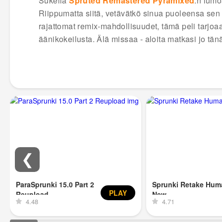
Sukella
Spruted Remastered Pyramixed
:n lumo
Riippumatta siitä, vetävätkö sinua puoleensa sen
rajattomat remix-mahdollisuudet, tämä peli tarjoa
äänikokeilusta. Älä missaa - aloita matkasi jo tän
❮
ParaSprunki 15.0 Part 2
Sprunki Retake Hum
PLAY
Reupload
New
4.48
4.71