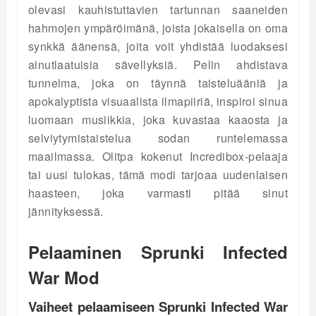
olevasi kauhistuttavien tartunnan saaneiden
hahmojen ympäröimänä, joista jokaisella on oma
synkkä äänensä, joita voit yhdistää luodaksesi
ainutlaatuisia sävellyksiä. Pelin ahdistava
tunnelma, joka on täynnä taisteluääniä ja
apokalyptista visuaalista ilmapiiriä, inspiroi sinua
luomaan musiikkia, joka kuvastaa kaaosta ja
selviytymistaistelua sodan runtelemassa
maailmassa. Olitpa kokenut Incredibox-pelaaja
tai uusi tulokas, tämä modi tarjoaa uudenlaisen
haasteen, joka varmasti pitää sinut
jännityksessä.
Pelaaminen Sprunki Infected
War Mod
Vaiheet pelaamiseen Sprunki Infected War