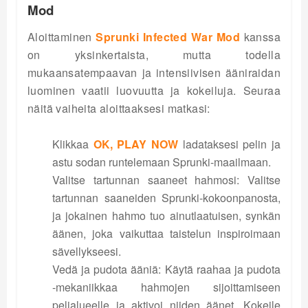
Mod
Aloittaminen
Sprunki Infected War Mod
kanssa
on yksinkertaista, mutta todella
mukaansatempaavan ja intensiivisen ääniraidan
luominen vaatii luovuutta ja kokeiluja. Seuraa
näitä vaiheita aloittaaksesi matkasi:
Klikkaa
OK, PLAY NOW
ladataksesi pelin ja
astu sodan runtelemaan Sprunki-maailmaan.
Valitse tartunnan saaneet hahmosi: Valitse
tartunnan saaneiden Sprunki-kokoonpanosta,
ja jokainen hahmo tuo ainutlaatuisen, synkän
äänen, joka vaikuttaa taistelun inspiroimaan
sävellykseesi.
Vedä ja pudota ääniä: Käytä raahaa ja pudota
-mekaniikkaa hahmojen sijoittamiseen
pelialueelle ja aktivoi niiden äänet. Kokeile