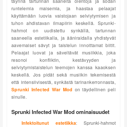
täynnä tartunnan saaneita olentoja ja sodan
runtelemia maisemia, ja haastaa pelaajat
käyttämään luovia vaistojaan selviytymisen ja
tuhon ahdistavan ilmapiirin keskellä. Sprunki-
hahmot on uudistettu synkällä, tartunnan
saaneella estetiikalla, ja ääniraidalla yhdistyvät
aavemaiset sävyt ja taistelun innoittamat biitit.
Pelaajat luovat ja säveltävät musiikkia, joka
resonoi konfliktin, kestävyyden ja
selviytymistaistelun teemojen kanssa kaaoksen
keskellä. Jos pidät sekä musiikin tekemisestä
että intensiivisestä, synkästä tarinankerronnasta,
Sprunki Infected War Mod
on täydellinen peli
sinulle.
Sprunki Infected War Mod ominaisuudet
Infektoitunut estetiikka
: Sprunki-hahmot