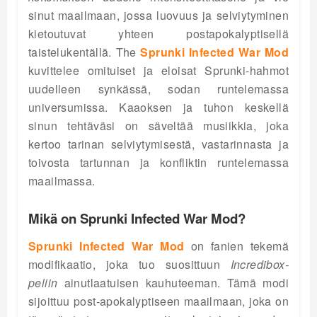
sinut maailmaan, jossa luovuus ja selviytyminen
kietoutuvat yhteen postapokalyptisellä
taistelukentällä. The
Sprunki Infected War Mod
kuvittelee omituiset ja eloisat Sprunki-hahmot
uudelleen synkässä, sodan runtelemassa
universumissa. Kaaoksen ja tuhon keskellä
sinun tehtäväsi on säveltää musiikkia, joka
kertoo tarinan selviytymisestä, vastarinnasta ja
toivosta tartunnan ja konfliktin runtelemassa
maailmassa.
Mikä on Sprunki Infected War Mod?
Sprunki Infected War Mod
on fanien tekemä
modifikaatio, joka tuo suosittuun
Incredibox-
peliin
ainutlaatuisen kauhuteeman. Tämä modi
sijoittuu post-apokalyptiseen maailmaan, joka on