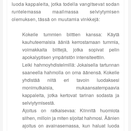
luoda kappaleita, jotka todella vangitsevat sodan
runtelemassa maailmassa selviytymisen
olemuksen, tässä on muutamia vinkkejä:
Kokeile tummien biittien kanssa: Käytä
kauhuteemaisia ääniä kerrostamaan tummia,
voimakkaita biittejä, jotka sopivat pelin
apokalyptisen ympäristön intensiteettiin.
Leiki hahmoyhdistelmillä: Jokaisella tartunnan
saaneella hahmolla on oma äänensä. Kokeile
yhdistää niitä eri tavoin luodaksesi
monimutkaisia, mukaansatempaavia
kappaleita, jotka kertovat tarinan sodasta ja
selviytymisestä.
Ajoitus on ratkaisevaa: Kiinnitä huomiota
siihen, milloin ja miten sijoitat hahmosi. Äänien
ajoitus on avainasemassa, kun haluat luoda