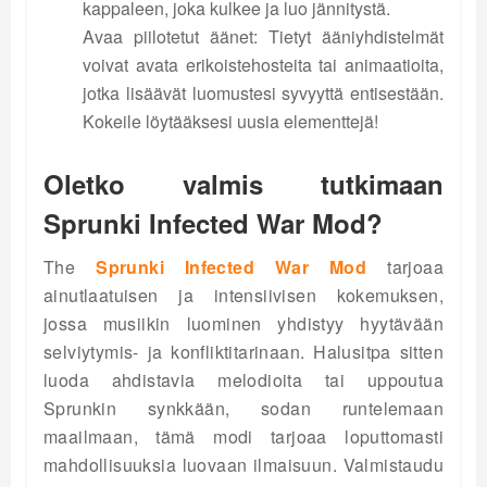
kappaleen, joka kulkee ja luo jännitystä.
Avaa piilotetut äänet: Tietyt ääniyhdistelmät
voivat avata erikoistehosteita tai animaatioita,
jotka lisäävät luomustesi syvyyttä entisestään.
Kokeile löytääksesi uusia elementtejä!
Oletko valmis tutkimaan
Sprunki Infected War Mod?
The
Sprunki Infected War Mod
tarjoaa
ainutlaatuisen ja intensiivisen kokemuksen,
jossa musiikin luominen yhdistyy hyytävään
selviytymis- ja konfliktitarinaan. Halusitpa sitten
luoda ahdistavia melodioita tai uppoutua
Sprunkin synkkään, sodan runtelemaan
maailmaan, tämä modi tarjoaa loputtomasti
mahdollisuuksia luovaan ilmaisuun. Valmistaudu