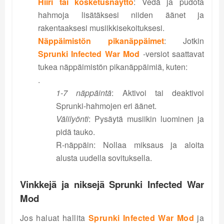
Hiiri tai kosketusnäyttö
: Vedä ja pudota
hahmoja lisätäksesi niiden äänet ja
rakentaaksesi musiikkisekoituksesi.
Näppäimistön pikanäppäimet
: Jotkin
Sprunki Infected War Mod
-versiot saattavat
tukea näppäimistön pikanäppäimiä, kuten:
.
1-7 näppäintä
: Aktivoi tai deaktivoi
Sprunki-hahmojen eri äänet.
Välilyönti
: Pysäytä musiikin luominen ja
pidä tauko.
R-näppäin: Nollaa miksaus ja aloita
alusta uudella sovituksella.
Vinkkejä ja niksejä Sprunki Infected War
Mod
Jos haluat hallita
Sprunki Infected War Mod
ja