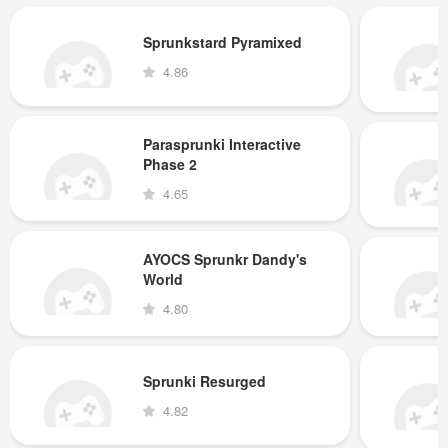
Sprunkstard Pyramixed
4.86
Parasprunki Interactive
Phase 2
4.65
AYOCS Sprunkr Dandy's
World
4.80
Sprunki Resurged
4.82