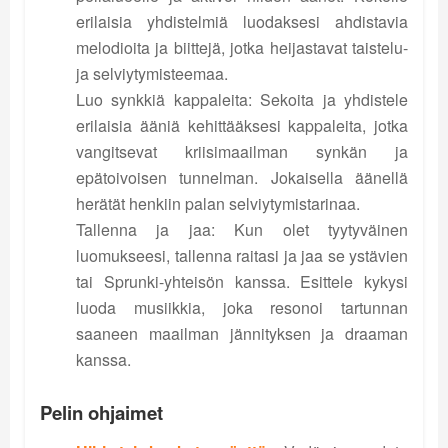
erilaisia yhdistelmiä luodaksesi ahdistavia
melodioita ja biittejä, jotka heijastavat taistelu-
ja selviytymisteemaa.
Luo synkkiä kappaleita: Sekoita ja yhdistele
erilaisia ääniä kehittääksesi kappaleita, jotka
vangitsevat kriisimaailman synkän ja
epätoivoisen tunnelman. Jokaisella äänellä
herätät henkiin palan selviytymistarinaa.
Tallenna ja jaa: Kun olet tyytyväinen
luomukseesi, tallenna raitasi ja jaa se ystävien
tai Sprunki-yhteisön kanssa. Esittele kykysi
luoda musiikkia, joka resonoi tartunnan
saaneen maailman jännityksen ja draaman
kanssa.
Pelin ohjaimet