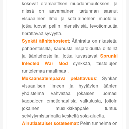
kokevat dramaattisen muodonmuutoksen, ja
niissä on aavemainen tartunnan saanut
visuaalinen ilme ja sota-aiheinen muotoilu,
jotka tuovat peliin intensiivistä, levottomuutta
herättävää syvyyttä.
Synkät äänitehosteet
: Ääniraita on rikastettu
pahaenteisillä, kauhusta inspiroiduilla biiteillä
ja äänitehosteilla, jotka kuvastavat
Sprunki
Infected War Mod
synkkää, taistelujen
runtelemaa maailmaa
.
Mukaansatempaava pelattavuus
: Synkän
visuaalisen ilmeen ja hyytävien äänien
yhdistelmä vahvistaa jokaisen luomasi
kappaleen emotionaalista vaikutusta, jolloin
jokainen musiikkikappale tuntuu
selviytymistarinalta keskellä sota-aluetta.
Ainutlaatuiset sotateemat
: Pelin tunnelma on