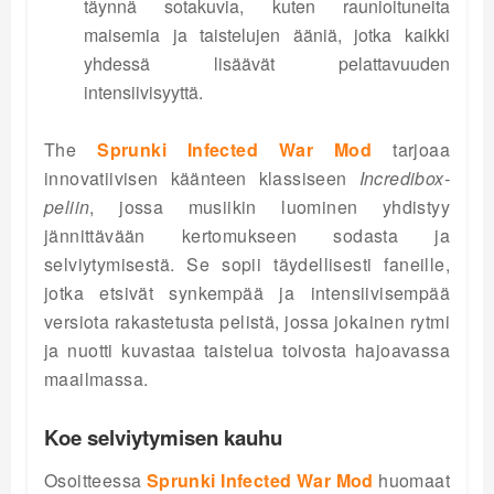
täynnä sotakuvia, kuten raunioituneita
maisemia ja taistelujen ääniä, jotka kaikki
yhdessä lisäävät pelattavuuden
intensiivisyyttä.
The
Sprunki Infected War Mod
tarjoaa
innovatiivisen käänteen klassiseen
Incredibox-
peliin
, jossa musiikin luominen yhdistyy
jännittävään kertomukseen sodasta ja
selviytymisestä. Se sopii täydellisesti faneille,
jotka etsivät synkempää ja intensiivisempää
versiota rakastetusta pelistä, jossa jokainen rytmi
ja nuotti kuvastaa taistelua toivosta hajoavassa
maailmassa.
Koe selviytymisen kauhu
Osoitteessa
Sprunki Infected War Mod
huomaat