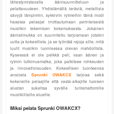
lähestymistavalla äänisuunnitteluun ja
pelattavuuteen. Yhdistämällä teräviä, metallisia
sävyjä lämpimiin, sykkiviin rytmeihin tämä modi
haastaa pelaajat irrottautumaan perinteisestä
musiikin tekemisen kokemuksesta. Jokainen
äänisilmukka on suunniteltu tarjoamaan jotakin
uutta ja kokeellista, ja se työntää rajoja sille, mitä
luulit musiikin luomisessa olevan mahdollista.
Kyseessä ei ole pelkkä peli, vaan äänen ja
rytmin tutkimusmatka, joka palkitsee rohkeuden
ja innovatiivisuuden. Kokeellisen luonteensa
ansiosta
Sprunki OWAKCX
tarjoaa sekä
kokeneille pelaajille että vasta-alkajille tuoreen
alustan sukeltaa syvälle tuntemattomille
musiikillisille alueille.
Miksi pelata Sprunki OWAKCX?