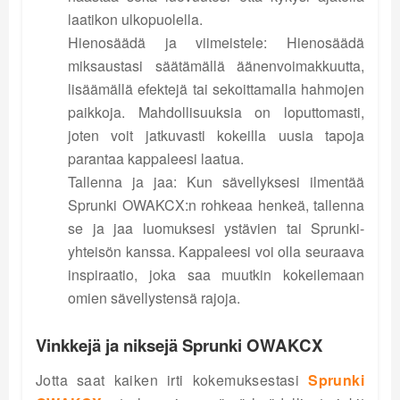
laatikon ulkopuolella.
Hienosäädä ja viimeistele: Hienosäädä
miksaustasi säätämällä äänenvoimakkuutta,
lisäämällä efektejä tai sekoittamalla hahmojen
paikkoja. Mahdollisuuksia on loputtomasti,
joten voit jatkuvasti kokeilla uusia tapoja
parantaa kappaleesi laatua.
Tallenna ja jaa: Kun sävellyksesi ilmentää
Sprunki OWAKCX:n rohkeaa henkeä, tallenna
se ja jaa luomuksesi ystävien tai Sprunki-
yhteisön kanssa. Kappaleesi voi olla seuraava
inspiraatio, joka saa muutkin kokeilemaan
omien sävellystensä rajoja.
Vinkkejä ja niksejä Sprunki OWAKCX
Jotta saat kaiken irti kokemuksestasi
Sprunki