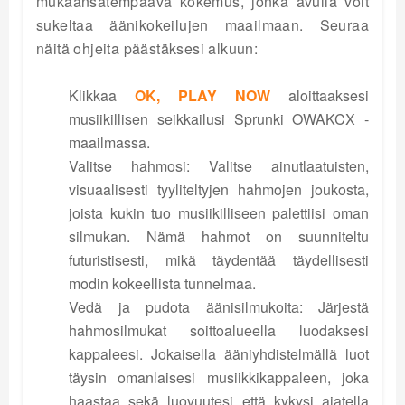
mukaansatempaava kokemus, jonka avulla voit
sukeltaa äänikokeilujen maailmaan. Seuraa
näitä ohjeita päästäksesi alkuun:
Klikkaa
OK, PLAY NOW
aloittaaksesi
musiikillisen seikkailusi Sprunki OWAKCX -
maailmassa.
Valitse hahmosi: Valitse ainutlaatuisten,
visuaalisesti tyyliteltyjen hahmojen joukosta,
joista kukin tuo musiikilliseen palettiisi oman
silmukan. Nämä hahmot on suunniteltu
futuristisesti, mikä täydentää täydellisesti
modin kokeellista tunnelmaa.
Vedä ja pudota äänisilmukoita: Järjestä
hahmosilmukat soittoalueella luodaksesi
kappaleesi. Jokaisella ääniyhdistelmällä luot
täysin omanlaisesi musiikkikappaleen, joka
haastaa sekä luovuutesi että kykysi ajatella