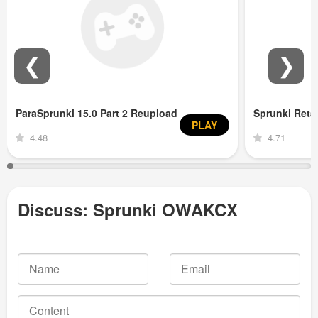
❮
❯
ParaSprunki 15.0 Part 2 Reupload
Sprunki Ret
PLAY
4.48
4.71
Discuss: Sprunki OWAKCX