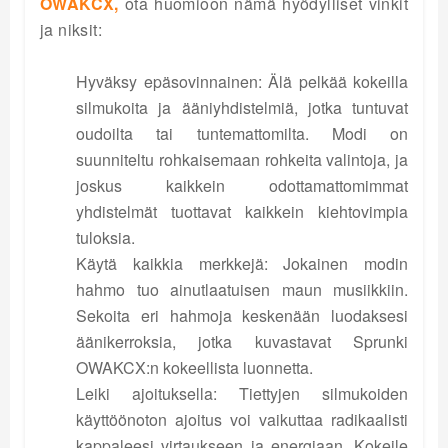
OWAKCX,
ota huomioon nämä hyödylliset vinkit
ja niksit:
Hyväksy epäsovinnainen: Älä pelkää kokeilla
silmukoita ja ääniyhdistelmiä, jotka tuntuvat
oudoilta tai tuntemattomilta. Modi on
suunniteltu rohkaisemaan rohkeita valintoja, ja
joskus kaikkein odottamattomimmat
yhdistelmät tuottavat kaikkein kiehtovimpia
tuloksia.
Käytä kaikkia merkkejä: Jokainen modin
hahmo tuo ainutlaatuisen maun musiikkiin.
Sekoita eri hahmoja keskenään luodaksesi
äänikerroksia, jotka kuvastavat Sprunki
OWAKCX:n kokeellista luonnetta.
Leiki ajoituksella: Tiettyjen silmukoiden
käyttöönoton ajoitus voi vaikuttaa radikaalisti
kappaleesi virtaukseen ja energiaan. Kokeile