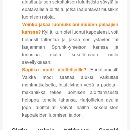
ainutlaatuisen sekoituksen futuristisia sävyjä ja
epätavallisia biittejä, jotka laajentavat musiikin
luomisen rajoja.
Voinko jakaa luomuksiani muiden pelaajien
kanssa?
Kyllä, kun olet luonut kappaleesi, voit
helposti tallentaa ja jakaa sen ystävien tai
laajemman Sprunki-yhteisön kanssa ja
innostaa muita kokeilemaan omia
sävellyksiään.
Sopiiko modi aloittelijoille?
Ehdottomasti!
Vaikka modi saattaa aluksi vaikuttaa
monimutkaiselta, intuitiivinen vedä ja pudota -
mekaniikka tekee luomisen aloittamisesta
helppoa kenelle tahansa. Harjoittelun avulla
jopa aloittelijat voivat hallita kokeellisten
kappaleiden luomisen taidon.