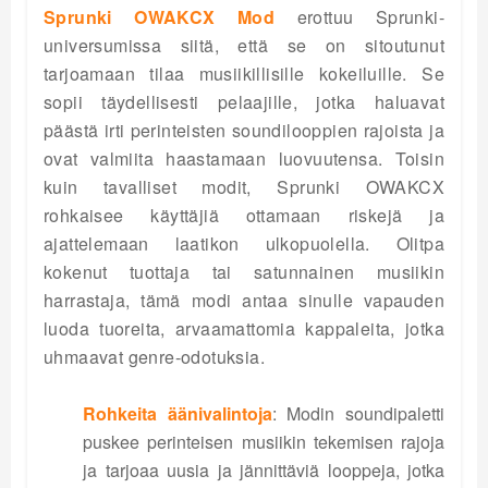
Sprunki OWAKCX Mod
erottuu Sprunki-
universumissa siitä, että se on sitoutunut
tarjoamaan tilaa musiikillisille kokeiluille. Se
sopii täydellisesti pelaajille, jotka haluavat
päästä irti perinteisten soundilooppien rajoista ja
ovat valmiita haastamaan luovuutensa. Toisin
kuin tavalliset modit, Sprunki OWAKCX
rohkaisee käyttäjiä ottamaan riskejä ja
ajattelemaan laatikon ulkopuolella. Olitpa
kokenut tuottaja tai satunnainen musiikin
harrastaja, tämä modi antaa sinulle vapauden
luoda tuoreita, arvaamattomia kappaleita, jotka
uhmaavat genre-odotuksia.
Rohkeita äänivalintoja
: Modin soundipaletti
puskee perinteisen musiikin tekemisen rajoja
ja tarjoaa uusia ja jännittäviä looppeja, jotka