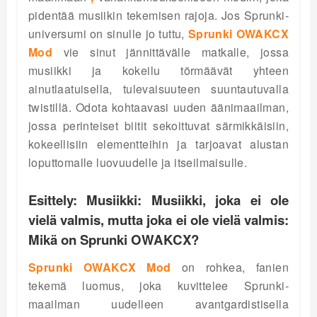
pidentää musiikin tekemisen rajoja. Jos Sprunki-
universumi on sinulle jo tuttu,
Sprunki OWAKCX
Mod
vie sinut jännittävälle matkalle, jossa
musiikki ja kokeilu törmäävät yhteen
ainutlaatuisella, tulevaisuuteen suuntautuvalla
twistillä. Odota kohtaavasi uuden äänimaailman,
jossa perinteiset biitit sekoittuvat särmikkäisiin,
kokeellisiin elementteihin ja tarjoavat alustan
loputtomalle luovuudelle ja itseilmaisulle.
Esittely: Musiikki: Musiikki, joka ei ole
vielä valmis, mutta joka ei ole vielä valmis:
Mikä on Sprunki OWAKCX?
Sprunki OWAKCX Mod
on rohkea, fanien
tekemä luomus, joka kuvittelee Sprunki-
maailman uudelleen avantgardistisella