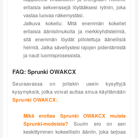
erilaisia sekvenssejä löytääksesi rytmin, joka
vastaa luovaa näkemystäsi.
Jatkuva kokeilu: Mitä enemmän kokeilet
erilaisia äänisilmukoita ja merkkiyhdistelmiä,
sitä enemmän löydät piilotettuja äänellisiä
helmiä. Jatka sävellystesi rajojen pidentämistä
ja nauti luomisprosessista.
FAQ: Sprunki OWAKCX
Seuraavassa on joitakin usein kysyttyjä
kysymyksiä, jotka voivat auttaa sinua käyttämään
Sprunki OWAKCX:
Mikä erottaa Sprunki OWAKCX muista
Sprunki-modeista?
Suurin ero on sen
keskittyminen kokeellisiin ääniin, joka tarjoaa