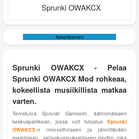
Sprunki OWAKCX
Advertisement
Sprunki OWAKCX - Pelaa
Sprunki OWAKCX Mod rohkeaa,
kokeellista musiikillista matkaa
varten.
Tervetuloa
Sprunki Gamesiin
, äärimmäiseen
keskuspaikkaan, jossa voit tutustua
Sprunki
OWAKCX:
n innovatiiviseen ja jännittävään
maailmaan
,
vallankumoukselliseen modiin, joka