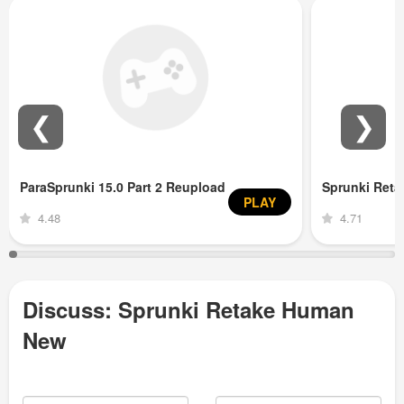
❮
❯
ParaSprunki 15.0 Part 2 Reupload
Sprunki Ret
PLAY
4.48
4.71
Discuss: Sprunki Retake Human
New