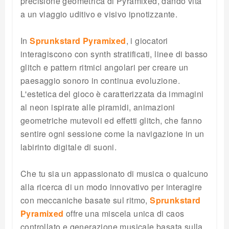
precisione geometrica di Pyramixed, dando vita
a un viaggio uditivo e visivo ipnotizzante.
In
Sprunkstard Pyramixed
, i giocatori
interagiscono con synth stratificati, linee di basso
glitch e pattern ritmici angolari per creare un
paesaggio sonoro in continua evoluzione.
L'estetica del gioco è caratterizzata da immagini
al neon ispirate alle piramidi, animazioni
geometriche mutevoli ed effetti glitch, che fanno
sentire ogni sessione come la navigazione in un
labirinto digitale di suoni.
Che tu sia un appassionato di musica o qualcuno
alla ricerca di un modo innovativo per interagire
con meccaniche basate sul ritmo,
Sprunkstard
Pyramixed
offre una miscela unica di caos
controllato e generazione musicale basata sulla