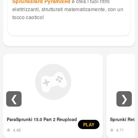
Sprunkstard Pyramixed
e crea i tuoi ritmi
elettrizzanti, strutturati matematicamente, con un
tocco caotico!
❮
❯
ParaSprunki 15.0 Part 2 Reupload
Sprunki Ret
PLAY
4.48
4.71