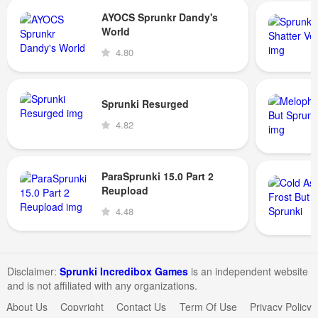
AYOCS Sprunkr Dandy's
World
4.80
Sprunki Resurged
4.82
ParaSprunki 15.0 Part 2
Reupload
4.48
Disclaimer:
Sprunki Incredibox Games
is an independent website
and is not affiliated with any organizations.
About Us
Copyright
Contact Us
Term Of Use
Privacy Policy