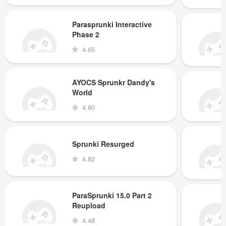
Parasprunki Interactive
Phase 2
4.65
AYOCS Sprunkr Dandy's
World
4.80
Sprunki Resurged
4.82
ParaSprunki 15.0 Part 2
Reupload
4.48