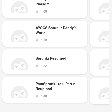
Phase 2
4.65
AYOCS Sprunkr Dandy's
World
4.80
Sprunki Resurged
4.82
ParaSprunki 15.0 Part 2
Reupload
4.48