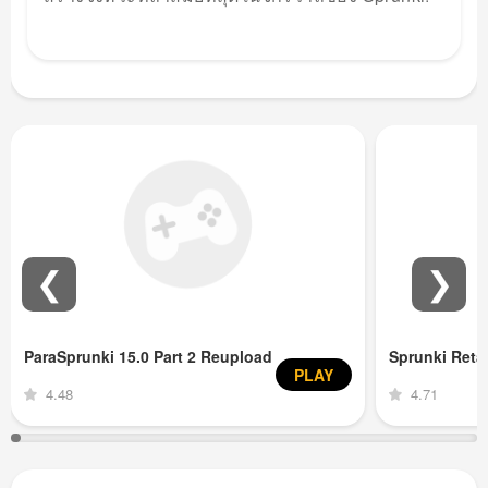
❮
❯
ParaSprunki 15.0 Part 2 Reupload
Sprunki Ret
PLAY
4.48
4.71