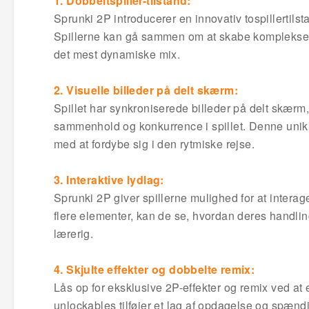
1. Dobbeltspiller-tilstand:
Sprunki 2P introducerer en innovativ tospillertil
Spillerne kan gå sammen om at skabe komplekse,
det mest dynamiske mix.
2. Visuelle billeder på delt skærm:
Spillet har synkroniserede billeder på delt skærm, 
sammenhold og konkurrence i spillet. Denne unikke
med at fordybe sig i den rytmiske rejse.
3. Interaktive lydlag:
Sprunki 2P giver spillerne mulighed for at interager
flere elementer, kan de se, hvordan deres handlin
lærerig.
4. Skjulte effekter og dobbelte remix:
Lås op for eksklusive 2P-effekter og remix ved at
unlockables tilføjer et lag af opdagelse og spændin