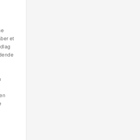
ne
ber et
ydlag
ndende
n
den
e