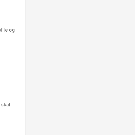
tile og
 skal