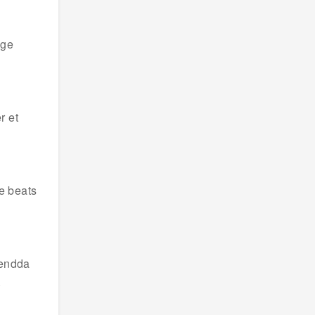
gge
r et
e beats
 endda
.