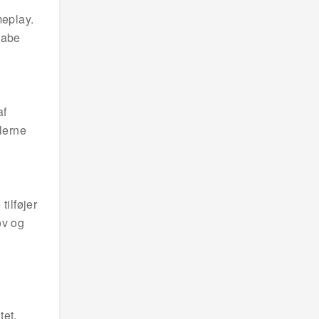
meplay.
kabe
af
lerne
tilføjer
ov og
tet.