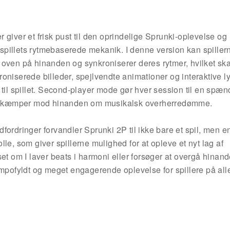
giver et frisk pust til den oprindelige Sprunki-oplevelse og
r spillets rytmebaserede mekanik. I denne version kan spiller
 oven på hinanden og synkroniserer deres rytmer, hvilket ska
oniserede billeder, spejlvendte animationer og interaktive l
 til spillet. Second-player mode gør hver session til en spæ
ller kæmper mod hinanden om musikalsk overherredømme.
fordringer forvandler Sprunki 2P til ikke bare et spil, men e
rolle, som giver spillerne mulighed for at opleve et nyt lag af
et om I laver beats i harmoni eller forsøger at overgå hinan
empofyldt og meget engagerende oplevelse for spillere på all