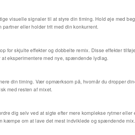
ge visuelle signaler til at styre din timing. Hold øje med be
 partner eller holder trit med din konkurrent.
p for skjulte effekter og dobbelte remix. Disse effekter tilføje
for at eksperimentere med nye, spændende lydlag.
tionere din timing. Vær opmærksom på, hvornår du dropper din
nisk med resten af mixet.
ordre dig selv ved at sigte efter mere komplekse rytmer eller
kan kæmpe om at lave det mest indviklede og spændende mix