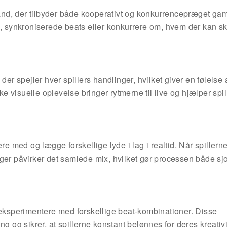
stand, der tilbyder både kooperativt og konkurrencepræget ga
 synkroniserede beats eller konkurrere om, hvem der kan s
der spejler hver spillers handlinger, hvilket giver en følelse 
 visuelle oplevelse bringer rytmerne til live og hjælper spil
e med og lægge forskellige lyde i lag i realtid. Når spillerne 
ger påvirker det samlede mix, hvilket gør processen både sj
 eksperimentere med forskellige beat-kombinationer. Disse
g og sikrer, at spillerne konstant belønnes for deres kreativi