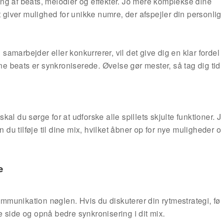
ng af beats, melodier og effekter. Jo mere komplekse dine
 giver mulighed for unikke numre, der afspejler din personlige
marbejder eller konkurrerer, vil det give dig en klar fordel
beats er synkroniserede. Øvelse gør mester, så tag dig tid t
 skal du sørge for at udforske alle spillets skjulte funktioner.
 du tilføje til dine mix, hvilket åbner op for nye muligheder o
e
kommunikation nøglen. Hvis du diskuterer din rytmestrategi, fø
 side og opnå bedre synkronisering i dit mix.