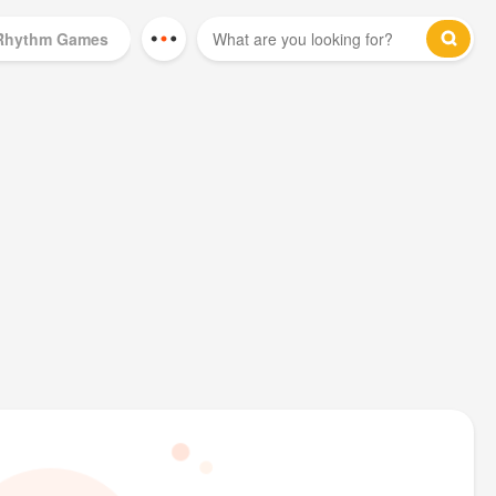
Rhythm Games
Mod Games