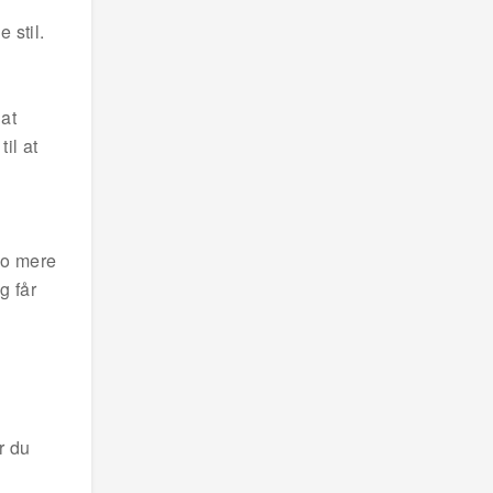
 stil.
 at
il at
 Jo mere
g får
r du