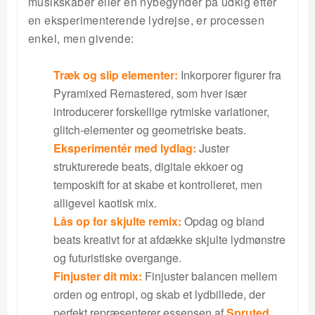
musikskaber eller en nybegynder på udkig efter
en eksperimenterende lydrejse, er processen
enkel, men givende:
Træk og slip elementer:
Inkorporer figurer fra
Pyramixed Remastered, som hver især
introducerer forskellige rytmiske variationer,
glitch-elementer og geometriske beats.
Eksperimentér med lydlag:
Juster
strukturerede beats, digitale ekkoer og
temposkift for at skabe et kontrolleret, men
alligevel kaotisk mix.
Lås op for skjulte remix:
Opdag og bland
beats kreativt for at afdække skjulte lydmønstre
og futuristiske overgange.
Finjuster dit mix:
Finjuster balancen mellem
orden og entropi, og skab et lydbillede, der
perfekt repræsenterer essensen af
Spruted