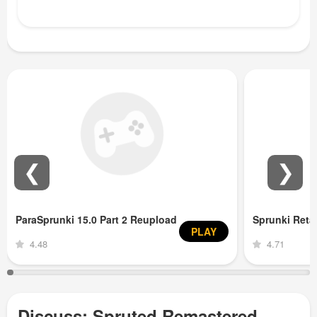
❮
❯
ParaSprunki 15.0 Part 2 Reupload
Sprunki Ret
PLAY
4.48
4.71
Discuss: Spruted Remastered