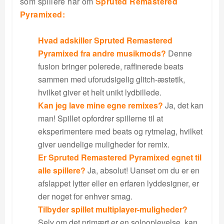
som spillere har om
Spruted Remastered
Pyramixed:
Hvad adskiller Spruted Remastered
Pyramixed fra andre musikmods?
Denne
fusion bringer polerede, raffinerede beats
sammen med uforudsigelig glitch-æstetik,
hvilket giver et helt unikt lydbillede.
Kan jeg lave mine egne remixes?
Ja, det kan
man! Spillet opfordrer spillerne til at
eksperimentere med beats og rytmelag, hvilket
giver uendelige muligheder for remix.
Er Spruted Remastered Pyramixed egnet til
alle spillere?
Ja, absolut! Uanset om du er en
afslappet lytter eller en erfaren lyddesigner, er
der noget for enhver smag.
Tilbyder spillet multiplayer-muligheder?
Selv om det primært er en solooplevelse, kan