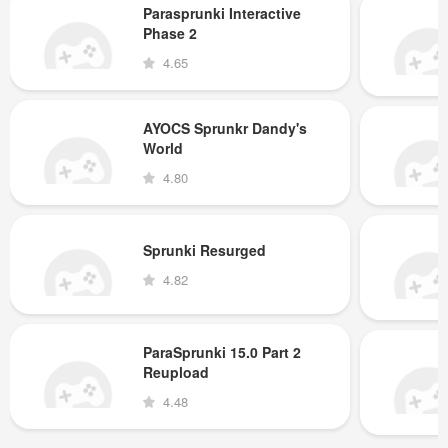
Parasprunki Interactive
Phase 2
4.65
AYOCS Sprunkr Dandy's
World
4.80
Sprunki Resurged
4.82
ParaSprunki 15.0 Part 2
Reupload
4.48