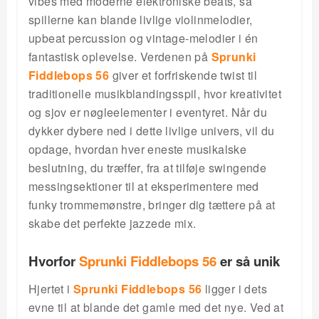
vibes med moderne elektroniske beats, så
spillerne kan blande livlige violinmelodier,
upbeat percussion og vintage-melodier i én
fantastisk oplevelse. Verdenen på
Sprunki
Fiddlebops 56
giver et forfriskende twist til
traditionelle musikblandingsspil, hvor kreativitet
og sjov er nøgleelementer i eventyret. Når du
dykker dybere ned i dette livlige univers, vil du
opdage, hvordan hver eneste musikalske
beslutning, du træffer, fra at tilføje swingende
messingsektioner til at eksperimentere med
funky trommemønstre, bringer dig tættere på at
skabe det perfekte jazzede mix.
Hvorfor
Sprunki Fiddlebops 56
er så unik
Hjertet i
Sprunki Fiddlebops 56
ligger i dets
evne til at blande det gamle med det nye. Ved at