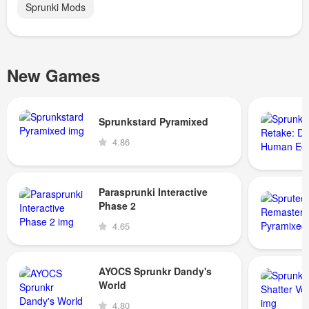
Sprunki Mods
New Games
Sprunkstard Pyramixed
4.86
Parasprunki Interactive
Phase 2
4.65
AYOCS Sprunkr Dandy's
World
4.80