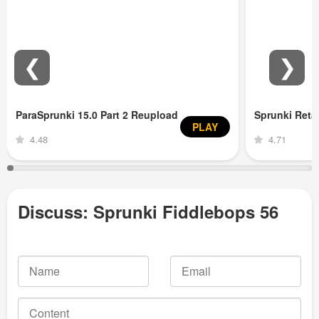
❮
❯
ParaSprunki 15.0 Part 2 Reupload
Sprunki Ret
PLAY
4.48
4.71
Discuss: Sprunki Fiddlebops 56