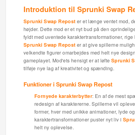
Introduktion til Sprunki Swap R
Sprunki Swap Repost
er et længe ventet mod, d
højder. Dette mod er et nyt bud på den oprindelig
fyldt med uventede karaktertransformationer, rige
Sprunki Swap Repost
er at give spillerne mulig
velkendte figurer omarbejdes med helt nye designs, 
gameplayet. Mod'ets hensigt er at løfte
Sprunki 
tilføje nye lag af kreativitet og spænding.
Funktioner i Sprunki Swap Repost
Fornyede karakterbytter
: En af de mest sp
redesign af karaktererne. Spillerne vil oplev
former, hver med unikke animationer, lyde og bil
karaktertransformationer puster nyt liv i
Spru
helt ny oplevelse.