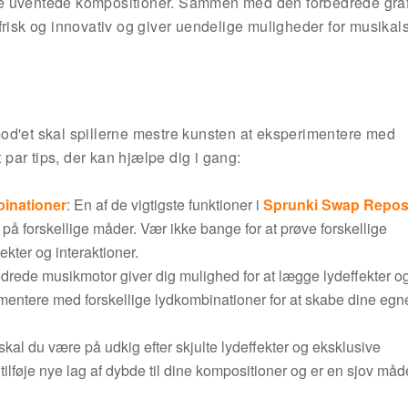
be uventede kompositioner. Sammen med den forbedrede graf
frisk og innovativ og giver uendelige muligheder for musikal
d'et skal spillerne mestre kunsten at eksperimentere med
t par tips, der kan hjælpe dig i gang:
binationer
: En af de vigtigste funktioner i
Sprunki Swap Repos
på forskellige måder. Vær ikke bange for at prøve forskellige
kter og interaktioner.
edrede musikmotor giver dig mulighed for at lægge lydeffekter o
erimentere med forskellige lydkombinationer for at skabe dine egn
, skal du være på udkig efter skjulte lydeffekter og eksklusive
ilføje nye lag af dybde til dine kompositioner og er en sjov måde