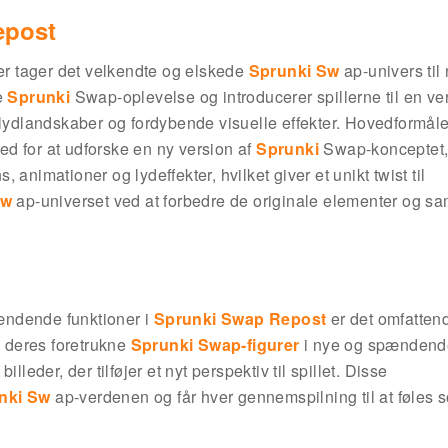
epost
er tager det velkendte og elskede
Sprunki Sw
ap-univers til
e
Sprunki
Swap-oplevelse og introducerer spillerne til en ve
 lydlandskaber og fordybende visuelle effekter. Hovedformål
hed for at udforske en ny version af
Sprunki
Swap-konceptet,
animationer og lydeffekter, hvilket giver et unikt twist til
Sw
ap-universet ved at forbedre de originale elementer og sa
ændende funktioner i
Sprunki Swap Repost
er det omfatten
e deres foretrukne
Sprunki Swap-figurer
i nye og spændend
leder, der tilføjer et nyt perspektiv til spillet. Disse
nki Sw
ap-verdenen og får hver gennemspilning til at føles 