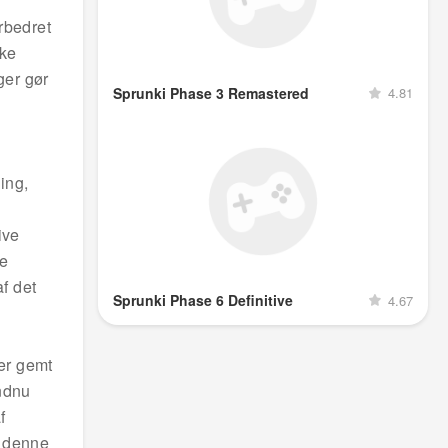
rbedret
ske
ger gør
Sprunki Phase 3 Remastered
4.81
ing,
ive
re
f det
Sprunki Phase 6 Definitive
4.67
er gemt
endnu
f
r denne