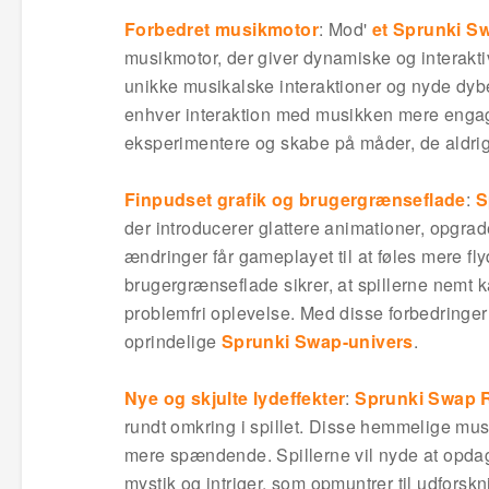
Forbedret musikmotor
: Mod'
et Sprunki S
musikmotor, der giver dynamiske og interakti
unikke musikalske interaktioner og nyde dyber
enhver interaktion med musikken mere engage
eksperimentere og skabe på måder, de aldrig
Finpudset grafik og brugergrænseflade
:
S
der introducerer glattere animationer, opgr
ændringer får gameplayet til at føles mere f
brugergrænseflade sikrer, at spillerne nemt ka
problemfri oplevelse. Med disse forbedringer 
oprindelige
Sprunki Swap-univers
.
Nye og skjulte lydeffekter
:
Sprunki Swap 
rundt omkring i spillet. Disse hemmelige mu
mere spændende. Spillerne vil nyde at opdage 
mystik og intriger, som opmuntrer til udforsk