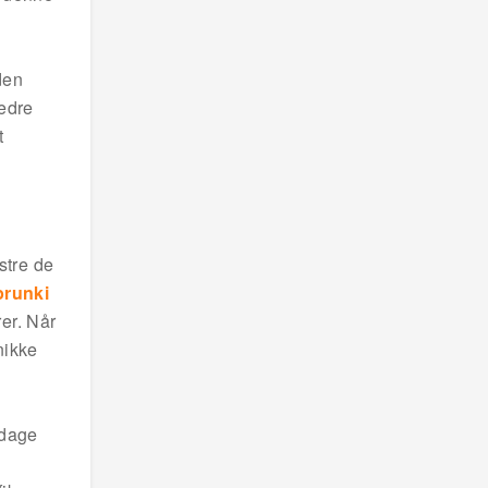
den
bedre
t
stre de
prunki
rer. Når
nikke
pdage