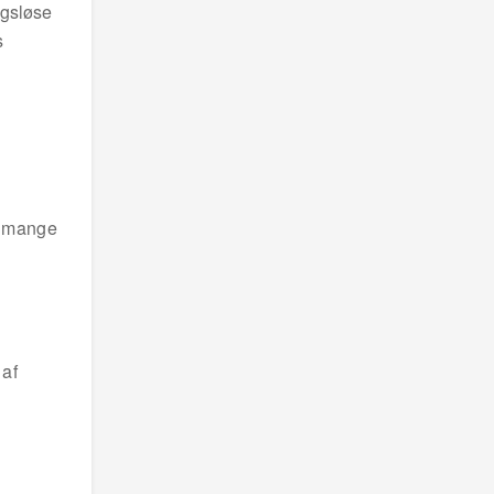
ngsløse
s
e mange
 af