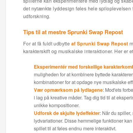
spillerne kan eksperimentere med lydlag og ska
det nytænkte lyddesign føles hele spiloplevelsen 
udforskning.
Tips til at mestre Sprunki Swap Repost
For at få fuldt udbytte
af Sprunki Swap Repost
mo
karakterskift og musikalske interaktioner. Her er e
Eksperimentér med forskellige karakterkom
muligheden for at kombinere byttede karakterer 
kombinationer for at opdage nye musikalske effe
Vær opmærksom på lydlagene
: Mod'ets forb
i lag på kreative måder. Tag dig tid til at eksp
unikke kompositioner.
Udforsk de skjulte lydeffekter
: Når du spiller
lydvariationer. Disse hemmelige funktioner kan t
spillet til at føles endnu mere interaktivt.