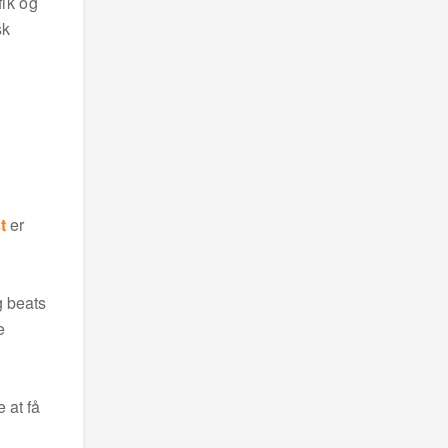
ik og
sk
t
er
g beats
e
 at få