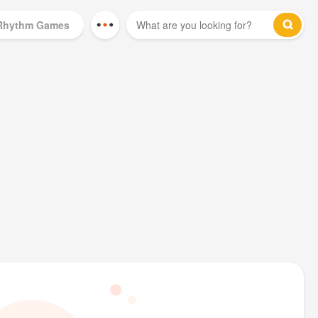
Rhythm Games
Mod Games