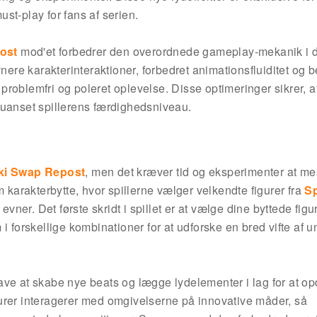
must-play for fans af serien.
ost
mod'et forbedrer den overordnede gameplay-mekanik i 
nere karakterinteraktioner, forbedret animationsfluiditet og 
roblemfri og poleret oplevelse. Disse optimeringer sikrer, a
 uanset spillerens færdighedsniveau.
ki Swap Repost
, men det kræver tid og eksperimenter at me
m karakterbytte, hvor spillerne vælger velkendte figurer fra
S
vner. Det første skridt i spillet er at vælge dine byttede figu
i forskellige kombinationer for at udforske en bred vifte af u
ave at skabe nye beats og lægge lydelementer i lag for at o
urer interagerer med omgivelserne på innovative måder, så