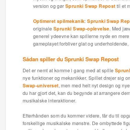
version og gør
Sprunki Swap Repost
til et 
Optimeret spilmekanik
:
Sprunki Swap Rep
originale
Sprunki Swap-oplevelse
. Med jæv
generel ydeevne kan spillerne nyde en mere p
gameplayet forbliver glat og underholdende,
Sådan spiller du Sprunki Swap Repost
Det er nemt at komme i gang med at spille
Sprun
nye funktioner og mekanikker. Spillet drejer sig o
Swap-universet
, men med helt nyt design og nye e
du har gjort det, kan du begynde at arrangere dem 
musikalske interaktioner.
Efterhånden som du kommer videre, får du til opg
forskellige musikalske mønstre. De ombyttede fig