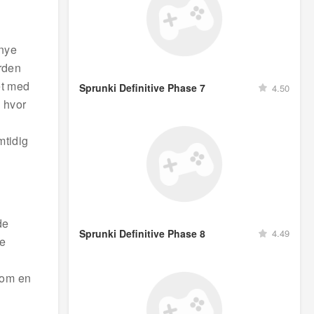
 nye
rden
et med
Sprunki Definitive Phase 7
4.50
 hvor
mtidig
de
Sprunki Definitive Phase 8
4.49
e
som en