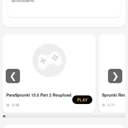
atmosfære.
❮
❯
ParaSprunki 15.0 Part 2 Reupload
Sprunki Ret
PLAY
4.48
4.71