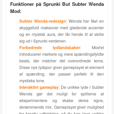
Funktioner på Sprunki But Subter Wenda
Mod:
Subter Wenda-redesign
: Wenda har fået en
skyggefuld makeover med glødende accenter
og en mystisk aura, der får hende til at skille
sig ud i Sprunki-verdenen.
Forbedrede lydlandskaber
: Mod'et
introducerer mørkere og mere spændingsfyldte
beats, der matcher det overordnede tema.
Disse nye lydspor giver gameplayet et element
af spænding, der passer perfekt til den
mystiske tone.
Interaktivt gameplay
: De unikke lyde i Subter
Wenda gør det muligt for spillerne at
eksperimentere og skabe deres egne,
skræmmende mix. Gameplayet giver mulighed
for kreativ udfoldelse, så du kan lave unikke