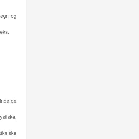
 tegn og
.eks.
finde de
ystiske,
sikalske