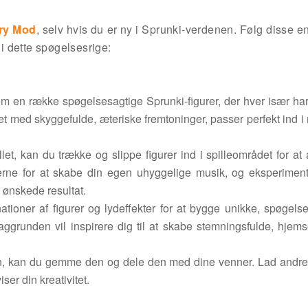
ry Mod
, selv hvis du er ny i Sprunki-verdenen. Følg disse en
 dette spøgelsesrige:
m en række spøgelsesagtige Sprunki-figurer, der hver især ha
et med skyggefulde, æteriske fremtoninger, passer perfekt ind i
et, kan du trække og slippe figurer ind i spilleområdet for at 
erne for at skabe din egen uhyggelige musik, og eksperimen
t ønskede resultat.
tioner af figurer og lydeffekter for at bygge unikke, spøgels
grunden vil inspirere dig til at skabe stemningsfulde, hjem
ion, kan du gemme den og dele den med dine venner. Lad andr
er din kreativitet.