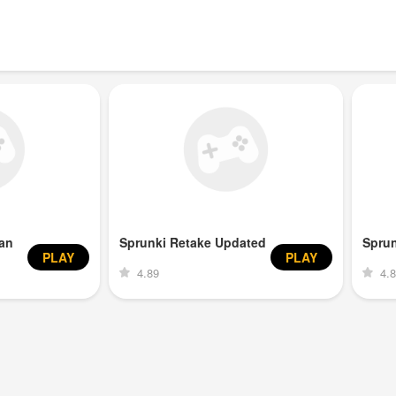
an
Sprunki Retake Updated
Spru
PLAY
PLAY
4.89
4.