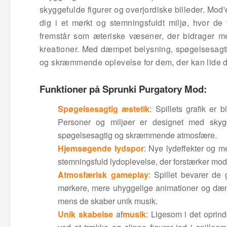
skyggefulde figurer og overjordiske billeder. Mod'
dig i et mørkt og stemningsfuldt miljø, hvor de
fremstår som æteriske væsener, der bidrager m
kreationer. Med dæmpet belysning, spøgelsesagt
og skræmmende oplevelse for dem, der kan lide de
Funktioner på Sprunki Purgatory Mod:
Spøgelsesagtig æstetik
: Spillets grafik er 
Personer og miljøer er designet med skygg
spøgelsesagtig og skræmmende atmosfære.
Hjemsøgende lydspor
: Nye lydeffekter og m
stemningsfuld lydoplevelse, der forstærker mo
Atmosfærisk gameplay
: Spillet bevarer d
mørkere, mere uhyggelige animationer og dæmp
mens de skaber unik musik.
Unik skabelse
af
musik
: Ligesom i det oprin