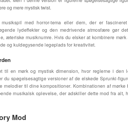
mrådet. Men i denne version er figurerne spøgelsesagtige fig
re og mere mystisk twist.
 musikspil med horror-tema eller dem, der er fascineret
søgende lydeffekter og den medrivende atmosfære gør det 
de, æteriske musiknumre. Hvis du elsker at kombinere mørk 
e og kuldegysende legeplads for kreativitet.
erden
et til en mørk og mystisk dimension, hvor reglerne i den 
r du spøgelsesagtige versioner af de elskede Sprunki-figur
e melodier til dine kompositioner. Kombinationen af mørke b
bende musikalsk oplevelse, der adskiller dette mod fra alt, 
tory Mod