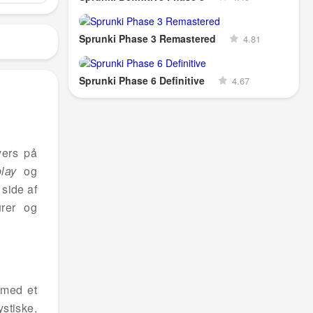
Sprunki Phase 3 Remastered
4.81
Sprunki Phase 6 Definitive
4.67
vers på
lay
og
 side af
urer og
 med et
stiske,