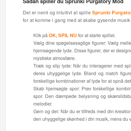
Sådan spiller du Sprunki Purgatory Mod
Det er nemt og intuitivt at spille
Sprunki Purgato
for at komme i gang med at skabe gysende musik i
Klik på
OK, SPIL NU
for at starte spillet.
Vælg dine spøgelsesagtige figurer: Vælg melle
hjemsøgende lyde. Disse figurer, der er design
mystiske atmosfære.
Træk og slip lyde: Når du interagerer med spill
deres uhyggelige lyde. Bland og match figur
forskellige kombinationer af lyde for at opnå de
Skab hjemsøgte spor: Prøv forskellige kombina
spor. Den dæmpede belysning og skærsildsbag
melodier.
Gem og del: Når du er tilfreds med din kreat
den uhyggelige skønhed i din musik, mens du vis