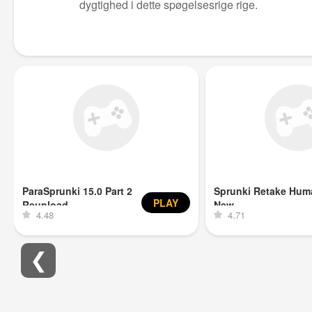
dygtighed i dette spøgelsesrige rige.
ParaSprunki 15.0 Part 2
Sprunki Retake Hum
PLAY
Reupload
New
4.48
4.71
❮