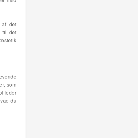
urer med
 af det
til det
æstetik
levende
er, som
illeder
hvad du