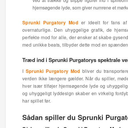
ved at trække og slippe figurer ind i spilleo
hjemsøgende lyde, som giver numrene et mørke
Sprunki Purgatory Mod
er ideelt for fans af
overnaturlige. Den uhyggelige grafik, de hjem
perfekte mod for alle, der ønsker at skabe gysen
med unikke beats, tilbyder dette mod en spændend
Træd ind i Sprunki Purgatorys spektrale v
I
Sprunki Purgatory Mod
bliver du transporter
verden ikke længere gælder. Når du spiller, møde
hver især tilføjer hjemsøgende lyde og uhyggelig
og uhyggeligt lyddesign skaber en virkelig fordy
har spillet før.
Sådan spiller du Sprunki Purga