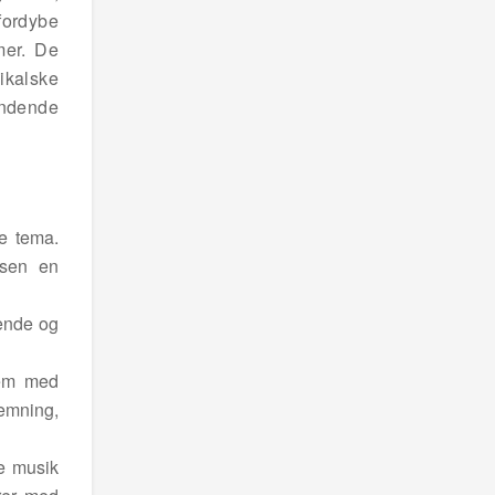
 fordybe
mer. De
ikalske
ændende
ge tema.
lsen en
gende og
dem med
emning,
e musik