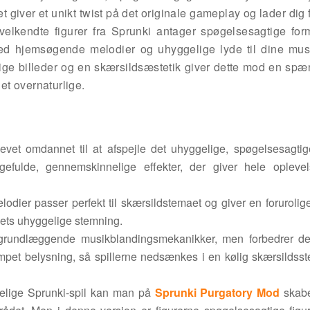
et giver et unikt twist på det originale gameplay og lader dig
 velkendte figurer fra Sprunki antager spøgelsesagtige for
ed hjemsøgende melodier og uhyggelige lyde til dine mus
ige billeder og en skærsildsæstetik giver dette mod en sp
t overnaturlige.
blevet omdannet til at afspejle det uhyggelige, spøgelsesagti
efulde, gennemskinnelige effekter, der giver hele opleve
elodier passer perfekt til skærsildstemaet og giver en foruroli
dets uhyggelige stemning.
e grundlæggende musikblandingsmekanikker, men forbedrer 
et belysning, så spillerne nedsænkes i en kølig skærsildsst
delige Sprunki-spil kan man på
Sprunki Purgatory Mod
skab