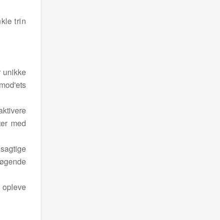
kle trin
r unikke
 mod'ets
aktivere
ter med
esagtige
søgende
e opleve