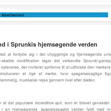
Advertisement
nd i Sprunkis hjemsøgende verden
 sted at fordybe sig i det uhyggelige og hjemsøgende uni
skabte modifikation tager det velkendte
Sprunki-gamep
 oplevelse, der inviterer spillerne til at udforske den mørkere
troducerer et rige af mørke, hvor spøgelsesagtige fig
lemmelig, musikalsk rejse gennem livet efter døden.
on af det populære
Incredibox-spil
, som er blevet genskabt
d i en hjemsøgende, spøgelsesagtig verden fyldt med my