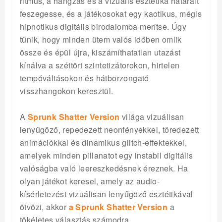
ritmus, a hangzás és a vizuális esztétika határait
feszegesse, és a játékosokat egy kaotikus, mégis
hipnotikus digitális birodalomba merítse. Úgy
tűnik, hogy minden ütem valós időben omlik
össze és épül újra, kiszámíthatatlan utazást
kínálva a széttört szintetizátorokon, hirtelen
tempóváltásokon és hátborzongató
visszhangokon keresztül.
A
Sprunk Shatter Version
világa vizuálisan
lenyűgöző, repedezett neonfényekkel, töredezett
animációkkal és dinamikus glitch-effektekkel,
amelyek minden pillanatot egy instabil digitális
valóságba való leereszkedésnek éreznek. Ha
olyan játékot keresel, amely az audio-
kísérletezést vizuálisan lenyűgöző esztétikával
ötvözi, akkor
a Sprunk Shatter Version
a
tökéletes választás számodra.