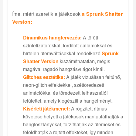
Íme, miért szeretik a játékosok
a Sprunk Shatter
Version:
Dinamikus hangtervezés:
A törött
szintetizátorokkal, fordított dallamokkal és
hirtelen ütemváltásokkal rendelkező
Sprunk
Shatter Version
kiszámíthatatlan, mégis
magával ragadó hangzásvilágot kínál.
Glitches esztétika:
A játék vizuálisan feltűnő,
neon-glitch effektekkel, széttöredezett
animációkkal és töredezett felhasználói
felülettel, amely kiegészíti a hangélményt.
Kísérleti játékmenet:
A rögzített ritmus
követése helyett a játékosok manipulálhatják a
hangfoszlányokat, torzíthatják az ütemeket és
feloldhatják a rejtett effekteket, így minden