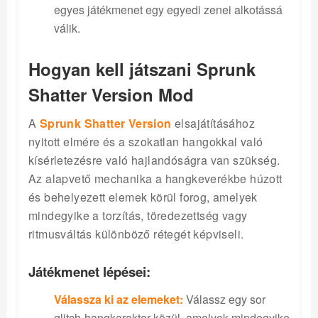
egyes játékmenet egy egyedi zenei alkotássá
válik.
Hogyan kell játszani Sprunk
Shatter Version Mod
A
Sprunk Shatter Version
elsajátításához
nyitott elmére és a szokatlan hangokkal való
kísérletezésre való hajlandóságra van szükség.
Az alapvető mechanika a hangkeverékbe húzott
és behelyezett elemek körül forog, amelyek
mindegyike a torzítás, töredezettség vagy
ritmusváltás különböző rétegét képviseli.
Játékmenet lépései:
Válassza ki az elemeket:
Válassz egy sor
glitch-hangkarakter közül, amelyek mindegyike