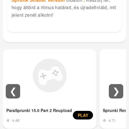
hogy áttörd a ritmus határait, és újradefiniáld, mit
jelent zenét alkotni!
❮
❯
ParaSprunki 15.0 Part 2 Reupload
Sprunki Ret
PLAY
4.48
4.71