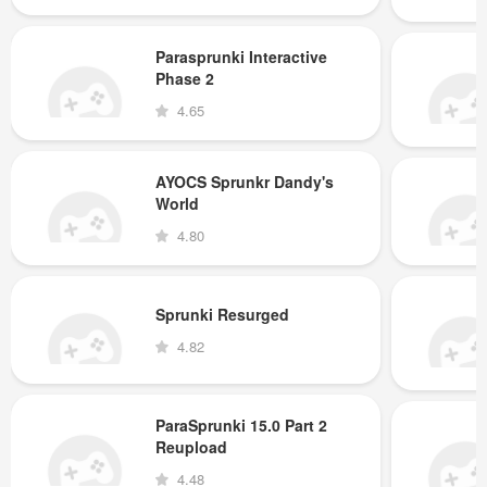
Parasprunki Interactive
Phase 2
4.65
AYOCS Sprunkr Dandy's
World
4.80
Sprunki Resurged
4.82
ParaSprunki 15.0 Part 2
Reupload
4.48