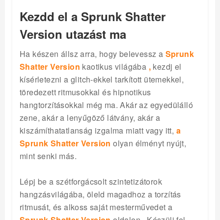
Kezdd el a Sprunk Shatter
Version utazást ma
Ha készen állsz arra, hogy belevessz a
Sprunk
Shatter Version
kaotikus világába
,
kezdj el
kísérletezni a glitch-ekkel tarkított ütemekkel,
töredezett ritmusokkal és hipnotikus
hangtorzításokkal még ma. Akár az egyedülálló
zene, akár a lenyűgöző látvány, akár a
kiszámíthatatlanság izgalma miatt vagy itt,
a
Sprunk Shatter Version
olyan élményt nyújt,
mint senki más.
Lépj be a szétforgácsolt szintetizátorok
hangzásvilágába, öleld magadhoz a torzítás
ritmusát, és alkoss saját mesterművedet a
Sprunk Shatter Version
oldalon
.
Készülj fel,