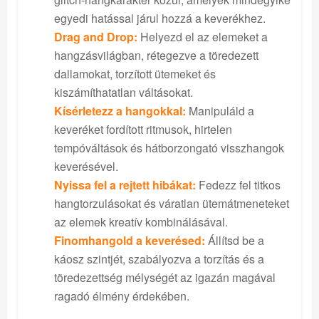
egyedi hatással járul hozzá a keverékhez.
Drag and Drop:
Helyezd el az elemeket a
hangzásvilágban, rétegezve a töredezett
dallamokat, torzított ütemeket és
kiszámíthatatlan váltásokat.
Kísérletezz a hangokkal:
Manipuláld a
keveréket fordított ritmusok, hirtelen
tempóváltások és hátborzongató visszhangok
keverésével.
Nyissa fel a rejtett hibákat:
Fedezz fel titkos
hangtorzulásokat és váratlan ütemátmeneteket
az elemek kreatív kombinálásával.
Finomhangold a keverésed:
Állítsd be a
káosz szintjét, szabályozva a torzítás és a
töredezettség mélységét az igazán magával
ragadó élmény érdekében.