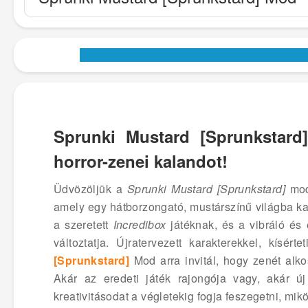
Sprunki Mustard [Sprunkstard
horror-zenei kalandot!
Üdvözöljük a
Sprunki Mustard [Sprunkstard]
mod
amely egy hátborzongató, mustárszínű világba kal
a szeretett
Incredibox
játéknak, és a vibráló és
változtatja. Újratervezett karakterekkel, kísér
[Sprunkstard]
Mod arra invitál, hogy zenét alko
Akár az eredeti játék rajongója vagy, akár
kreativitásodat a végletekig fogja feszegetni, mi