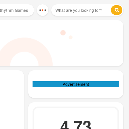
Rhythm Games
Mod Games
Advertisement
4.73