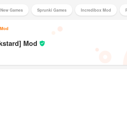
New Games
Sprunki Games
Incredibox Mod
] Mod
Music Games
kstard] Mod
d