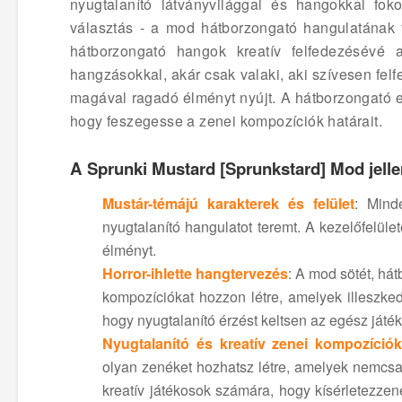
nyugtalanító látványvilággal és hangokkal fo
választás - a mod hátborzongató hangulatának fe
hátborzongató hangok kreatív felfedezésévé a
hangzásokkal, akár csak valaki, aki szívesen fel
magával ragadó élményt nyújt. A hátborzongató es
hogy feszegesse a zenei kompozíciók határait.
A Sprunki Mustard [Sprunkstard] Mod jell
Mustár-témájú karakterek és felület
: Mind
nyugtalanító hangulatot teremt. A kezelőfelüle
élményt.
Horror-ihlette hangtervezés
: A mod sötét, há
kompozíciókat hozzon létre, amelyek illeszked
hogy nyugtalanító érzést keltsen az egész játék
Nyugtalanító és kreatív zenei kompozíció
olyan zenéket hozhatsz létre, amelyek nemcsak
kreatív játékosok számára, hogy kísérletezze