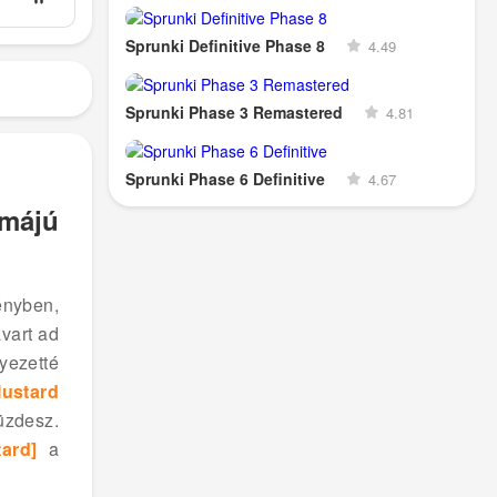
Sprunki Definitive Phase 8
4.49
Sprunki Phase 3 Remastered
4.81
Sprunki Phase 6 Definitive
4.67
émájú
ényben,
vart ad
yezetté
ustard
üzdesz.
ard]
a