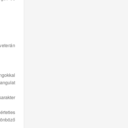
 veterán
angokkal
angulat
arakter
rteties
ülönböző