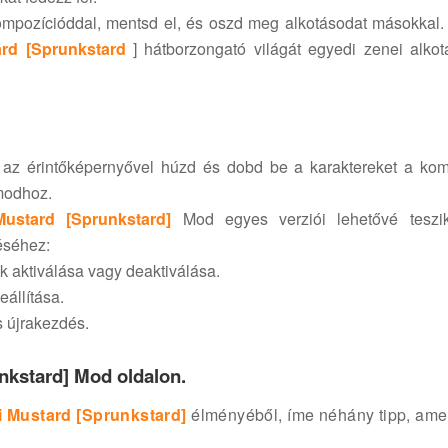
mpozícióddal, mentsd el, és oszd meg alkotásodat másokkal.
rd [Sprunkstard
] hátborzongató világát egyedi zenei alkot
 az érintőképernyővel húzd és dobd be a karaktereket a kom
ámodhoz.
ustard [Sprunkstard]
Mod egyes verziói lehetővé teszi
éséhez:
k aktiválása vagy deaktiválása.
eállítása.
s újrakezdés.
nkstard] Mod oldalon.
 Mustard [Sprunkstard]
élményéből, íme néhány tipp, amel