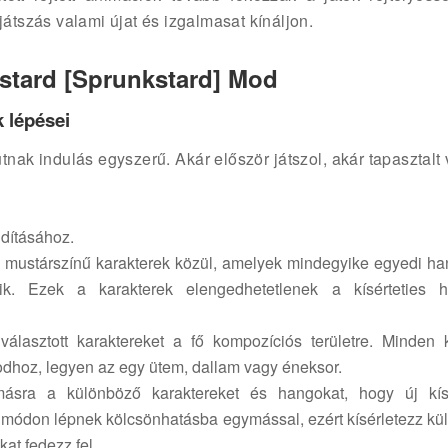
játszás valami újat és izgalmasat kínáljon.
ustard [Sprunkstard] Mod
 lépései
nak indulás egyszerű. Akár először játszol, akár tapasztalt
ndításához.
a mustárszínű karakterek közül, amelyek mindegyike egyedi h
ik. Ezek a karakterek elengedhetetlenek a kísérteties h
lasztott karaktereket a fő kompozíciós területre. Minden k
dhoz, legyen az egy ütem, dallam vagy éneksor.
ásra a különböző karaktereket és hangokat, hogy új kísé
n módon lépnek kölcsönhatásba egymással, ezért kísérletezz k
at fedezz fel.