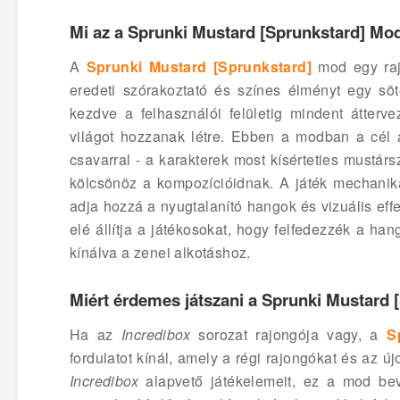
Mi az a Sprunki Mustard [Sprunkstard] Mo
A
Sprunki Mustard [Sprunkstard]
mod egy rajo
eredeti szórakoztató és színes élményt egy söté
kezdve a felhasználói felületig mindent átterv
világot hozzanak létre. Ebben a modban a cél 
csavarral - a karakterek most kísérteties mustá
kölcsönöz a kompozícióidnak. A játék mechanik
adja hozzá a nyugtalanító hangok és vizuális eff
elé állítja a játékosokat, hogy felfedezzék a ha
kínálva a zenei alkotáshoz.
Miért érdemes játszani a Sprunki Mustard
Ha az
Incredibox
sorozat rajongója vagy, a
S
fordulatot kínál, amely a régi rajongókat és az 
Incredibox
alapvető játékelemeit, ez a mod bev