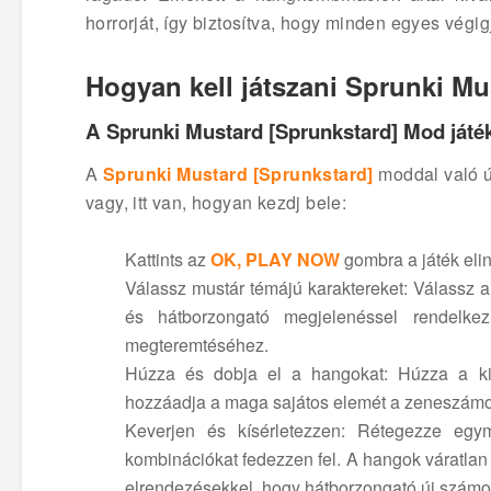
horrorját, így biztosítva, hogy minden egyes végig
Hogyan kell játszani Sprunki M
A Sprunki Mustard [Sprunkstard] Mod játék
A
Sprunki Mustard [Sprunkstard]
moddal való út
vagy, itt van, hogyan kezdj bele:
Kattints az
OK, PLAY NOW
gombra a játék eli
Válassz mustár témájú karaktereket: Válassz 
és hátborzongató megjelenéssel rendelkez
megteremtéséhez.
Húzza és dobja el a hangokat: Húzza a kivá
hozzáadja a maga sajátos elemét a zeneszámo
Keverjen és kísérletezzen: Rétegezze egym
kombinációkat fedezzen fel. A hangok váratla
elrendezésekkel, hogy hátborzongató új számok