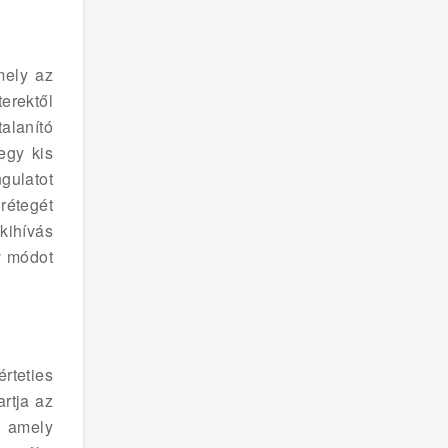
mely az
erektől
alanító
egy kis
gulatot
rétegét
kihívás
v módot
rteties
rtja az
, amely