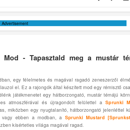
Advertisement
] Mod - Tapasztald meg a mustár t
ban, egy félelmetes és magával ragadó zeneszerzői élm
auzol el. Ez a rajongók által készített mod egy rémisztő csa
 élénk játékmenetet egy hátborzongató, mustár témájú körn
teties atmoszférával és újragondolt felülettel a
Sprunki M
ss, miközben egy nyugtalanító, hátborzongató jelenléttel k
 új vagy ebben a modban, a
Sprunki Mustard [Sprunkst
közben kísérteties világa magával ragad.