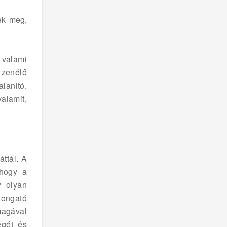
ek meg,
 valami
 zenélő
lanító.
alamit,
ttál. A
Ahogy a
y olyan
zongató
magával
égét és