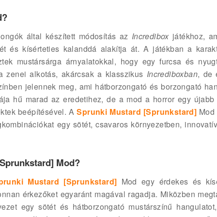
d?
ngók által készített módosítás az
Incredibox
játékhoz, a
t és kísérteties kalanddá alakítja át. A játékban a karakt
eztek mustársárga árnyalatokkal, hogy egy furcsa és nyugt
a zenei alkotás, akárcsak a klasszikus
Incrediboxban
, de 
rszínben jelennek meg, ami hátborzongató és borzongató han
ája hű marad az eredetihez, de a mod a horror egy újabb 
ektek beépítésével. A
Sprunki Mustard [Sprunkstard]
Mod 
ngkombinációkat egy sötét, csavaros környezetben, innovatí
 [Sprunkstard] Mod?
prunki Mustard [Sprunkstard]
Mod egy érdekes és kísé
újonnan érkezőket egyaránt magával ragadja. Miközben megta
ezet egy sötét és hátborzongató mustárszínű hangulatot