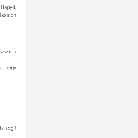
 Hagyd,
ásaidon
pozíció
k, hogy
y segít