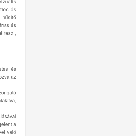
izuális
ties és
 hűsítő
riss és
 teszi,
etes és
kozva az
rzongató
lakítva,
lásával
jelent a
vel való