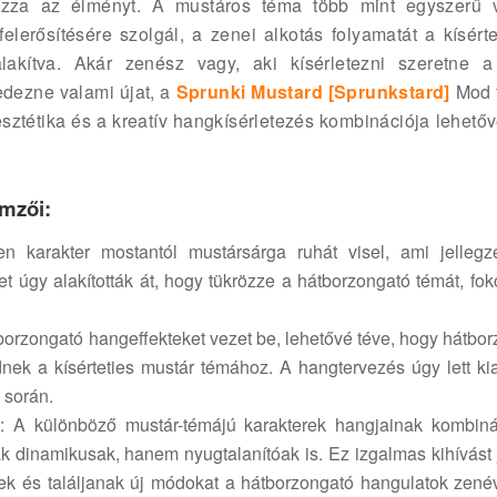
kozza az élményt. A mustáros téma több mint egyszerű v
lerősítésére szolgál, a zenei alkotás folyamatát a kísérte
lakítva. Akár zenész vagy, aki kísérletezni szeretne a
fedezne valami újat, a
Sprunki Mustard [Sprunkstard]
Mod f
ztétika és a kreatív hangkísérletezés kombinációja lehetővé
emzői:
en karakter mostantól mustársárga ruhát visel, ami jellegz
tet úgy alakították át, hogy tükrözze a hátborzongató témát, fo
tborzongató hangeffekteket vezet be, lehetővé téve, hogy hátbo
nek a kísérteties mustár témához. A hangtervezés úgy lett kia
 során.
k
: A különböző mustár-témájú karakterek hangjainak kombiná
 dinamikusak, hanem nyugtalanítóak is. Ez izgalmas kihívást 
nek és találjanak új módokat a hátborzongató hangulatok zené