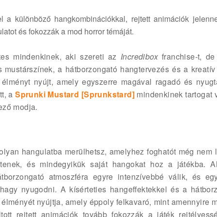
el a különböző hangkombinációkkal, rejtett animációk jelenn
latot és fokozzák a mod horror témáját.
es mindenkinek, aki szereti az
Incredibox
franchise-t, de
es mustárszínek, a hátborzongató hangtervezés és a kreatív
élményt nyújt, amely egyszerre magával ragadó és nyugta
tt, a
Sprunki Mustard [Sprunkstard]
mindenkinek tartogat v
lező modja.
lyan hangulatba merülhetsz, amelyhez foghatót még nem lá
entenek, és mindegyikük saját hangokat hoz a játékba. 
borzongató atmoszféra egyre intenzívebbé válik, és eg
hagy nyugodni. A kísérteties hangeffektekkel és a hátbor
 élményét nyújtja, amely éppoly felkavaró, mint amennyire 
tott rejtett animációk tovább fokozzák a játék rejtélyess