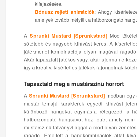
kifejezésére.
Bónusz rejtett animációk
: Ahogy kísérletez
amelyek tovább mélyítik a hátborzongató hangu
A
Sprunki Mustard [Sprunkstard]
Mod tökélet
sötétebb és nagyobb kihívást keres. A kísérteti
játékmenet kombinációja olyan magával ragadó 
Akár tapasztalt játékos vagy, akár újonnan érkeze
így a kreatív, kísérteties játékok rajongóinak köte
Tapasztald meg a mustárszínű horrort
A
Sprunki Mustard [Sprunkstard]
modban egy o
mustár témájú karakterek egyedi kihívást jel
különböző hangokat egymásra rétegezed, a hát
hátborzongató hangsávot hoz létre, amely nem 
mustárszínű látványvilággal a mod olyan zenélés
ragadó. Emellett a hangkombinációk által kivál