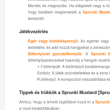
Mentés és megosztás: Ha elégedett vagy a ko
hogy barátaid megismerjék a
Sprunki Musta
keresztül.
Játékvezérlés
Egér vagy érintőképernyő
: Az egérrel vagy
területére, és add hozzá hangjaikat a zenesz
Billentyűzet gyorsbillentyűk
: A
Sprunki M
billentyűparancsokat használj a hangok vezérl
1-7 billentyűk
: A különböző karakterhango
Szóköz
: A játék szüneteltetése és a zene l
R billentyű
: A kompozíció visszaállítása é
Tippek és trükkök a Sprunki Mustard [Spru
Ahhoz, hogy a lehető legtöbbet hozd ki a
Sprunki
a mod elsajátításában: