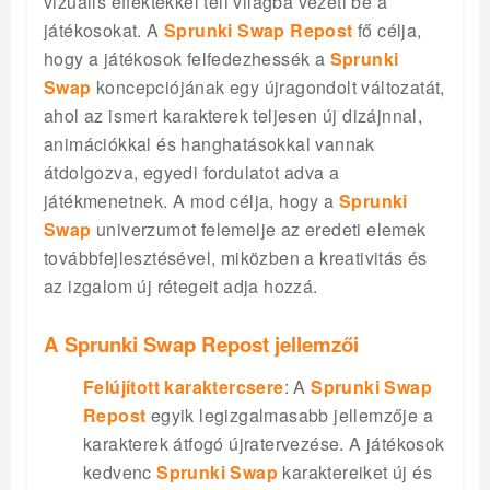
vizuális effektekkel teli világba vezeti be a
játékosokat. A
Sprunki Swap Repost
fő célja,
hogy a játékosok felfedezhessék a
Sprunki
Swap
koncepciójának egy újragondolt változatát,
ahol az ismert karakterek teljesen új dizájnnal,
animációkkal és hanghatásokkal vannak
átdolgozva, egyedi fordulatot adva a
játékmenetnek. A mod célja, hogy a
Sprunki
Swap
univerzumot felemelje az eredeti elemek
továbbfejlesztésével, miközben a kreativitás és
az izgalom új rétegeit adja hozzá.
A Sprunki Swap Repost jellemzői
Felújított karaktercsere
: A
Sprunki Swap
Repost
egyik legizgalmasabb jellemzője a
karakterek átfogó újratervezése. A játékosok
kedvenc
Sprunki Swap
karaktereiket új és