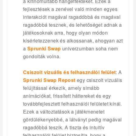
a kifinomultabb hangeffekteket. Ezek a
fejlesztések a zenével való minden egyes
interakciót magával ragadóbbá és magával
ragadóbbá tesznek, és lehetőséget adnak a
játékosoknak arra, hogy olyan módon
kísérletezzenek és alkossanak, ahogyan azt
a
Sprunki Swap
univerzumban soha nem
gondolták volna.
Csiszolt vizuális és felhasználói felület
: A
Sprunki Swap Repost
egy csiszolt vizuális
felújítással érkezik, amely simább
animációkat, frissített háttereket és egy
továbbfejlesztett felhasználói felületet kínál.
Ezek a változtatások a játékmenetet
gördülékenyebbé, a látványt pedig magával
ragadóbbá teszik. A tiszta és intuitív
felhasználói felület biztosítja, hogy a