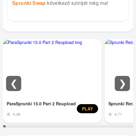
Sprunki Swap
következő szintjét még ma!
❮
❯
ParaSprunki 15.0 Part 2 Reupload
Sprunki Ret
PLAY
4.48
4.71