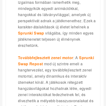
izgalmas formában ismerhetik meg,
mindegyikük egyedi animációkkal,
hangokkal és látványvilággal, amelyek új
perspektívát adnak a játékmenethez. Ezek a
karakter-átalakítások új életet lehelnek a
Sprunki Swap
világába, így minden egyes
játékmenetet teljesen új élménynek
érezhetünk.
Továbbfejlesztett zenei motor
: A
Sprunki
Swap Repost
mod új szintre emeli a
hangtervezést, egy továbbfejlesztett zenei
motorral, amely dinamikus és interaktív
ütemeket kínál. A játékosok rétegzett
hangzásvilágokat hozhatnak létre, egyedi
zenei interakciókat fedezhetnek fel, és
élvezhetik a mélyebb basszusvonalakat és