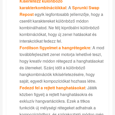
Kísérletezz különböző
karakterkombinációkkal
: A
Sprunki Swap
Repost
egyik legfontosabb jellemzője, hogy a
cserélt karaktereket különböző módon
kombinálhatod. Ne félj kipróbálni különböző
kombinációkat, hogy új zenei hatásokat és
interakciókat fedezz fel.
Fordítson figyelmet a hangrétegekre
: A mod
továbbfejlesztett zenei motorja lehetővé teszi,
hogy kreatív módon rétegezd a hanghatásokat
és ütemeket. Szánj időt a különböző
hangkombinációk kikísérletezésére, hogy
saját, egyedi kompozíciókat hozhass létre.
Fedezd fel a rejtett hanghatásokat
: Játék
közben figyelj a rejtett hanghatásokra és
exkluzív hangvariációkra. Ezek a titkos
funkciók új mélységi rétegeket adhatnak a
kompozícióidhoz, és szórakoztató módon még