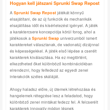
Hogyan kell játszani Sprunki Swap Repost
A
Sprunki Swap Repost
játékát könnyű
elsajátítani, de az új funkciók és mechanikák
elsajátítása időt és kísérletezést igényel. A játék
a karaktercsere koncepciója körül forog, ahol a
játékosok a
Sprunki Swap
univerzumból ismert
karaktereket választanak, de vadonatúj dizájnnal
és képességekkel. A játék első lépése a cserélt
karakterek kiválasztása. Ha ez megtörtént,
elkezdheted őket különböző kombinációkban
elrendezni, hogy felfedezd az egyedi zenei
interakciók széles skáláját.
Ahogy haladsz előre, új ütemek létrehozása és
hangelemek rétegzése lesz a feladatod, hogy
különböző zenei mintákat fedezz fel. A felcserélt
karakterek innovatív módon lépnek