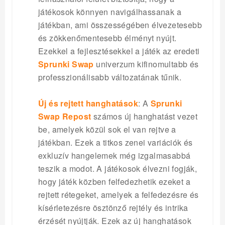
játékosok könnyen navigálhassanak a
játékban, ami összességében élvezetesebb
és zökkenőmentesebb élményt nyújt.
Ezekkel a fejlesztésekkel a játék az eredeti
Sprunki Swap
univerzum kifinomultabb és
professzionálisabb változatának tűnik.
Új és rejtett hanghatások
: A
Sprunki
Swap Repost
számos új hanghatást vezet
be, amelyek közül sok el van rejtve a
játékban. Ezek a titkos zenei variációk és
exkluzív hangelemek még izgalmasabbá
teszik a modot. A játékosok élvezni fogják,
hogy játék közben felfedezhetik ezeket a
rejtett rétegeket, amelyek a felfedezésre és
kísérletezésre ösztönző rejtély és intrika
érzését nyújtják. Ezek az új hanghatások