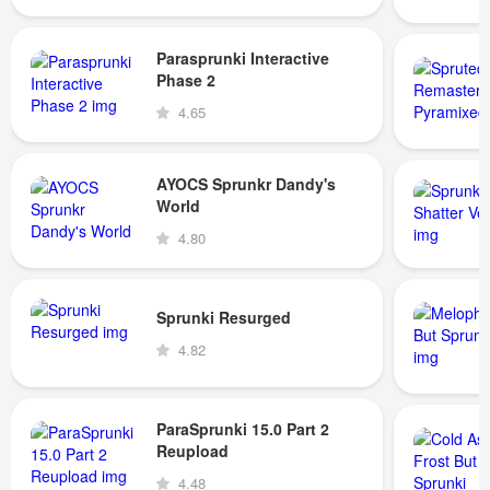
Parasprunki Interactive
Phase 2
4.65
AYOCS Sprunkr Dandy's
World
4.80
Sprunki Resurged
4.82
ParaSprunki 15.0 Part 2
Reupload
4.48