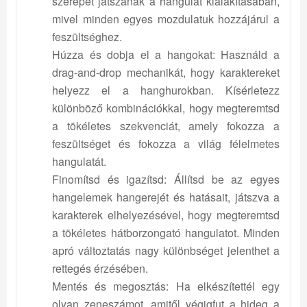
szerepet játszanak a hangulat kialakításában,
mivel minden egyes mozdulatuk hozzájárul a
feszültséghez.
Húzza és dobja el a hangokat: Használd a
drag-and-drop mechanikát, hogy karaktereket
helyezz el a hanghurokban. Kísérletezz
különböző kombinációkkal, hogy megteremtsd
a tökéletes szekvenciát, amely fokozza a
feszültséget és fokozza a világ félelmetes
hangulatát.
Finomítsd és igazítsd: Állítsd be az egyes
hangelemek hangerejét és hatásait, játszva a
karakterek elhelyezésével, hogy megteremtsd
a tökéletes hátborzongató hangulatot. Minden
apró változtatás nagy különbséget jelenthet a
rettegés érzésében.
Mentés és megosztás: Ha elkészítettél egy
olyan zeneszámot, amitől végigfut a hideg a