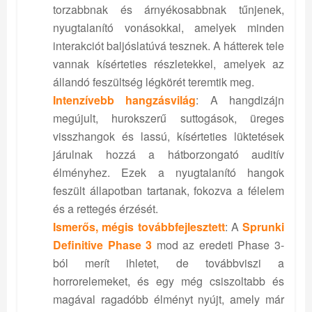
torzabbnak és árnyékosabbnak tűnjenek,
nyugtalanító vonásokkal, amelyek minden
interakciót baljóslatúvá tesznek. A hátterek tele
vannak kísérteties részletekkel, amelyek az
állandó feszültség légkörét teremtik meg.
Intenzívebb hangzásvilág
: A hangdizájn
megújult, hurokszerű suttogások, üreges
visszhangok és lassú, kísérteties lüktetések
járulnak hozzá a hátborzongató auditív
élményhez. Ezek a nyugtalanító hangok
feszült állapotban tartanak, fokozva a félelem
és a rettegés érzését.
Ismerős, mégis továbbfejlesztett
: A
Sprunki
Definitive Phase 3
mod az eredeti Phase 3-
ból merít ihletet, de továbbviszi a
horrorelemeket, és egy még csiszoltabb és
magával ragadóbb élményt nyújt, amely már