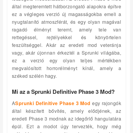
által megteremtett hátborzongató alapokra építve
ez a végleges verzió új magasságokba emeli a
nyugtalanító atmoszférát, és egy olyan magával
ragadó élményt teremt, amely tele van
rettegéssel, rejtélyekkel és könyörtelen
feszültséggel. Akár az eredeti mod veteránja
vagy, akár újonnan érkeztél a Sprunki világába,
ez a verzió egy olyan teljes mértékben
megvalósított horrorélményt kínál, amely a
széked szélén hagy.
Mi az a Sprunki Definitive Phase 3 Mod?
A
Sprunki Definitive Phase 3 Mod
egy rajongók
által készített bővítés, amely elődjének, az
eredeti Phase 3 modnak az idegőrlő hangulatára
épül. Ezt a modot úgy tervezték, hogy még