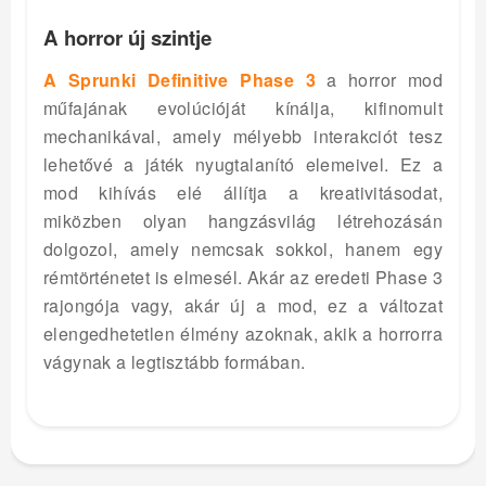
A horror új szintje
A Sprunki Definitive Phase 3
a horror mod
műfajának evolúcióját kínálja, kifinomult
mechanikával, amely mélyebb interakciót tesz
lehetővé a játék nyugtalanító elemeivel. Ez a
mod kihívás elé állítja a kreativitásodat,
miközben olyan hangzásvilág létrehozásán
dolgozol, amely nemcsak sokkol, hanem egy
rémtörténetet is elmesél. Akár az eredeti Phase 3
rajongója vagy, akár új a mod, ez a változat
elengedhetetlen élmény azoknak, akik a horrorra
vágynak a legtisztább formában.