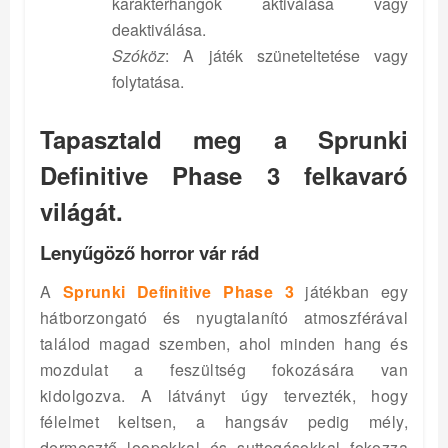
karakterhangok aktiválása vagy
deaktiválása.
Szóköz
: A játék szüneteltetése vagy
folytatása.
Tapasztald meg a Sprunki
Definitive Phase 3 felkavaró
világát.
Lenyűgöző horror vár rád
A
Sprunki Definitive Phase 3
játékban egy
hátborzongató és nyugtalanító atmoszférával
találod magad szemben, ahol minden hang és
mozdulat a feszültség fokozására van
kidolgozva. A látványt úgy tervezték, hogy
félelmet keltsen, a hangsáv pedig mély,
dermesztő loopokkal és suttogásokkal fokozza