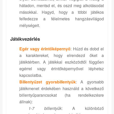
hátadon, mentsd el, és oszd meg alkotásodat
másokkal. Hagyd, hogy a többi játékos
felfedezze a félelmetes hangzásvilágod
mélységeit.
Játékvezérlés
Egér vagy érintőképernyő
: Húzd és dobd el
a karaktereket, hogy elrendezd őket a
játéktérben. A játékkal eszközödtől függően
egérrel vagy érintőképernyővel léphetsz
kapcsolatba.
Billentyűzet gyorsbillentyűk
: A gyorsabb
játékmenet érdekében használd a következő
billentyűparancsokat (ha rendelkezésre
állnak):
1-7 billentyűk
: A különböző