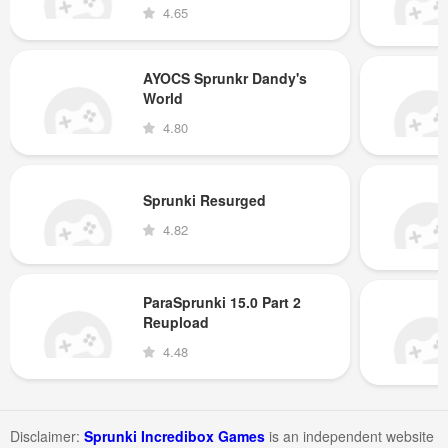
4.65
AYOCS Sprunkr Dandy's
World
4.80
Sprunki Resurged
4.82
ParaSprunki 15.0 Part 2
Reupload
4.48
Disclaimer:
Sprunki Incredibox Games
is an independent website