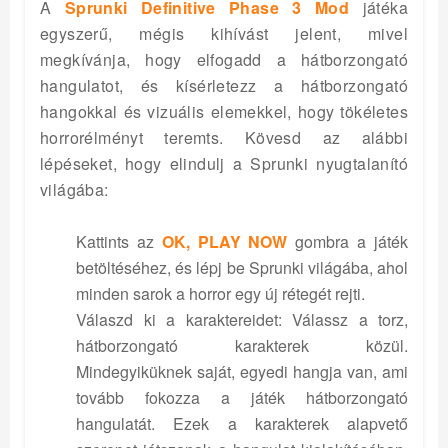
A
Sprunki Definitive Phase 3 Mod
játéka
egyszerű, mégis kihívást jelent, mivel
megkívánja, hogy elfogadd a hátborzongató
hangulatot, és kísérletezz a hátborzongató
hangokkal és vizuális elemekkel, hogy tökéletes
horrorélményt teremts. Kövesd az alábbi
lépéseket, hogy elindulj a Sprunki nyugtalanító
világába:
Kattints az
OK, PLAY NOW
gombra a játék
betöltéséhez, és lépj be Sprunki világába, ahol
minden sarok a horror egy új rétegét rejti.
Válaszd ki a karaktereidet: Válassz a torz,
hátborzongató karakterek közül.
Mindegyiküknek saját, egyedi hangja van, ami
tovább fokozza a játék hátborzongató
hangulatát. Ezek a karakterek alapvető