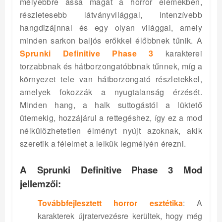
mélyebbre ássa magát a horror elemekben,
részletesebb látványvilággal, intenzívebb
hangdizájnnal és egy olyan világgal, amely
minden sarkon baljós erőkkel élőbbnek tűnik. A
Sprunki Definitive Phase 3
karakterei
torzabbnak és hátborzongatóbbnak tűnnek, míg a
környezet tele van hátborzongató részletekkel,
amelyek fokozzák a nyugtalanság érzését.
Minden hang, a halk suttogástól a lüktető
ütemekig, hozzájárul a rettegéshez, így ez a mod
nélkülözhetetlen élményt nyújt azoknak, akik
szeretik a félelmet a lelkük legmélyén érezni.
A Sprunki Definitive Phase 3 Mod
jellemzői:
Továbbfejlesztett horror esztétika
: A
karakterek újratervezésre kerültek, hogy még