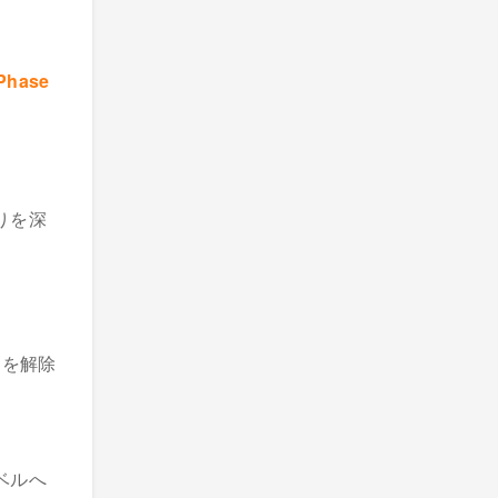
 Phase
りを深
スを解除
ベルへ