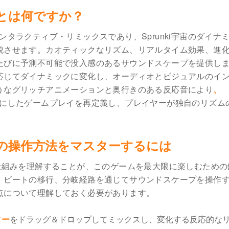
ase 2とは何ですか？
ンタラクティブ・リミックスであり、Sprunki宇宙のダイナ
貌させます。カオティックなリズム、リアルタイム効果、進
たびに予測不可能で没入感のあるサウンドスケープを提供し
応じてダイナミックに変化し、オーディオとビジュアルのイ
うなグリッチアニメーションと奥行きのある反応音により
、
にしたゲームプレイを再定義し、プレイヤーが独自のリズム
 Phase 2の操作方法をマスターするには
仕組みを理解することが、このゲームを最大限に楽しむための
、ビートの移行、分岐経路を通じてサウンドスケープを操作
点について理解しておく必要があります。
クター
をドラッグ＆ドロップしてミックスし、変化する反応的な