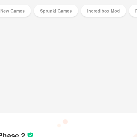
New Games
Sprunki Games
Incredibox Mod
Music Games
2
 Phase 2