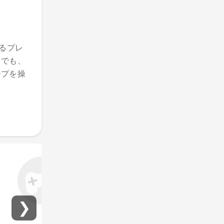
るプレ
てでも、
ープを操
❯