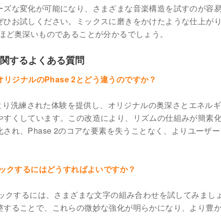
ーズな変化が可能になり、さまざまな音楽構造を試すのが容
ぜひお試しください。ミックスに磨きをかけたような仕上が
くほど奥深いものであることが分かるでしょう。
racterに関するよくある質問
aracterはオリジナルのPhase 2とどう違うのですか？
l Characterは、より洗練された体験を提供し、オリジナルの奥深さとエネ
やすくしています。この改造により、リズムの仕組みが簡素
され、Phase 2のコアな要素を失うことなく、よりユーザ
ロックするにはどうすればよいですか？
ロックするには、さまざまな文字の組み合わせを試してみまし
整することで、これらの微妙な強化が明らかになり、より豊