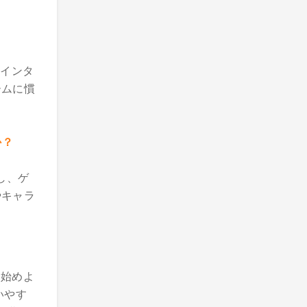
的なインタ
ームに慣
か？
かし、ゲ
やキャラ
から始めよ
いやす