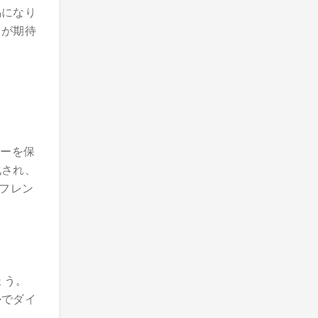
易になり
りが期待
ルギーを保
化され、
ーフレン
ょう。
かでダイ