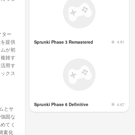
ラクター
献を提供
Sprunki Phase 3 Remastered
4.81
ームが初
、複雑す
に活用す
ミックス
Sprunki Phase 6 Definitive
4.67
ズムとサ
で強固な
高めてく
簡素化