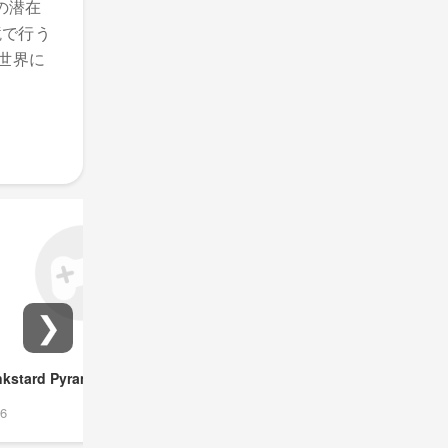
トの潜在
境で行う
の世界に
❯
nkstard Pyramixed
Sprunki Phase 3
PLAY
PL
Remastered
86
4.81