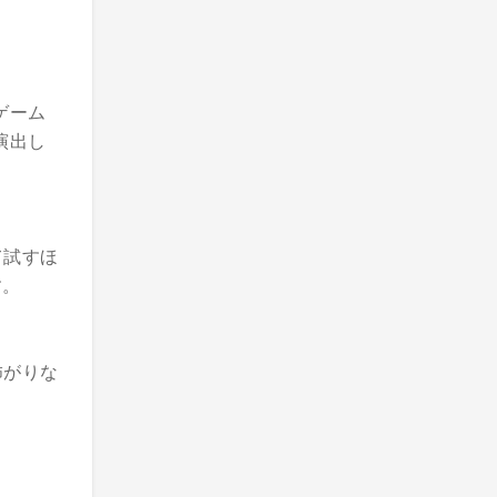
ゲーム
演出し
て試すほ
す。
怖がりな