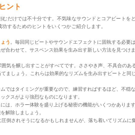
のヒント
刻むだけでは不十分です。不気味なサウンドとコアビートを
成功するためのヒントをいくつかご紹介します。
しょう
。毎回同じビートやサウンドエフェクトに固執する必要
混ぜ合わせて、サスペンス効果を生み出す新しい方法を見つけ
雰囲気を醸し出すことがすべてです。ささやき声、不具合のあ
当てましょう。これらは効果的なリズムを生み出すビートと同
ームではタイミングが重要なので、練習すればするほど、不穏
ミックスがより強烈なものになります。
ムには、ホラー体験を盛り上げる秘密の機能がいくつかありま
能を解除しましょう。
に圧倒されそうになるかもしれませんが、落ち着いてリズムに