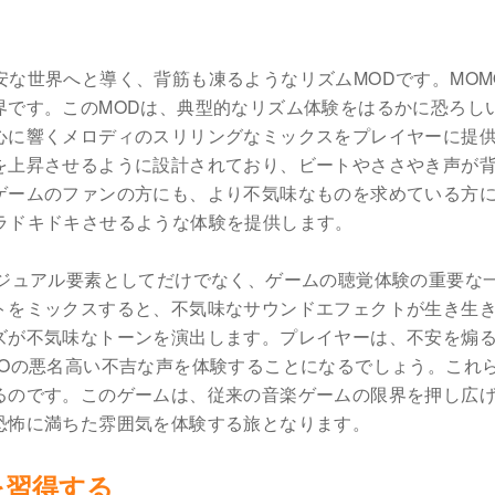
安な世界へと導く、背筋も凍るようなリズムMODです。MOM
界です。このMODは、典型的なリズム体験をはるかに恐ろし
心に響くメロディのスリリングなミックスをプレイヤーに提
を上昇させるように設計されており、ビートやささやき声が
ゲームのファンの方にも、より不気味なものを求めている方
ラドキドキさせるような体験を提供します。
ビジュアル要素としてだけでなく、ゲームの聴覚体験の重要な
トをミックスすると、不気味なサウンドエフェクトが生き生
ズが不気味なトーンを演出します。プレイヤーは、不安を煽
MOの悪名高い不吉な声を体験することになるでしょう。これ
るのです。このゲームは、従来の音楽ゲームの限界を押し広
恐怖に満ちた雰囲気を体験する旅となります。
スを習得する