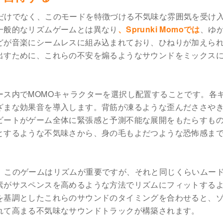
だけでなく、このモードを特徴づける不気味な雰囲気を受け
一般的なリズムゲームとは異なり
、Sprunki Momoでは
、ゆ
どが音楽にシームレスに組み込まれており、ひねりが加えら
出すために、これらの不安を煽るようなサウンドをミックス
ース内でMOMOキャラクターを選択し配置することです。各
ざまな効果音を導入します。背筋が凍るような歪んだささや
ビートがゲーム全体に緊張感と予測不能な展開をもたらすも
とするような不気味さから、身の毛もよだつような恐怖感ま
。このゲームはリズムが重要ですが、それと同じくらいムー
素がサスペンスを高めるような方法でリズムにフィットする
を基調としたこれらのサウンドのタイミングを合わせると、
れて高まる不気味なサウンドトラックが構築されます。