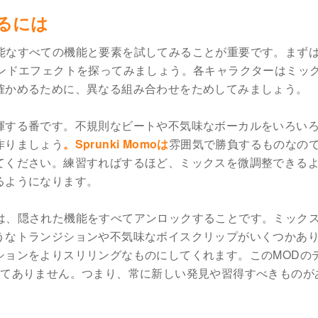
するには
能なすべての機能と要素を試してみることが重要です。まず
ウンドエフェクトを探ってみましょう。各キャラクターはミッ
確かめるために、異なる組み合わせをためしてみましょう。
揮する番です。不規則なビートや不気味なボーカルをいろい
作りましょう
。Sprunki Momoは
雰囲気で勝負するものなの
てください。練習すればするほど、ミックスを微調整できる
るようになります。
は、隠された機能をすべてアンロックすることです。ミック
うなトランジションや不気味なボイスクリップがいくつかあ
ションをよりスリリングなものにしてくれます。このMODの
してありません。つまり、常に新しい発見や習得すべきものが