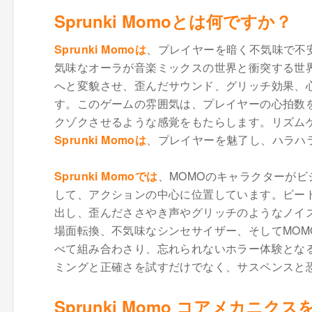
Sprunki Momoとは何ですか？
Sprunki Momoは
、プレイヤーを暗く不気味で不
気味なオーラが音楽ミックスの世界と衝突する世
へと変貌させ、歪んだサウンド、グリッチ効果、
す。このゲームの雰囲気は、プレイヤーの心拍数
クゾクさせるような感覚をもたらします。リズム
Sprunki Momoは
、プレイヤーを魅了し、ハラハ
Sprunki Momoでは
、MOMOのキャラクターが
して、アクションの中心に位置しています。ビー
出し、歪んだささやき声やグリッチのようなノイ
場面転換、不気味なシンセサイザー、そしてMO
べて組み合わさり、忘れられないホラー体験とな
ミングと正確さを試すだけでなく、サスペンスと
Sprunki Momo コアメカニク