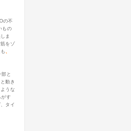
Oの不
いもの
供しま
背筋をゾ
にも
、
一部と
きと動き
るような
らがす
げ、タイ