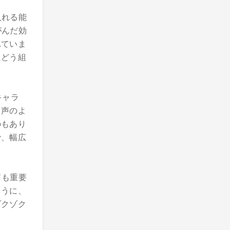
入れる能
がんだ効
れていま
にどう組
キャラ
き声のよ
のもあり
で、幅広
ドも重要
ように、
ゾクゾク