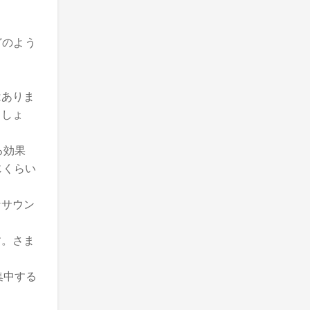
どのよう
はありま
ましょ
る効果
じくらい
なサウン
す。さま
集中する