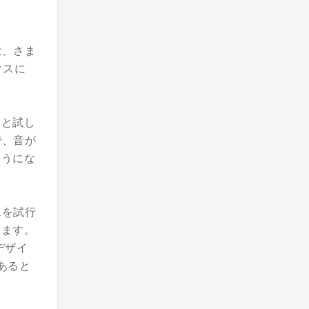
は、さま
クスに
ろと試し
で、音が
ようにな
スを試行
ります。
デザイ
あると