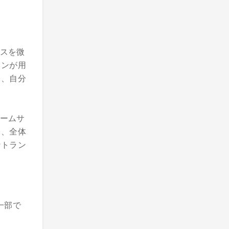
スを微
ョンが用
し、自分
ームサ
し、全体
なトラン
一部で