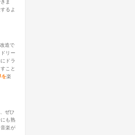
できま
険するよ
改造で
とドリー
内にドラ
出すこと
界を
楽
、ぜひ
者にも熟
な音楽が