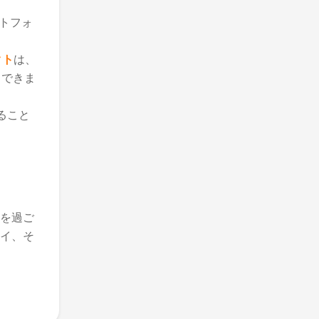
トフォ
クト
は、
クできま
ること
を過ご
イ、そ