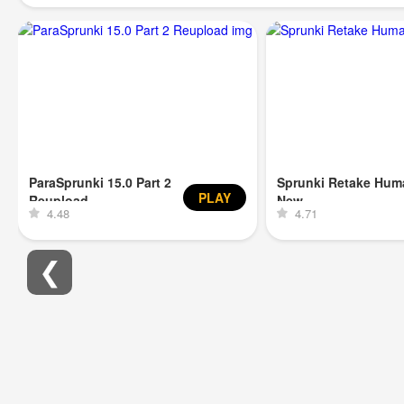
ParaSprunki 15.0 Part 2
Sprunki Retake Hum
PLAY
Reupload
New
4.48
4.71
❮