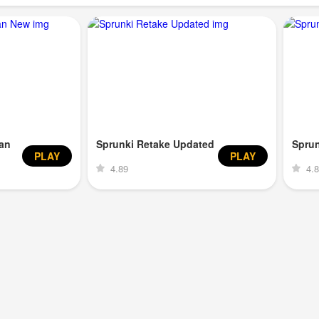
an
Sprunki Retake Updated
Spru
PLAY
PLAY
4.89
4.