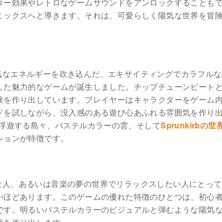
ター効果やレトロなゲームサウンドをアンロックすることも
ミックスへと導きます。それは、可愛らしく陽気な世界を冒
気なエネルギーを吹き込んだ、エキサイティングでカラフルな
した魅力的なゲームが誕生しました。チップチューンビート
験を作り出しています。プレイヤーはキャラクターをゲーム
ドを試しながら、没入感のある遊び心あふれる雰囲気を作り
、浮遊する島々、パステルカラーの雲、そして
Sprunkirbの世
ションが特徴です。
な人、あるいは音楽の夢の世界でリラックスしたい人にとって
いほどあります。このゲームの優れた特徴のひとつは、初心
です。明るいパステルカラーのビジュアルと弾むような陽気