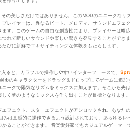
験を作り出します。
、その美しさだけではありません。このMODのユニークなリ
。プレイヤーは、異なるビート、メロディ、サウンドエフェ
きます。このゲームの自由な創造性により、プレイヤーは幅
につれて新しいサウンドや楽しい驚きを発見することができ
るたびに新鮮でエキサイティングな体験をもたらします。
に入ると、カラフルで操作しやすいインターフェースで、
Spr
nkirbのキャラクターをドラッグ＆ドロップしてゲームに追加
ユニークで陽気なリズムをミックスに加えます。そこから先
楽しく夢のようなミックスを作り出すことが目標となります
ドエフェクト、スターエフェクトがアンロックされ、あなた
仕組みは直感的に操作できるよう設計されており、あらゆるレ
掛かることができます。 音楽愛好家でもカジュアルゲーマー