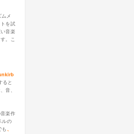
ズムメ
クトを試
広い音楽
ます。こ
unkirb
すると
は、音、
。
の音楽作
ベルの
でも
、