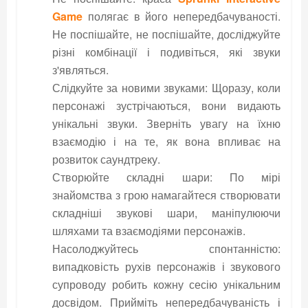
Game
полягає в його непередбачуваності.
Не поспішайте, не поспішайте, досліджуйте
різні комбінації і подивіться, які звуки
з'являться.
Слідкуйте за новими звуками: Щоразу, коли
персонажі зустрічаються, вони видають
унікальні звуки. Зверніть увагу на їхню
взаємодію і на те, як вона впливає на
розвиток саундтреку.
Створюйте складні шари: По мірі
знайомства з грою намагайтеся створювати
складніші звукові шари, маніпулюючи
шляхами та взаємодіями персонажів.
Насолоджуйтесь спонтанністю:
випадковість рухів персонажів і звукового
супроводу робить кожну сесію унікальним
досвідом. Прийміть непередбачуваність і