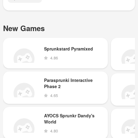
New Games
Sprunkstard Pyramixed
4.86
Parasprunki Interactive
Phase 2
4.65
AYOCS Sprunkr Dandy's
World
4.80