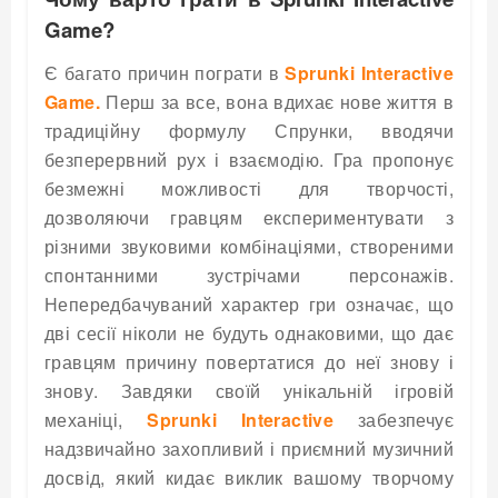
Game?
Є багато причин пограти в
Sprunki Interactive
Game.
Перш за все, вона вдихає нове життя в
традиційну формулу Спрунки, вводячи
безперервний рух і взаємодію. Гра пропонує
безмежні можливості для творчості,
дозволяючи гравцям експериментувати з
різними звуковими комбінаціями, створеними
спонтанними зустрічами персонажів.
Непередбачуваний характер гри означає, що
дві сесії ніколи не будуть однаковими, що дає
гравцям причину повертатися до неї знову і
знову. Завдяки своїй унікальній ігровій
механіці,
Sprunki Interactive
забезпечує
надзвичайно захопливий і приємний музичний
досвід, який кидає виклик вашому творчому