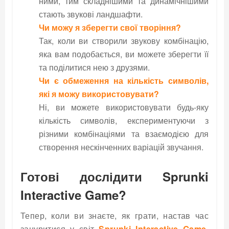
ними, тим складнішими та динамічнішими
стають звукові ландшафти.
Чи можу я зберегти свої творіння?
Так, коли ви створили звукову комбінацію,
яка вам подобається, ви можете зберегти її
та поділитися нею з друзями.
Чи є обмеження на кількість символів,
які я можу використовувати?
Ні, ви можете використовувати будь-яку
кількість символів, експериментуючи з
різними комбінаціями та взаємодією для
створення нескінченних варіацій звучання.
Готові дослідити Sprunki
Interactive Game?
Тепер, коли ви знаєте, як грати, настав час
зануритися у світ
Sprunki Interactive Game.