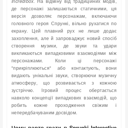
Incredibox
. На відміну від традиційних модів,
де персонажі залишаються статичними, ця
версія дозволяє персонажам, включаючи
головного героя Спрункі, вільно рухатися по
екрану. Цей плавний рух не лише додає
захоплення, але й запроваджує новий спосіб
створення музики, де звуки та удари
викликаються випадковими взаємодіями між
персонажами. Коли ці персонажі
"прикріплюються" або контактують, вони
видають унікальні звуки, створюючи музичну
атмосферу, що розвивається з кожною
зустріччю. Ігровий процес обертається
навколо концепції випадкових взаємодій, що
робить кожне проходження свіжим і
непередбачуваним досвідом.
Чому варто грати в Sprunki Interactive