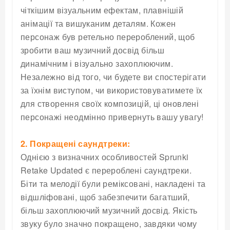
чіткішим візуальним ефектам, плавнішій
анімації та вишуканим деталям. Кожен
персонаж був ретельно перероблений, щоб
зробити ваш музичний досвід більш
динамічним і візуально захоплюючим.
Незалежно від того, чи будете ви спостерігати
за їхнім виступом, чи використовуватимете їх
для створення своїх композицій, ці оновлені
персонажі неодмінно привернуть вашу увагу!
2. Покращені саундтреки:
Однією з визначних особливостей Sprunki
Retake Updated є перероблені саундтреки.
Біти та мелодії були реміксовані, накладені та
відшліфовані, щоб забезпечити багатший,
більш захоплюючий музичний досвід. Якість
звуку було значно покращено, завдяки чому