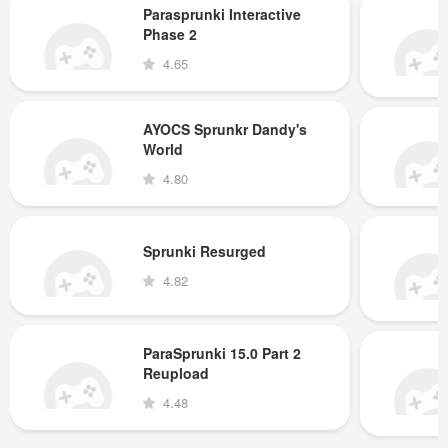
Parasprunki Interactive
Phase 2
4.65
AYOCS Sprunkr Dandy's
World
4.80
Sprunki Resurged
4.82
ParaSprunki 15.0 Part 2
Reupload
4.48