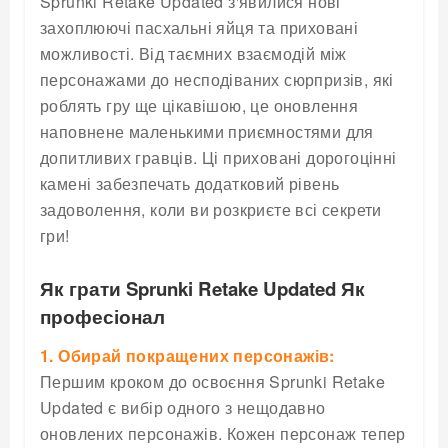
Sprunki Retake Updated з'явилися нові
захоплюючі пасхальні яйця та приховані
можливості. Від таємних взаємодій між
персонажами до несподіваних сюрпризів, які
роблять гру ще цікавішою, це оновлення
наповнене маленькими приємностями для
допитливих гравців. Ці приховані дорогоцінні
камені забезпечать додатковий рівень
задоволення, коли ви розкриєте всі секрети
гри!
Як грати Sprunki Retake Updated Як
професіонал
1. Обирай покращених персонажів:
Першим кроком до освоєння Sprunki Retake
Updated є вибір одного з нещодавно
оновлених персонажів. Кожен персонаж тепер