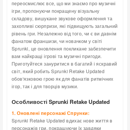
переосмислює все, що ми знаємо про музичні
ігри, пропонуючи покращену візуальну
складову, вишукане звукове оформлення та
захопливі сюрпризи, які підвищують загальний
рівень гри. Незалежно від того, чи є ви давнім
фанатом франшизи, чи новачком у світі
Sprunki, це оновлення покликане забезпечити
вам найкращі ігрові та музичні пригоди.
Приготуйтеся зануритися в багатий і яскравий
світ, який робить Sprunki Retake Updated
обов'язковою грою як для фанатів ритмічних
ігор, так і для творців музики.
Особливості Sprunki Retake Updated
1. Оновлені персонажі Спрунки:
Sprunki Retake Updated вдихає нове життя в
персонажів гри, покращуючи їх завдяки