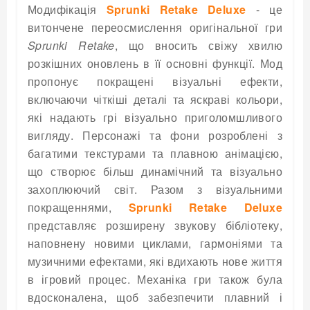
Модифікація
Sprunki Retake Deluxe
- це
витончене переосмислення оригінальної гри
Sprunki Retake
, що вносить свіжу хвилю
розкішних оновлень в її основні функції. Мод
пропонує покращені візуальні ефекти,
включаючи чіткіші деталі та яскраві кольори,
які надають грі візуально приголомшливого
вигляду. Персонажі та фони розроблені з
багатими текстурами та плавною анімацією,
що створює більш динамічний та візуально
захоплюючий світ. Разом з візуальними
покращеннями,
Sprunki Retake Deluxe
представляє розширену звукову бібліотеку,
наповнену новими циклами, гармоніями та
музичними ефектами, які вдихають нове життя
в ігровий процес. Механіка гри також була
вдосконалена, щоб забезпечити плавний і