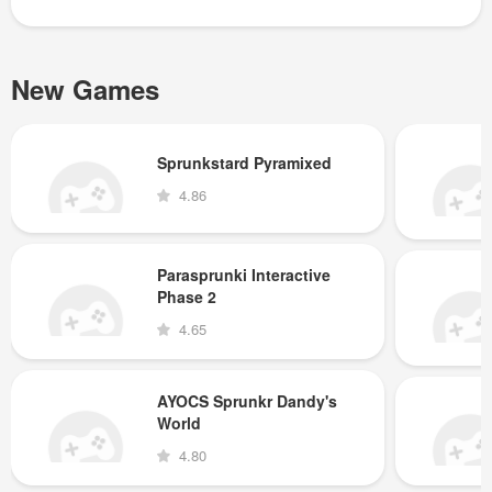
New Games
Sprunkstard Pyramixed
4.86
Parasprunki Interactive
Phase 2
4.65
AYOCS Sprunkr Dandy's
World
4.80