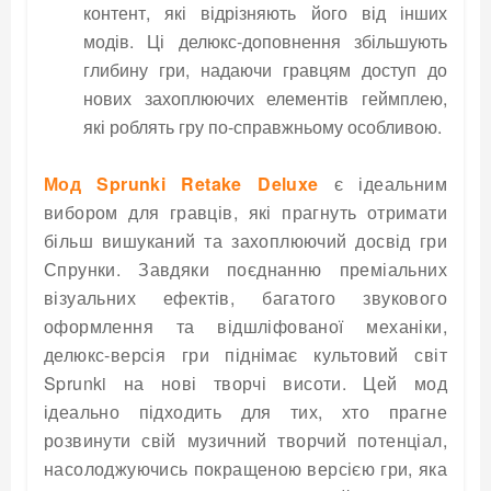
контент, які відрізняють його від інших
модів. Ці делюкс-доповнення збільшують
глибину гри, надаючи гравцям доступ до
нових захоплюючих елементів геймплею,
які роблять гру по-справжньому особливою.
Мод Sprunki Retake Deluxe
є ідеальним
вибором для гравців, які прагнуть отримати
більш вишуканий та захоплюючий досвід гри
Спрунки. Завдяки поєднанню преміальних
візуальних ефектів, багатого звукового
оформлення та відшліфованої механіки,
делюкс-версія гри піднімає культовий світ
Sprunki на нові творчі висоти. Цей мод
ідеально підходить для тих, хто прагне
розвинути свій музичний творчий потенціал,
насолоджуючись покращеною версією гри, яка