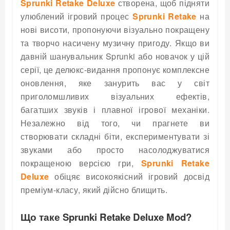
Sprunki Retake Deluxe
створена, щоб підняти
улюблений ігровий процес
Sprunki Retake
на
нові висоти, пропонуючи візуально покращену
та творчо насичену музичну пригоду. Якщо ви
давній шанувальник Sprunki або новачок у цій
серії, це делюкс-видання пропонує комплексне
оновлення, яке занурить вас у світ
приголомшливих візуальних ефектів,
багатших звуків і плавної ігрової механіки.
Незалежно від того, чи прагнете ви
створювати складні біти, експериментувати зі
звуками або просто насолоджуватися
покращеною версією гри,
Sprunki Retake
Deluxe
обіцяє високоякісний ігровий досвід
преміум-класу, який дійсно блищить.
Що таке Sprunki Retake Deluxe Mod?