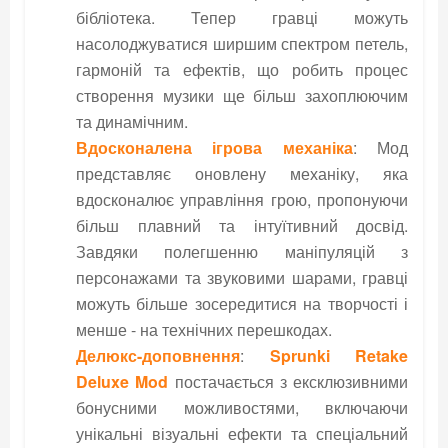
бібліотека. Тепер гравці можуть
насолоджуватися ширшим спектром петель,
гармоній та ефектів, що робить процес
створення музики ще більш захоплюючим
та динамічним.
Вдосконалена ігрова механіка
: Мод
представляє оновлену механіку, яка
вдосконалює управління грою, пропонуючи
більш плавний та інтуїтивний досвід.
Завдяки полегшенню маніпуляцій з
персонажами та звуковими шарами, гравці
можуть більше зосередитися на творчості і
менше - на технічних перешкодах.
Делюкс-доповнення
:
Sprunki Retake
Deluxe Mod
постачається з ексклюзивними
бонусними можливостями, включаючи
унікальні візуальні ефекти та спеціальний