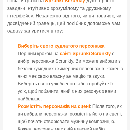
Почати грати на
Sprunki Scrunkly
дуже просто
завдяки інтуїтивно зрозумілому та дружньому
інтерфейсу. Незалежно від того, чи ви новачок, чи
досвідчений гравець, цей посібник допоможе вам
одразу зануритися в гру:
Виберіть свого кудлатого персонажа
:
Першим кроком на
сайті Sprunki Scrunkly
є
вибір персонажа Scrunkly. Ви можете вибрати з
безлічі кумедних і химерних персонажів, кожен з
яких має свою власну анімацію та звуки.
Виберіть свого улюбленого або спробуйте їх
усіх, щоб побачити, який з них резонує з вами
найбільше.
Розмістіть персонажів на сцені
: Після того, як
ви вибрали персонажа, розмістіть його на сцені,
щоб почати створювати музичну композицію.
Кожен персонаж має свій власний набір