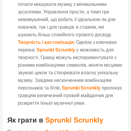
почати мікшувати музику з мінімальними
зусиллями. Управління просте, а темп гри
невимушений, що робить її ідеальною як для
новачків, так і для гравців зі стажем, які
шукають більш спокійного ігрового досвіду.
Творчість і кастомізація
: Однією з ключових
переваг
Sprunki Scrunkly
є можливість для
творчості. Гравці можуть експериментувати з
різними комбінаціями символів, міняти місцями
звукові цикли та створювати власну унікальну
музику. Завдяки нескінченним комбінаціям
персонажів та бітів,
Sprunki Scrunkly
пропонує
гравцям величезний ігровий майданчик для
розкриття їхньої музичної уяви.
Як грати в
Sprunki Scrunkly