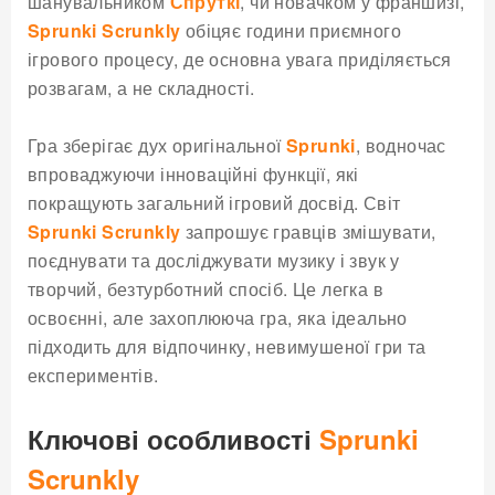
шанувальником
Спруткі
, чи новачком у франшизі,
Sprunki Scrunkly
обіцяє години приємного
ігрового процесу, де основна увага приділяється
розвагам, а не складності.
Гра зберігає дух оригінальної
Sprunki
, водночас
впроваджуючи інноваційні функції, які
покращують загальний ігровий досвід. Світ
Sprunki Scrunkly
запрошує гравців змішувати,
поєднувати та досліджувати музику і звук у
творчий, безтурботний спосіб. Це легка в
освоєнні, але захоплююча гра, яка ідеально
підходить для відпочинку, невимушеної гри та
експериментів.
Ключові особливості
Sprunki
Scrunkly