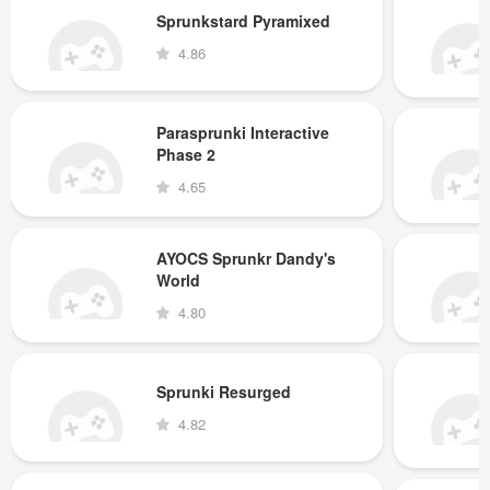
Sprunkstard Pyramixed
4.86
Parasprunki Interactive
Phase 2
4.65
AYOCS Sprunkr Dandy's
World
4.80
Sprunki Resurged
4.82