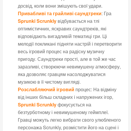
досвід, коли вони змішують свої удари.
Привабливі та грайливі саундтреки
: Гра
Sprunki Scrunkly
відбувається на тлі
оптимістичних, яскравих саундтреків, які
відповідають вигадливій тематиці гри. Ці
мелодії покликані підняти настрій і перетворити
весь ігровий процес на радісну музичну
пригоду. Саундтреки прості, але в той же час
заразливі, створюючи невимушену атмосферу,
яка дозволяє гравцям насолоджуватися
музикою в її чистому вигляді.
Розслабляючий ігровий
процес: На відміну
від інших більш складних і напружених ігор,
Sprunki Scrunkly
фокусується на
безтурботному і невимушеному геймплеї.
Гравці можуть легко вибрати свого улюбленого
персонажа Scrunkly, розмістити його на сцені і