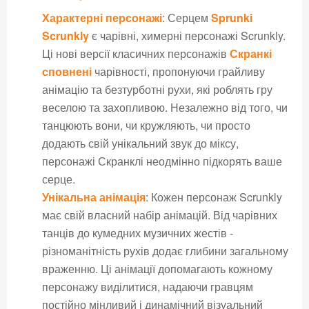
Характерні персонажі
: Серцем
Sprunki
Scrunkly
є чарівні, химерні персонажі Scrunkly.
Ці нові версії класичних персонажів
Скранкі
сповнені
чарівності, пропонуючи грайливу
анімацію та безтурботні рухи, які роблять гру
веселою та захопливою. Незалежно від того, чи
танцюють вони, чи кружляють, чи просто
додають свій унікальний звук до міксу,
персонажі Скранклі неодмінно підкорять ваше
серце.
Унікальна анімація
: Кожен персонаж Scrunkly
має свій власний набір анімацій. Від чарівних
танців до кумедних музичних жестів -
різноманітність рухів додає глибини загальному
враженню. Ці анімації допомагають кожному
персонажу виділитися, надаючи гравцям
постійно мінливий і динамічний візуальний