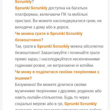
Scrunkly
?
Sprunki Scrunkly
доступна на багатьох
платформах, включаючи ПК та мобільні
пристрої. Ви можете насолоджуватися грою, не
виходячи з дому або в дорозі.
Чи можна грати в
Sprunki Scrunkly
безкоштовно
?
Так, грати в
Sprunki Scrunkly
можна абсолютно
безкоштовно! Завантажуйте і починайте грати
прямо зараз, і насолоджуйтеся нескінченними
годинами розваг, не витрачаючи ні копійки.
Чи можу я поділитися своїми творіннями з
іншими?
Безумовно! Ви можете ділитися своїми
музичними творіннями з друзями, родиною або
навіть онлайн-спільнотою. Будь то через
соціальні мережі або в грі,
Sprunki Scrunkly
дозволяє легко продемонструвати свою роботу.